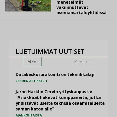
menetelmät
vakiinnuttavat
asemansa taloyhtiöissä
LUETUIMMAT UUTISET
Viikko
Kuukausi
Datakeskusurakointi on tekniikkalaji
LEHDEN ARTIKKELIT
Jarno Hacklin Cervin yrityskaupasta:
”Asiakkaat hakevat kumppaneita, jotka
yhdistävät useita teknisiä osaamisalueita
saman katon alle”
AJANKOHTAISTA