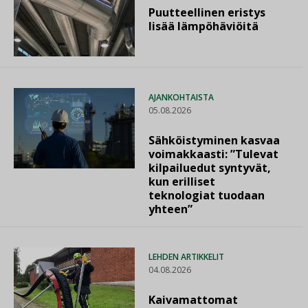
Puutteellinen eristys
lisää lämpöhäviöitä
AJANKOHTAISTA
05.08.2026
Sähköistyminen kasvaa
voimakkaasti: ”Tulevat
kilpailuedut syntyvät,
kun erilliset
teknologiat tuodaan
yhteen”
LEHDEN ARTIKKELIT
04.08.2026
Kaivamattomat