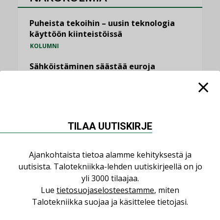
Puheista tekoihin – uusin teknologia
käyttöön kiinteistöissä
KOLUMNI
Sähköistäminen säästää euroja
KOLUMNI
Yli miljoona kotia on vailla toimivaa
ilmanvaihtoa
KOLUMNI
TILAA UUTISKIRJE
Miten varmistetaan EPD-dokumenteista
saatavien tietojen vertailukelpoisuus?
Ajankohtaista tietoa alamme kehityksestä ja
KOLUMNI
uutisista. Talotekniikka-lehden uutiskirjeellä on jo
yli 3000 tilaajaa.
Vesi- ja viemärimitoittaminen on
Lue
tietosuojaselosteestamme
, miten
jämähtänyt ajassa paikalleen
Talotekniikka suojaa ja käsittelee tietojasi.
MIELIPIDE