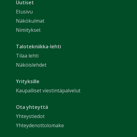
Uutiset
Etusivu
Näkökulmat
Nimitykset
Talotekniikka-lehti
Tilaa lehti
Näköislehdet
Yrityksille
Kaupalliset viestintäpalvelut
Ota yhteyttä
Yhteystiedot
Yhteydenottolomake