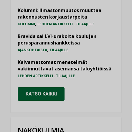
Kolumni: Ilmastonmuutos muuttaa
rakennusten korjaustarpeita
,
,
KOLUMNI
LEHDEN ARTIKKELIT
TILAAJILLE
Bravida sai LVI-urakoita koulujen
perusparannushankkeissa
,
AJANKOHTAISTA
TILAAJILLE
Kaivamattomat menetelmät
vakiinnuttavat asemansa taloyhtiöissä
,
LEHDEN ARTIKKELIT
TILAAJILLE
KATSO KAIKKI
NÄKÖKULMIA