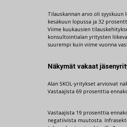
Tilauskannan arvo oli syyskuun 
kesäkuun lopussa ja 32 prosent
Viime kuukausien tilauskehitykse
konsultointialan yritysten liik
suurempi kuin viime vuonna vas
Näkymät vakaat jäsenyrity
Alan SKOL-yritykset arvioivat nä
Vastaajista 69 prosenttia ennak
Vastaajista 19 prosenttia ennako
negatiivista muutosta. Infrasekto