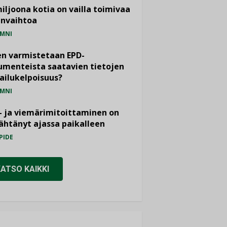
miljoona kotia on vailla toimivaa
anvaihtoa
MNI
n varmistetaan EPD-
menteista saatavien tietojen
ailukelpoisuus?
MNI
- ja viemärimitoittaminen on
htänyt ajassa paikalleen
PIDE
KATSO KAIKKI