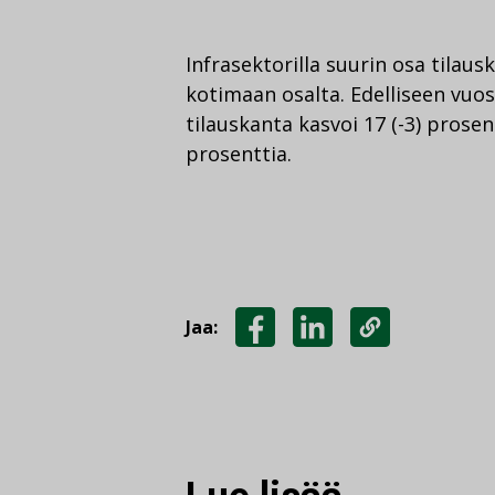
Infrasektorilla suurin osa tilau
kotimaan osalta. Edelliseen vuo
tilauskanta kasvoi 17 (-3) prosent
prosenttia.
Jaa:
JAA
JAA
KOPIOI
FACEBOOKISSA
LINKEDINISSÄ
LINKKI