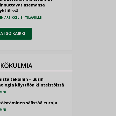
iinnuttavat asemansa
yhtiöissä
,
EN ARTIKKELIT
TILAAJILLE
KATSO KAIKKI
KÖKULMIA
ista tekoihin – uusin
ologia käyttöön kiinteistöissä
MNI
öistäminen säästää euroja
MNI