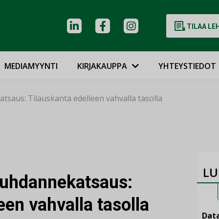
TILAA LE
MEDIAMYYNTI
KIRJAKAUPPA
YHTEYSTIEDOT
tsaus: Tilauskanta edelleen vahvalla tasolla
LU
suhdannekatsaus:
een vahvalla tasolla
Data