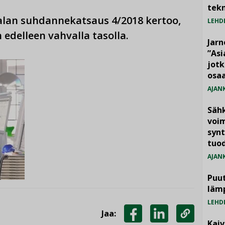
tekn
ialan suhdannekatsaus 4/2018 kertoo,
LEHD
 edelleen vahvalla tasolla.
Jarn
”As
jotk
osaa
AJAN
Säh
voim
synt
tuo
AJAN
Puut
läm
LEHD
Jaa:
Kai