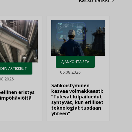
Katso kaikki
AJANKOHTAISTA
DEN ARTIKKELIT
05.08.2026
08.2026
Sähköistyminen
kasvaa voimakkaasti:
ellinen eristys
”Tulevat kilpailuedut
lämpöhäviöitä
syntyvät, kun erilliset
teknologiat tuodaan
yhteen”