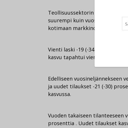
Teollisuussektorin SKOLin jäseny
suurempi kuin vuosi sitten. Tila
kotimaan markkinoilla, joissa oli
Vienti laski -19 (-34) prosenttia 
kasvu tapahtui vientimarkkinoill
Edelliseen vuosineljännekseen ver
ja uudet tilaukset -21 (-30) prose
kasvussa.
Vuoden takaiseen tilanteeseen ve
prosenttia . Uudet tilaukset kasv