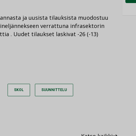
skannasta ja uusista tilauksista muodostuu
sineljännekseen verrattuna infrasektorin
tia . Uudet tilaukset laskivat -26 (-13)
SKOL
SUUNNITTELU