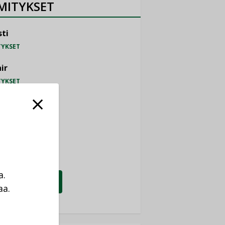
MITYKSET
ti
TYKSET
ir
TYKSET
nlund Oy
TYKSET
eider Electric
TYKSET
a.
KATSO KAIKKI
aa.
a