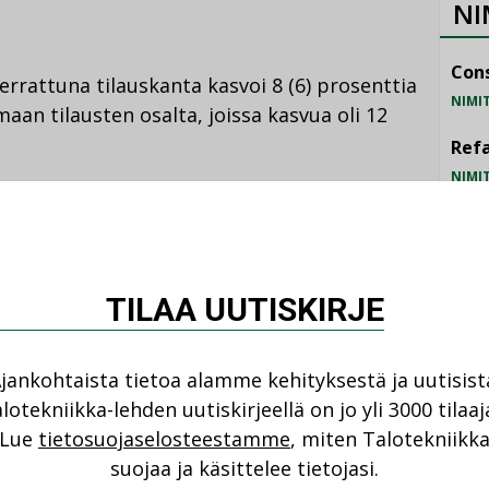
NI
Cons
rrattuna tilauskanta kasvoi 8 (6) prosenttia
NIMI
imaan tilausten osalta, joissa kasvua oli 12
Refa
NIMI
Gra
 , tosin euromääräisesti viennin osuus
NIMI
ieni verrattuna teollisuussektoriin. Uudet
enttia vuoden takaiseen tilanteeseen
Schn
TILAA UUTISKIRJE
NIMI
jankohtaista tietoa alamme kehityksestä ja uutisist
talonrakentamissektorin SKOL-yritysten
lotekniikka-lehden uutiskirjeellä on jo yli 3000 tilaaj
osineljännekseen verrattuna 2 (-3) prosenttia
Lue
tietosuojaselosteestamme
, miten Talotekniikk
ua -5 (30) prosenttia.
suojaa ja käsittelee tietojasi.