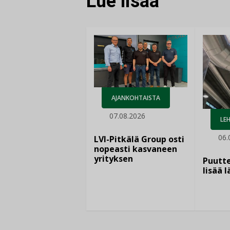
Lue lisää
AJANKOHTAISTA
07.08.2026
LEH
06.
LVI-Pitkälä Group osti
nopeasti kasvaneen
yrityksen
Puutte
lisää 