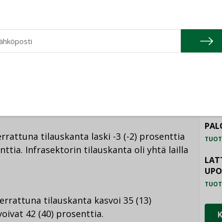
TU
ritysten tilauskanta on 13 (9) prosenttia
uskannan positiivinen kehitys syntyi
HAL
 kasvua 39 (47) prosenttia.
TUOT
ILM
. Uudet tilaukset kasvoivat 4 (4) prosenttia ja
SYS
a.
TUOT
PAL
rattuna tilauskanta laski -3 (-2) prosenttia
TUOT
nttia. Infrasektorin tilauskanta oli yhtä lailla
LAT
UP
TUOT
rrattuna tilauskanta kasvoi 35 (13)
oivat 42 (40) prosenttia.