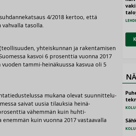
JAA
JAA
KOPIOI
vak
FACEBOOKISSA
LINKEDINISSÄ
LINKKI
talo
n suhdannekatsaus 4/2018 kertoo, että
LEHD
 vahvalla tasolla.
 (teollisuuden, yhteiskunnan ja rakentamisen
to Suomessa kasvoi 6 prosenttia vuonna 2017
 vuoden tammi-heinäkuussa kasvua oli 5
NÄ
Puhe
ntatiedustelussa mukana olevat suunnittelu-
tekn
omessa saivat uusia tilauksia heinä-
KOLU
prosenttia vähemmän kuin huhti-
a enemmän kuin vuonna 2017 vastaavalla
Sähk
KOLU