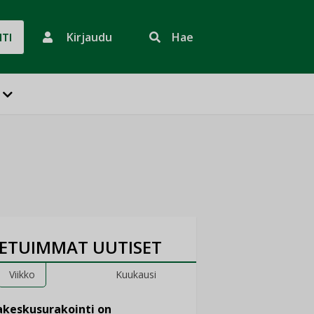
Kirjaudu
Hae
HTI
ETUIMMAT UUTISET
Viikko
Kuukausi
keskusurakointi on