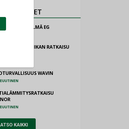
OTEUUTISET
LINTAJÄRJESTELMÄ EG
EUUTINEN
ASTOINTITEKNIIKAN RATKAISU
TEMAIR
EUUTINEN
OTURVALLISUUS WAVIN
EUUTINEN
TIALÄMMITYSRATKAISU
ONOR
EUUTINEN
KATSO KAIKKI