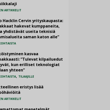
iikkalaji
EN ARTIKKELIT
o Hacklin Cervin yrityskaupasta:
iakkaat hakevat kumppaneita,
a yhdistävät useita teknisiä
misalueita saman katon alle”
KOHTAISTA
köistyminen kasvaa
akkaasti: ”Tulevat kilpailuedut
yvät, kun erilliset teknologiat
daan yhteen”
,
KOHTAISTA
TILAAJILLE
teellinen eristys lisää
pöhäviöitä
EN ARTIKKELIT
vamattomat menetelmät