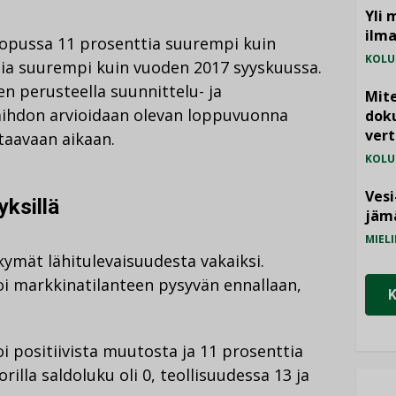
Yli 
ilm
lopussa 11 prosenttia suurempi kuin
KOLU
tia suurempi kuin vuoden 2017 syyskuussa.
n perusteella suunnittelu- ja
Mite
evaihdon arvioidaan olevan loppuvuonna
doku
vert
taavaan aikaan.
KOLU
Vesi
ksillä
jämä
MIELI
kymät lähitulevaisuudesta vakaiksi.
oi markkinatilanteen pysyvän ennallaan,
i positiivista muutosta ja 11 prosenttia
rilla saldoluku oli 0, teollisuudessa 13 ja