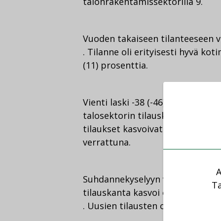
talonrakentamissektorilla 9.
Vuoden takaiseen tilanteeseen ve
. Tilanne oli erityisesti hyvä kot
(11) prosenttia.
Vienti laski -38 (-46) prosenttia
talosektorin tilauskannasta on p
tilaukset kasvoivat 10 (-4) pros
verrattuna.
A
Suhdannekyselyyn vastanneiden 
Ta
tilauskanta kasvoi edelliseen vu
. Uusien tilausten osalta oli lask