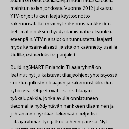
Suomi on ollut edelläkävijä muun muassa edellä
mainitun asian johdosta. Vuonna 2012 julkaistu
YTV-ohjeistuksen laaja käyttöönotto
rakennusalalla on vienyt rakennushankkeiden
tietomallinnuksen hyödyntämismahdollisuuksia
eteenpäin. YTV:n ansiot on tunnustettu laajasti
myös kansainvälisesti, ja sitä on käännetty useille
kielille, esimerkiksi espanjaksi.
BuildingSMART Finlandin Tilaajaryhmä on
laatinut nyt julkaistavat tilaajaohjeet yhteistyössä
suurten julkisten tilaajien ja rakennusliikkeiden
ryhmässä. Ohjeet ovat osa ns. tilaajan
työkalupakkia, jonka avulla onnistuneen
tietomallia hyödyntävän hankkeen tilaaminen ja
johtaminen pyritään tekemään helpoksi.
Tilaajaryhmän työ jatkuu aiheen parissa. Nyt