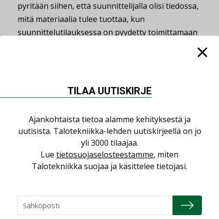
pyritään siihen, että suunnittelijalla olisi tiedossa,
mitä materiaalia tulee tuottaa, kun
suunnittelutilauksessa on pyydetty toimittamaan
määräluettelot urakkalaskentaan. Näin
urakoitsijat voivat keskittyä tarkemmin
tarjoussisällön laadintaan ja kilpailuttamiseen,
eikä heidän tarvitse uhrata aikaa kappalemäärien
TILAA UUTISKIRJE
ja pituuksien laskemiseen piirustuksista.
Määräluettelot ja digitaalinen materiaali
Ajankohtaista tietoa alamme kehityksestä ja
parantavat urakkalaskennan tarkkuutta sekä
uutisista. Talotekniikka-lehden uutiskirjeellä on jo
tasapuolistavat tarjoussisältöjä tilaajien
yli 3000 tilaajaa.
näkökulmasta.
Lue
tietosuojaselosteestamme
, miten
Talotekniikka suojaa ja käsittelee tietojasi.
RT 10-11211, LVI 03-10570, Talotekninen
suunnittelu. Talotekniikan vaatimuksia
mallinnukselle
Ohje on täydentävä liite julkaisusarjan Yleiset