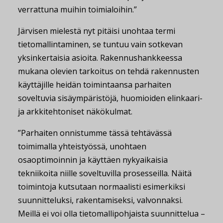
verrattuna muihin toimialoihin.”
Järvisen mielestä nyt pitäisi unohtaa termi
tietomallintaminen, se tuntuu vain sotkevan
yksinkertaisia asioita. Rakennushankkeessa
mukana olevien tarkoitus on tehdä rakennusten
käyttäjille heidän toimintaansa parhaiten
soveltuvia sisäympäristöjä, huomioiden elinkaari-
ja arkkitehtoniset näkökulmat.
”Parhaiten onnistumme tässä tehtävässä
toimimalla yhteistyössä, unohtaen
osaoptimoinnin ja käyttäen nykyaikaisia
tekniikoita niille soveltuvilla prosesseilla. Näitä
toimintoja kutsutaan normaalisti esimerkiksi
suunnitteluksi, rakentamiseksi, valvonnaksi.
Meillä ei voi olla tietomallipohjaista suunnittelua –