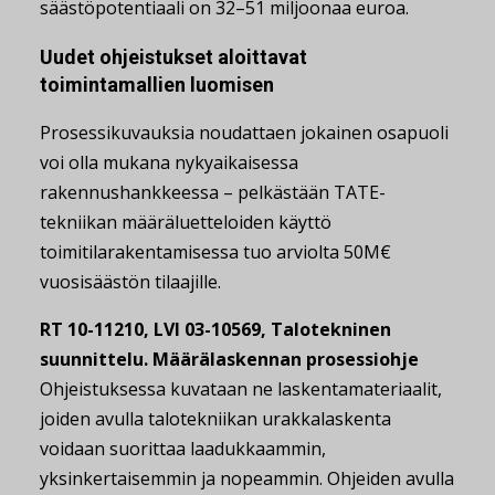
säästöpotentiaali on 32–51 miljoonaa euroa.
Uudet ohjeistukset aloittavat
toimintamallien luomisen
Prosessikuvauksia noudattaen jokainen osapuoli
voi olla mukana nykyaikaisessa
rakennushankkeessa – pelkästään TATE-
tekniikan määräluetteloiden käyttö
toimitilarakentamisessa tuo arviolta 50M€
vuosisäästön tilaajille.
RT 10-11210, LVI 03-10569, Talotekninen
suunnittelu. Määrälaskennan prosessiohje
Ohjeistuksessa kuvataan ne laskentamateriaalit,
joiden avulla talotekniikan urakkalaskenta
voidaan suorittaa laadukkaammin,
yksinkertaisemmin ja nopeammin. Ohjeiden avulla