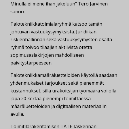
Minulla ei mene ihan jakeluun” Tero Järvinen
sanoo.
Talotekniikkatoimialaryhmä katsoo tämän
johtuvan vastuukysymyksistä. Juridiikan,
riskienhallinnan sekä vastuukysymysten osalta
ryhmä toivoo tilaajien aktiivista otetta
sopimusasiakirjojen mahdolliseen
päivitystarpeeseen.
Talotekniikkamääräluetteloiden käytöllä saadaan
yhdenmukaiset tarjoukset sekä pienemmät
kustannukset, sillä urakoitsijan työmäärä voi olla
jopa 20 kertaa pienempi toimittaessa
määräluetteloiden ja digitaalisen materiaalin
avulla.
Toimitilarakentamisen TATE-laskennan