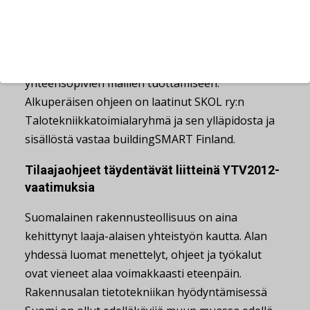
tietomallivaatimukset 2012 osiin 1. Yleinen osio ja
4. Talotekninen suunnittelu. Ohje on tarkoitettu
arkkitehti-, talotekniikka- ja
rakennesuunnittelijoille avuksi keskenään
yhteensopivien mallien tuottamiseen.
Alkuperäisen ohjeen on laatinut SKOL ry:n
Talotekniikkatoimialaryhmä ja sen ylläpidosta ja
sisällöstä vastaa buildingSMART Finland.
Tilaajaohjeet täydentävät liitteinä YTV2012-
vaatimuksia
Suomalainen rakennusteollisuus on aina
kehittynyt laaja-alaisen yhteistyön kautta. Alan
yhdessä luomat menettelyt, ohjeet ja työkalut
ovat vieneet alaa voimakkaasti eteenpäin.
Rakennusalan tietotekniikan hyödyntämisessä