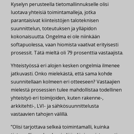
Kyselyn perusteella tietomallinnukselle olisi
luotava yhteisiä toimintamalleja, jotka
parantaisivat kiinteistöjen taloteknisen
suunnittelun, toteutuksen ja ylläpidon
kokonaisuutta. Ongelma ei ole niinkään
softapuolessa, vaan hiomista vaativat erityisesti
prosessit. Tätä mieltä oli 79 prosenttia vastaajista.
Yhteistyössä eri alojen kesken ongelmia ilmenee
jatkuvasti. Onko mielekästä, että sama kohde
suunnitellaan kolmeen eri otteeseen? Vastaajien
mielestä prosessien tulee mahdollistaa todellinen
yhteistyö eri toimijoiden, kuten rakenne-,
arkkitehti-, LVI- ja sähkösuunnittelusta
vastaavien tahojen välillä.
”Olisi tarjottava selkeä toimintamalli, kuinka