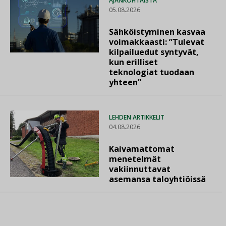
AJANKOHTAISTA
05.08.2026
Sähköistyminen kasvaa
voimakkaasti: ”Tulevat
kilpailuedut syntyvät,
kun erilliset
teknologiat tuodaan
yhteen”
LEHDEN ARTIKKELIT
04.08.2026
Kaivamattomat
menetelmät
vakiinnuttavat
asemansa taloyhtiöissä