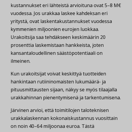
kustannukset eri lähteistä arvioituna ovat 5–8 M€
vuodessa. Jos urakkaa laskee kahdeksan eri
yritystä, ovat laskentakustannukset vuodessa
kymmenien miljoonien eurojen luokkaa.
Urakoitsija saa tehdäkseen keskimäärin 20
prosenttia laskemistaan hankkeista, joten
kansantaloudellinen säästöpotentiaali on
ilmeinen.
Kun urakoitsijat voivat keskittyä tuotteiden
hankintaan rutiininomaisten lukumäärä- ja
pituusmittausten sijaan, näkyy se myös tilaajalla
urakkahinnan pienentymisenä ja tarkentumisena.
Järvinen arvioi, että toimitilojen taloteknisen
urakkalaskennan kokonaiskustannus vuosittain
on noin 40–64 miljoonaa euroa. Tästä