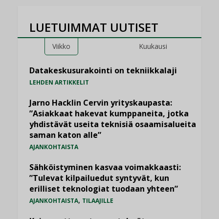
LUETUIMMAT UUTISET
Viikko
Kuukausi
Datakeskusurakointi on tekniikkalaji
LEHDEN ARTIKKELIT
Jarno Hacklin Cervin yrityskaupasta:
”Asiakkaat hakevat kumppaneita, jotka
yhdistävät useita teknisiä osaamisalueita
saman katon alle”
AJANKOHTAISTA
Sähköistyminen kasvaa voimakkaasti:
”Tulevat kilpailuedut syntyvät, kun
erilliset teknologiat tuodaan yhteen”
,
AJANKOHTAISTA
TILAAJILLE