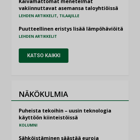
Kaivamattomat menetelmät
vakiinnuttavat asemansa taloyhtiöissä
,
LEHDEN ARTIKKELIT
TILAAJILLE
Puutteellinen eristys lisää lämpöhäviöitä
LEHDEN ARTIKKELIT
KATSO KAIKKI
NÄKÖKULMIA
Puheista tekoihin – uusin teknologia
käyttöön kiinteistöissä
KOLUMNI
Sähköistäminen säästää euroja