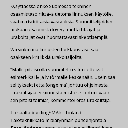
Kysyttäessä onko Suomessa tekninen
osaamistaso riittävä tietomallinnuksen käytölle,
saatiin ristiriitaisia vastauksia. Suunnittelijoiden
mukaan osaamista löytyy, mutta tilaajat ja
urakoitsijat ovat huomattavasti skeptisempiä.
Varsinkin mallinnusten tarkkuustaso saa
osakseen kritiikkiä urakoitsijoilta.
”Mallit pitäisi olla suunniteltu siten, etteivät
esimerkiksi iv ja lv törmäile keskenään. Usein saa
selitykseksi että (ongelma) johtuu ohjelmasta.
Urakoitsijaa ei kiinnosta mistä se johtuu, vaan
sen pitäisi toimia”, kommentoi eräs urakoitsija.
Toisaalta buildingSMART Finland
Talotekniikkatoimialaryhmän puheenjohtaja