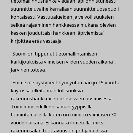
tietomallinnushanke viedään läpi onnistuneesti
suunnitteluvaihe kerrallaan suunnitteluosapuoli
kohtaisesti. Vastuualueiden ja velvollisuuksien
selkeä rajaaminen hankkeessa mukana olevien
kesken jouduttaisi hankkeen läpiviemistä”,
kirjoittaa eräs vastaaja.
”Suomi on tippunut tietomallintamisen
kärkijoukoista viimeisen viiden vuoden aikana”,
Järvinen toteaa.
”Emme ole pystyneet hyödyntämään jo 15 vuotta
käytössä olleita mahdollisuuksia
rakennushankkeiden prosessien uusimisessa.
Toimimme edelleen samantyyppisillä
toimintamalleilla kuten on toimittu viimeisen 30
vuoden aikana. Ei kannata ihmetellä, miksi
rakennusalan tuottavuus on pohjamudissa