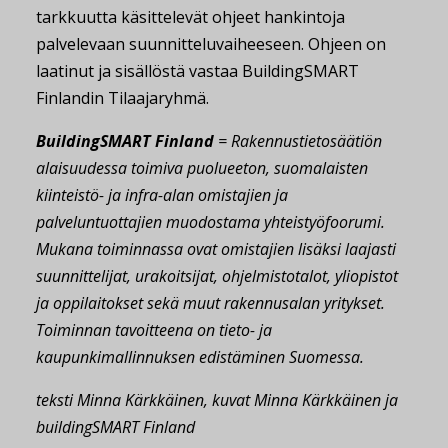
tarkkuutta käsittelevät ohjeet hankintoja
palvelevaan suunnitteluvaiheeseen. Ohjeen on
laatinut ja sisällöstä vastaa BuildingSMART
Finlandin Tilaajaryhmä.
BuildingSMART Finland
= Rakennustietosäätiön
alaisuudessa toimiva puolueeton, suomalaisten
kiinteistö- ja infra-alan omistajien ja
palveluntuottajien muodostama yhteistyöfoorumi.
Mukana toiminnassa ovat omistajien lisäksi laajasti
suunnittelijat, urakoitsijat, ohjelmistotalot, yliopistot
ja oppilaitokset sekä muut rakennusalan yritykset.
Toiminnan tavoitteena on tieto- ja
kaupunkimallinnuksen edistäminen Suomessa.
teksti Minna Kärkkäinen, kuvat Minna Kärkkäinen ja
buildingSMART Finland