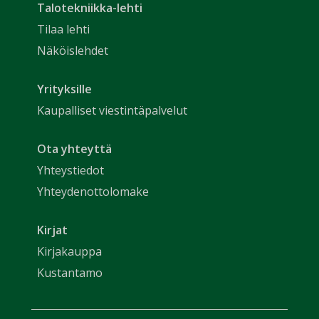
Talotekniikka-lehti
Tilaa lehti
Näköislehdet
Yrityksille
Kaupalliset viestintäpalvelut
Ota yhteyttä
Yhteystiedot
Yhteydenottolomake
Kirjat
Kirjakauppa
Kustantamo