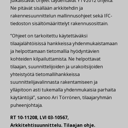
julkaistavat ohjeet täydentävät YTV2012 ohjeita.
Ne pitävät sisällään arkkitehdin ja
rakennesuunnittelun mallinnusohjeet sekä IFC-
tiedoston sisältömäärittelyt rakennusosittain.
”Ohjeet on tarkoitettu käytettäväksi
tilaajalähtöisissä hankkeissa yhdenmukaistamaan
ja helpottamaan tietomallia hyödyntävien
kohteiden kilpailuttamista. Ne helpottavat
tilaajan, suunnittelijoiden ja urakoitsijoiden
yhteistyötä tietomallihankkeissa
suunnittelijavalinnasta rakentamiseen ja
ylläpitoon asti tukemalla yhdenmukaisia parhaita
käytäntöjä”, sanoo Ari Törrönen, tilaajaryhmän
puheenjohtaja.
RT 10-11208, LVI 03-10567,
Arkkitehtisuunnittelu. Tilaajan ohje.