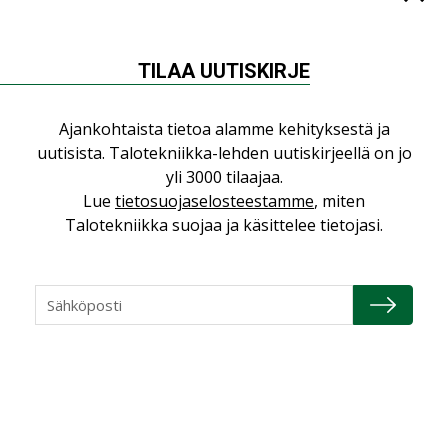
”Asiakkaat hakevat kumppaneita, jotka
yhdistävät useita teknisiä osaamisalueita
saman katon alle”
TILAA UUTISKIRJE
AJANKOHTAISTA
Sähköistyminen kasvaa voimakkaasti:
Ajankohtaista tietoa alamme kehityksestä ja
”Tulevat kilpailuedut syntyvät, kun
uutisista. Talotekniikka-lehden uutiskirjeellä on jo
erilliset teknologiat tuodaan yhteen”
yli 3000 tilaajaa.
,
AJANKOHTAISTA
TILAAJILLE
Lue
tietosuojaselosteestamme
, miten
Puutteellinen eristys lisää lämpöhäviöitä
Talotekniikka suojaa ja käsittelee tietojasi.
LEHDEN ARTIKKELIT
Kaivamattomat menetelmät
vakiinnuttavat asemansa taloyhtiöissä
,
LEHDEN ARTIKKELIT
TILAAJILLE
KATSO KAIKKI