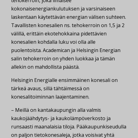
tehokerroin, joka ilmaisee
kokonaisenergiankulutuksen ja varsinaiseen
laskentaan käytettävän energian välisen suhteen.
Tavallisten konesalien ns. tehokerroin on 1,5 ja 2
välillä, erittäin ekotehokkaina pidettävien
konesalien kohdalla luku voi olla alle
puolentoista. Academican ja Helsingin Energian
salin tehokerroin on yhden luokkaa ja tämän
allekin on mahdollista päästä.
Helsingin Energialle ensimmäinen konesali on
tärkeä avaus, sillä tähtäimessä on
konesalitoiminnan laajentaminen.
– Meillä on kantakaupungin alla valmis
kaukojäähdytys- ja kaukolämpöverkosto ja
runsaasti maanalaisia tiloja. Pääkaupunkiseudulla
on paljon tietokonesaleja, jotka voisivat yhtä