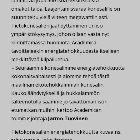
lämmittää jopa 500 isoa helsinkiläistä
omakotitaloa. Laajentamisvaraa konesalille on
suunniteltu vielä viiteen megawattiin asti.
Tietokonesalien jäähdyttäminen on iso
ympäristökysymys, johon ollaan vasta nyt
kiinnittämässä huomiota. Academica
tavoitteleekin energiatehokkuudesta itselleen
merkittävää kilpailuetua.
– Seuraamme konesalimme energiatehokkuutta
kokonaisvaltaisesti ja aiomme tehdä tästä
maailman ekotehokkaimman konesalin.
Kaukojäähdytyksellä ja hukkalämmön
talteenotolla saamme jo tavattoman ison
etumatkan muihin, kertoo Academican
toimitusjohtaja
Jarmo Tuovinen
.
Tietokonesalien energiatehokkuutta kuvaa ns.