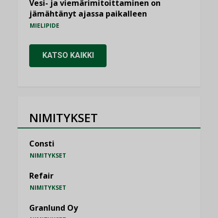
Vesi- ja viemärimitoittaminen on
jämähtänyt ajassa paikalleen
MIELIPIDE
KATSO KAIKKI
NIMITYKSET
Consti
NIMITYKSET
Refair
NIMITYKSET
Granlund Oy