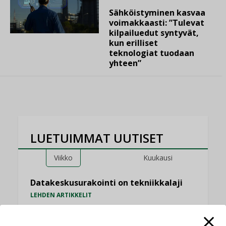
Sähköistyminen kasvaa
voimakkaasti: ”Tulevat
kilpailuedut syntyvät,
kun erilliset
teknologiat tuodaan
yhteen”
LUETUIMMAT UUTISET
Viikko
Kuukausi
Datakeskusurakointi on tekniikkalaji
LEHDEN ARTIKKELIT
Jarno Hacklin Cervin yrityskaupasta: