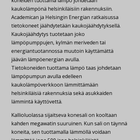
koneiden tuottama lämpö johdetaan
kaukolämpönä helsinkiläisiin rakennuksiin.
Academican ja Helsingin Energian ratkaisussa
tietokoneet jäähdytetään kaukojäähdytyksellä.
Kaukojäähdytys tuotetaan joko
lämpöpumppujen, kylmän meriveden tai
energiantuotannossa muutoin käyttämättä
jäävän lämpöenergian avulla.
Tietokoneiden tuottama lämpö taas johdetaan
lämpöpumpun avulla edelleen
kaukolämpöverkkoon lämmittämään
helsinkiläisiä rakennuksia sekä asukkaiden
lämmintä käyttövettä.
Kallioluolassa sijaitseva konesali on kooltaan
kahden megawatin suuruinen. Kun sali on täynnä
koneita, sen tuottamalla lämmöllä voidaan