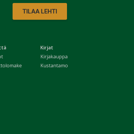
TILAA LEHTI
ttä
Kirjat
ot
Kirjakauppa
ttolomake
Kustantamo