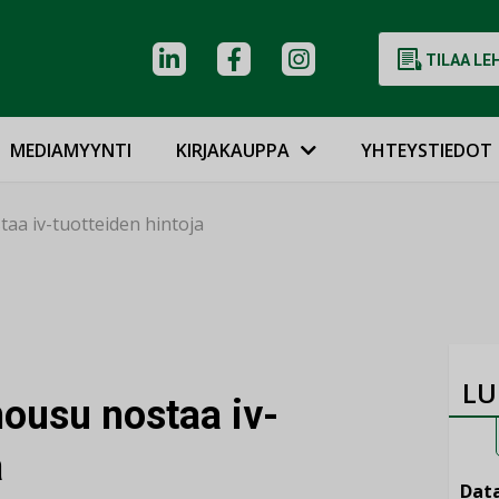
TILAA LE
MEDIAMYYNTI
KIRJAKAUPPA
YHTEYSTIEDOT
a iv-tuotteiden hintoja
LU
ousu nostaa iv-
a
Data