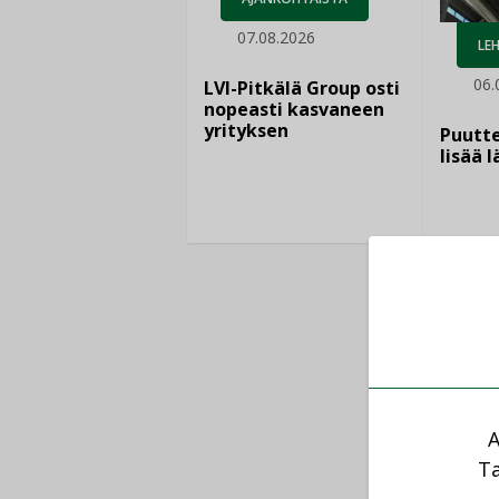
07.08.2026
LEH
06.
LVI-Pitkälä Group osti
nopeasti kasvaneen
yrityksen
Puutte
lisää 
A
Ta