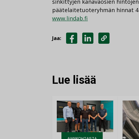
sinkittyjen kanavaosien hintojen
päätelaitetuoteryhmän hinnat 4 
www.lindab.fi
Jaa:
JAA
JAA
KOPIOI
FACEBOOKISSA
LINKEDINISSÄ
LINKKI
Lue lisää
AJANKOHTAISTA