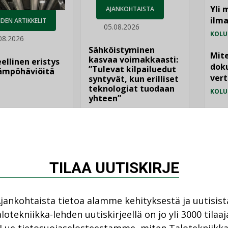
Yli 
AJANKOHTAISTA
ilm
DEN ARTIKKELIT
05.08.2026
KOLU
08.2026
Sähköistyminen
Mite
kasvaa voimakkaasti:
ellinen eristys
doku
”Tulevat kilpailuedut
lämpöhäviöitä
vert
syntyvät, kun erilliset
teknologiat tuodaan
KOLU
yhteen”
Vesi
jämä
MIELI
TILAA UUTISKIRJE
jankohtaista tietoa alamme kehityksestä ja uutisist
lotekniikka-lehden uutiskirjeellä on jo yli 3000 tilaaj