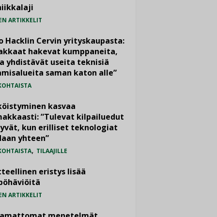
iikkalaji
EN ARTIKKELIT
o Hacklin Cervin yrityskaupasta:
iakkaat hakevat kumppaneita,
a yhdistävät useita teknisiä
misalueita saman katon alle”
KOHTAISTA
köistyminen kasvaa
akkaasti: ”Tulevat kilpailuedut
yvät, kun erilliset teknologiat
daan yhteen”
,
KOHTAISTA
TILAAJILLE
teellinen eristys lisää
pöhäviöitä
EN ARTIKKELIT
vamattomat menetelmät