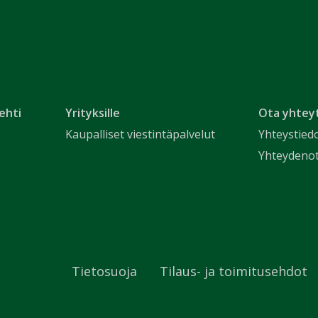
ehti
Yrityksille
Ota yhtey
Kaupalliset viestintäpalvelut
Yhteystied
Yhteydeno
Tietosuoja
Tilaus- ja toimitusehdot