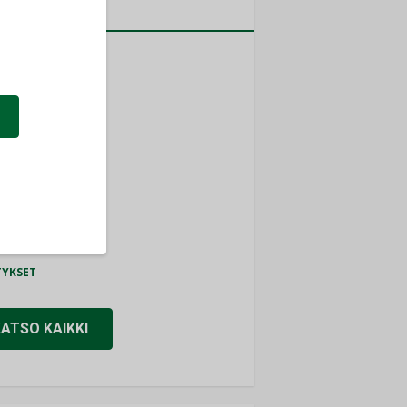
a
MITYKSET
ti
TYKSET
ir
TYKSET
nlund Oy
TYKSET
eider Electric
TYKSET
KATSO KAIKKI