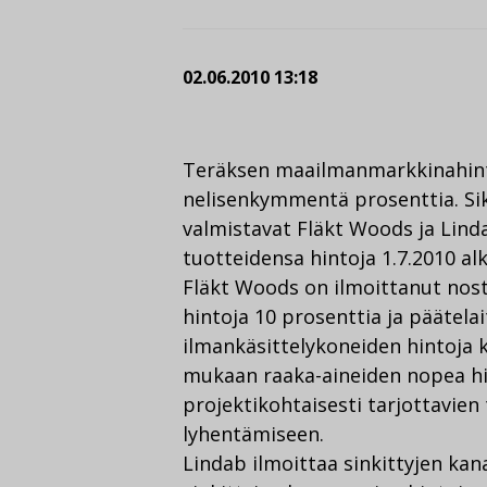
02.06.2010 13:18
Teräksen maailmanmarkkinahint
nelisenkymmentä prosenttia. Sik
valmistavat Fläkt Woods ja Lind
tuotteidensa hintoja 1.7.2010 al
Fläkt Woods on ilmoittanut nos
hintoja 10 prosenttia ja päätela
ilmankäsittelykoneiden hintoja 
mukaan raaka-aineiden nopea hi
projektikohtaisesti tarjottavie
lyhentämiseen.
Lindab ilmoittaa sinkittyjen kan