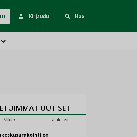
Kirjaudu
Hae
HTI
ETUIMMAT UUTISET
Viikko
Kuukausi
keskusurakointi on