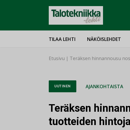
TILAA LEHTI
NÄKÖISLEHDET
Etusivu
|
Teräksen hinnannousu nosta
AJANKOHTAISTA
UUTINEN
Teräksen hinnann
tuotteiden hintoj