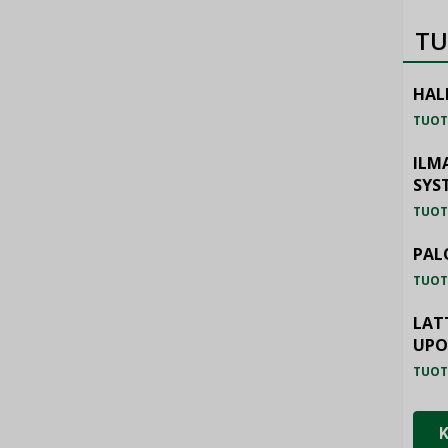
TU
HAL
TUOT
ILM
SYS
TUOT
PAL
TUOT
LAT
UP
TUOT