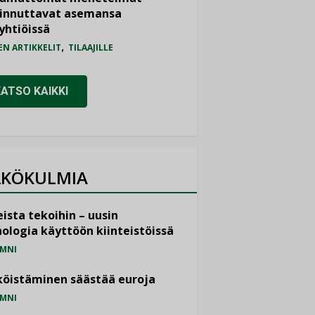
iinnuttavat asemansa
yhtiöissä
,
EN ARTIKKELIT
TILAAJILLE
KATSO KAIKKI
KÖKULMIA
ista tekoihin – uusin
ologia käyttöön kiinteistöissä
MNI
öistäminen säästää euroja
MNI