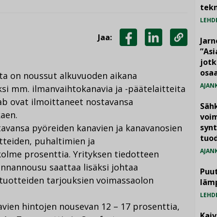
tekn
LEHD
Jaa:
Jarn
JAA
JAA
KOPIOI
”As
jotk
FACEBOOKISSA
LINKEDINISSÄ
LINKKI
osaa
a on noussut alkuvuoden aikana
AJAN
si mm. ilmanvaihtokanavia ja -päätelaitteita
ab ovat ilmoittaneet nostavansa
Säh
kaen.
voim
tavansa pyöreiden kanavien ja kanavanosien
synt
tuo
itteiden, puhaltimien ja
AJAN
kolme prosenttia. Yrityksen tiedotteen
nnannousu saattaa lisäksi johtaa
Puut
n tuotteiden tarjouksien voimassaolon
läm
LEHD
avien hintojen nousevan 12 – 17 prosenttia,
Kai