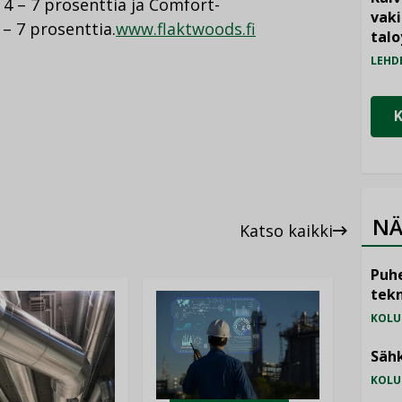
 4 – 7 prosenttia ja Comfort-
vak
– 7 prosenttia.
www.flaktwoods.fi
talo
LEHD
NÄ
Katso kaikki
Puhe
tekn
KOLU
Sähk
KOLU