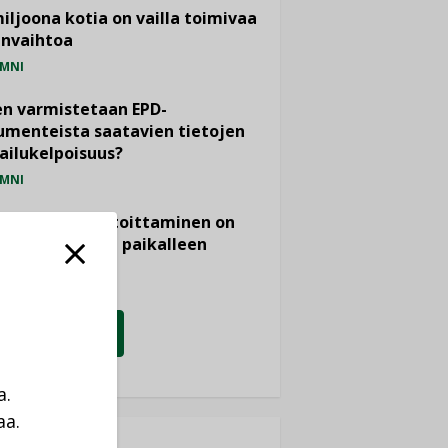
miljoona kotia on vailla toimivaa
anvaihtoa
MNI
n varmistetaan EPD-
menteista saatavien tietojen
ailukelpoisuus?
MNI
- ja viemärimitoittaminen on
htänyt ajassa paikalleen
PIDE
KATSO KAIKKI
a.
aa.