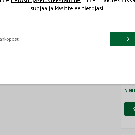
Lue
tietosuojaselosteestamme
, miten Talotekniikk
NI
suojaa ja käsittelee tietojasi.
Cons
NIMI
Refa
NIMI
Gra
NIMI
Schn
NIMI