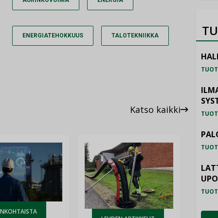
TU
ENERGIATEHOKKUUS
TALOTEKNIIKKA
HAL
TUOT
ILM
SYS
Katso kaikki
TUOT
PAL
TUOT
LAT
UP
TUOT
ANKOHTAISTA