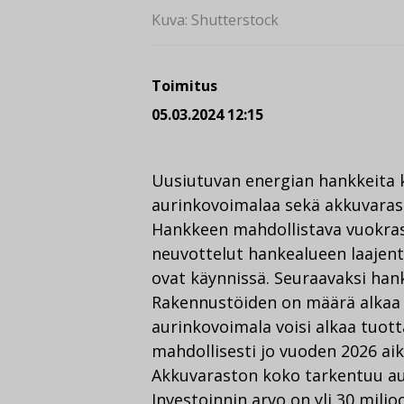
Kuva: Shutterstock
Toimitus
05.03.2024 12:15
Uusiutuvan energian hankkeita k
aurinkovoimalaa sekä akkuvara
Hankkeen mahdollistava vuokras
neuvottelut hankealueen laaje
ovat käynnissä. Seuraavaksi hank
Rakennustöiden on määrä alkaa a
aurinkovoimala voisi alkaa tuo
mahdollisesti jo vuoden 2026 ai
Akkuvaraston koko tarkentuu au
Investoinnin arvo on yli 30 milj