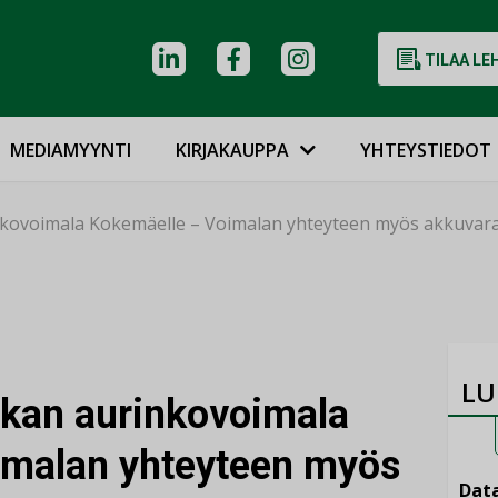
TILAA LE
MEDIAMYYNTI
KIRJAKAUPPA
YHTEYSTIEDOT
nkovoimala Kokemäelle – Voimalan yhteyteen myös akkuvar
LU
okan aurinkovoimala
imalan yhteyteen myös
Data