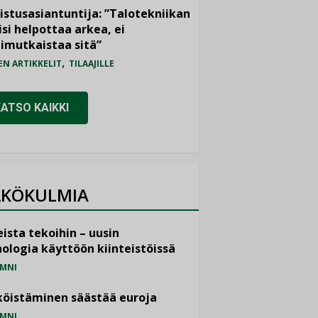
istusasiantuntija: ”Talotekniikan
isi helpottaa arkea, ei
imutkaistaa sitä”
,
EN ARTIKKELIT
TILAAJILLE
KATSO KAIKKI
KÖKULMIA
ista tekoihin – uusin
ologia käyttöön kiinteistöissä
MNI
öistäminen säästää euroja
MNI