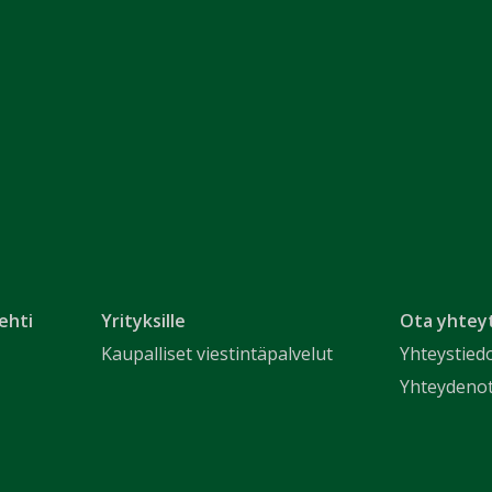
ehti
Yrityksille
Ota yhtey
Kaupalliset viestintäpalvelut
Yhteystied
Yhteydeno