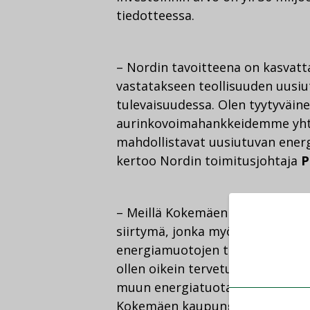
tiedotteessa.
– Nordin tavoitteena on kasvat
vastatakseen teollisuuden uusi
tulevaisuudessa. Olen tyytyväin
aurinkovoimahankkeidemme yhtey
mahdollistavat uusiutuvan ener
kertoo Nordin toimitusjohtaja
P
– Meillä Kokemäen kaupungin yks
siirtymä, jonka myötä tavoitte
energiamuotojen tuottamista Ko
ollen oikein tervetullut Kokemäe
muun energiatuotannon ohella suu
Kokemäen kaupunginjohtaja Tee