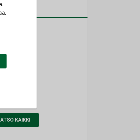
a.
MITYKSET
aa.
a
ti
TYKSET
ir
TYKSET
nlund Oy
TYKSET
eider Electric
TYKSET
KATSO KAIKKI