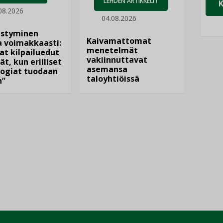
LEHDEN ARTIKKELIT
08.2026
04.08.2026
istyminen
Kaivamattomat
 voimakkaasti:
menetelmät
at kilpailuedut
vakiinnuttavat
ät, kun erilliset
asemansa
ogiat tuodaan
taloyhtiöissä
n”