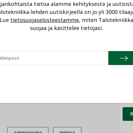
jankohtaista tietoa alamme kehityksestä ja uutisist
NI
lotekniikka-lehden uutiskirjeellä on jo yli 3000 tilaaj
Lue
tietosuojaselosteestamme
, miten Talotekniikk
äteilyn kannalta suotuisa, joten sillä on hyvä
Cons
suojaa ja käsittelee tietojasi.
unnittelema aurinkovoimapuisto on kooltaan
NIMI
 on noin 40–50 hehtaaria. Ronkankankaalle
la sijoittuu entiselle maa-ainesten
Refa
i löydettävissä muita uusia
NIMI
ten minimoida esimerkiksi luonnontilaisen
Gra
s on pohjavesialuetta, joka otetaan
NIMI
alkuvaiheista lähtien. Nordi on saanut jo
le teollisen kokoluokan
Schn
tiinankaupungissa sijaitsevassa Lållbyssä,
NIMI
rä tehdä tämän vuoden aikana, tiedotteessa
AURINKOVOIMA
ENERGIA