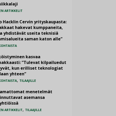
iikkalaji
EN ARTIKKELIT
o Hacklin Cervin yrityskaupasta:
iakkaat hakevat kumppaneita,
a yhdistävät useita teknisiä
misalueita saman katon alle”
KOHTAISTA
köistyminen kasvaa
akkaasti: ”Tulevat kilpailuedut
yvät, kun erilliset teknologiat
daan yhteen”
,
KOHTAISTA
TILAAJILLE
vamattomat menetelmät
iinnuttavat asemansa
yhtiöissä
,
EN ARTIKKELIT
TILAAJILLE