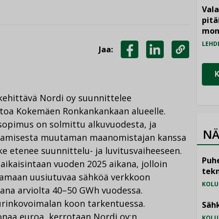
Vala
pitä
mon
LEHD
Jaa:
JAA
JAA
KOPIOI
FACEBOOKISSA
LINKEDINISSÄ
LINKKI
ehittävä Nordi oy suunnittelee
stoa Kokemäen Ronkankankaan alueelle.
opimus on solmittu alkuvuodesta, ja
NÄ
ntamisesta muutaman maanomistajan kanssa
e etenee suunnittelu- ja luvitusvaiheeseen.
Puhe
ikaisintaan vuoden 2025 aikana, jolloin
tekn
ttamaan uusiutuvaa sähköä verkkoon
KOLU
kana arviolta 40–50 GWh vuodessa.
rinkovoimalan koon tarkentuessa.
Sähk
oonaa euroa, kerrotaan Nordi oy:n
KOLU