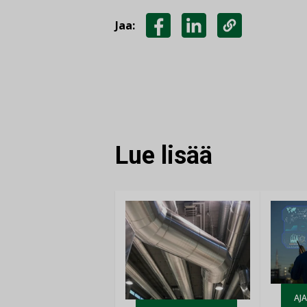
Jaa:
JAA
JAA
KOPIOI
FACEBOOKISSA
LINKEDINISSÄ
LINKKI
Lue lisää
AJ