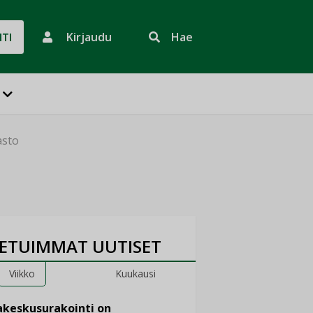
Kirjaudu
Hae
HTI
asto
ETUIMMAT UUTISET
Viikko
Kuukausi
keskusurakointi on