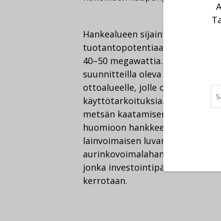
A
Ta
Hankealueen sijainti on aurinkos
tuotantopotentiaali. Nordin su
40–50 megawattia. Sen pinta-ala
suunnitteilla oleva aurinkovoima
ottoalueelle, jolle on rajallisest
käyttötarkoituksia. Nordi voi si
metsän kaatamisen. Ronkankanga
huomioon hankkeen suunnittelun 
lainvoimaisen luvan ensimmäisel
aurinkovoimalahankkeelleen Kris
jonka investointipäätös on mää
kerrotaan.