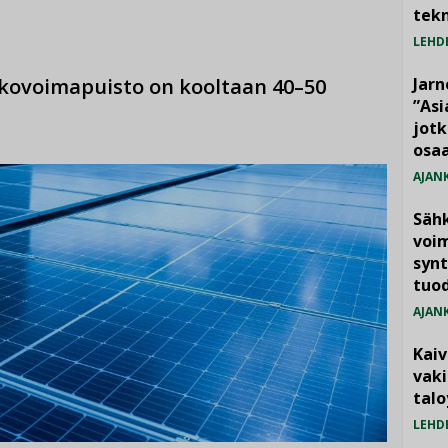
tekn
LEHD
kovoimapuisto on kooltaan 40–50
Jarn
”As
jotk
osaa
AJAN
Säh
voim
synt
tuo
AJAN
Kai
vak
talo
LEHD