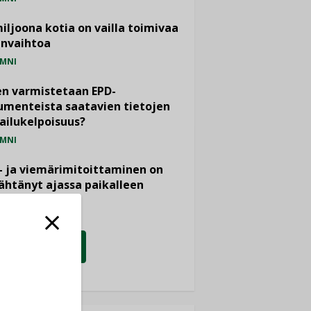
miljoona kotia on vailla toimivaa
anvaihtoa
MNI
n varmistetaan EPD-
menteista saatavien tietojen
ailukelpoisuus?
MNI
- ja viemärimitoittaminen on
htänyt ajassa paikalleen
PIDE
KATSO KAIKKI