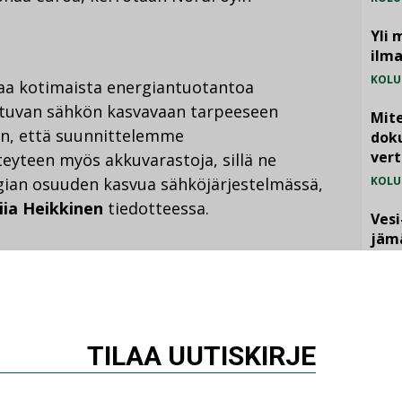
Yli 
ilm
KOLU
taa kotimaista energiantuotantoa
utuvan sähkön kasvavaan tarpeeseen
Mite
en, että suunnittelemme
doku
vert
teen myös akkuvarastoja, sillä ne
gian osuuden kasvua sähköjärjestelmässä,
KOLU
iia Heikkinen
tiedotteessa.
Vesi
jämä
MIELI
i strateginen painopistealue on vihreä
emme on edesauttaa esimerkiksi vihreiden
kemäen alueella. Aurinkovoimala on näin
lle, joka pitkällä tähtäimellä myös palvelee
TILAA UUTISKIRJE
nnitteilla olevia teollisia hankkeita, sanoo
mu Nieminen tiedotteessa.