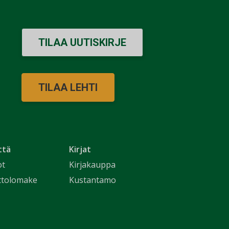
TILAA UUTISKIRJE
TILAA LEHTI
ttä
Kirjat
ot
Kirjakauppa
ttolomake
Kustantamo