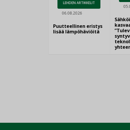
LEHDEN ARTIKKELIT
05.
06.08.2026
Sähkö
kasvaa
Puutteellinen eristys
”Tulev
lisää lämpöhäviöitä
syntyv
teknol
yhtee