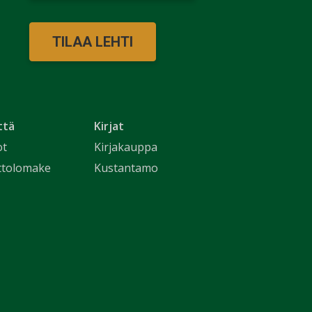
TILAA LEHTI
ttä
Kirjat
ot
Kirjakauppa
ttolomake
Kustantamo