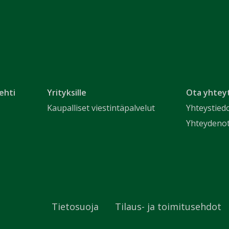
ehti
Yrityksille
Ota yhtey
Kaupalliset viestintäpalvelut
Yhteystied
Yhteydeno
Tietosuoja
Tilaus- ja toimitusehdot