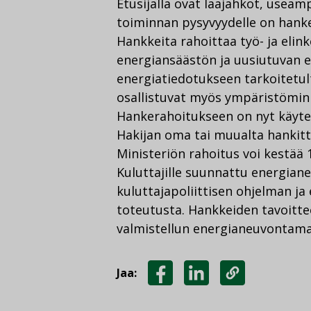
Etusijalla ovat laajahkot, useam
toiminnan pysyvyydelle on hanke
Hankkeita rahoittaa työ- ja elin
energiansäästön ja uusiutuvan e
energiatiedotukseen tarkoitetul
osallistuvat myös ympäristömini
Hankerahoitukseen on nyt käytet
Hakijan oma tai muualta hankitt
Ministeriön rahoitus voi kestää 
Kuluttajille suunnattu energiane
kuluttajapoliittisen ohjelman 
toteutusta. Hankkeiden tavoitt
valmistellun energianeuvontamal
Jaa:
JAA
JAA
KOPIOI
FACEBOOKISSA
LINKEDINISSÄ
LINKKI