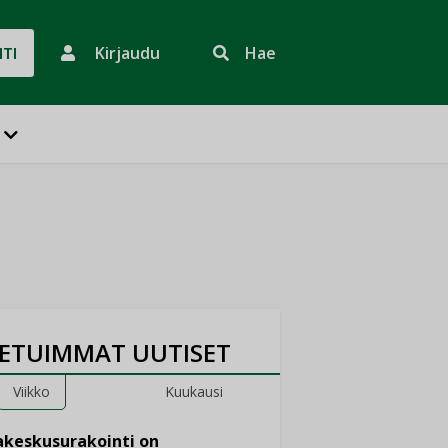
Kirjaudu
Hae
HTI
ETUIMMAT UUTISET
Viikko
Kuukausi
keskusurakointi on