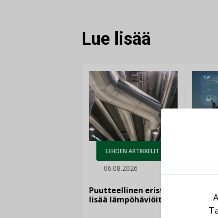
Lue lisää
AJ
LEHDEN ARTIKKELIT
05.
06.08.2026
Sähkö
kasvaa
Puutteellinen eristys
A
”Tulev
lisää lämpöhäviöitä
syntyv
Ta
teknol