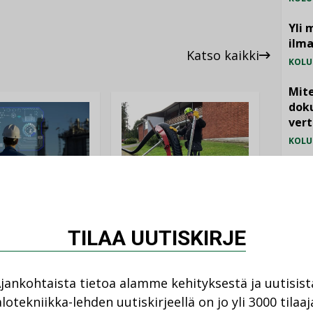
Yli 
ilm
Katso kaikki
KOLU
Mite
doku
vert
KOLU
Vesi
jämä
ANKOHTAISTA
MIELI
LEHDEN ARTIKKELIT
08.2026
TILAA UUTISKIRJE
04.08.2026
istyminen
Kaivamattomat
 voimakkaasti:
menetelmät
jankohtaista tietoa alamme kehityksestä ja uutisist
at kilpailuedut
vakiinnuttavat
ät, kun erilliset
lotekniikka-lehden uutiskirjeellä on jo yli 3000 tilaaj
asemansa
ogiat tuodaan