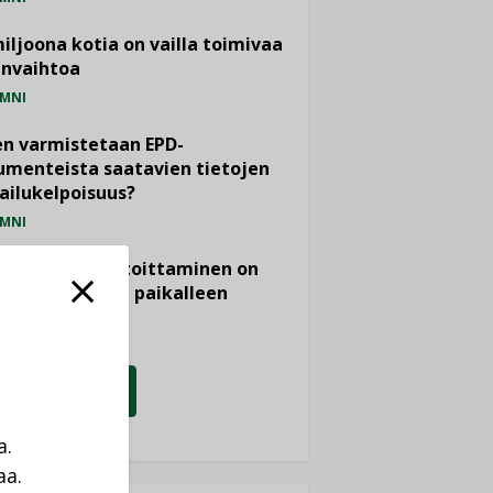
miljoona kotia on vailla toimivaa
anvaihtoa
MNI
n varmistetaan EPD-
menteista saatavien tietojen
ailukelpoisuus?
MNI
- ja viemärimitoittaminen on
htänyt ajassa paikalleen
PIDE
KATSO KAIKKI
a.
aa.