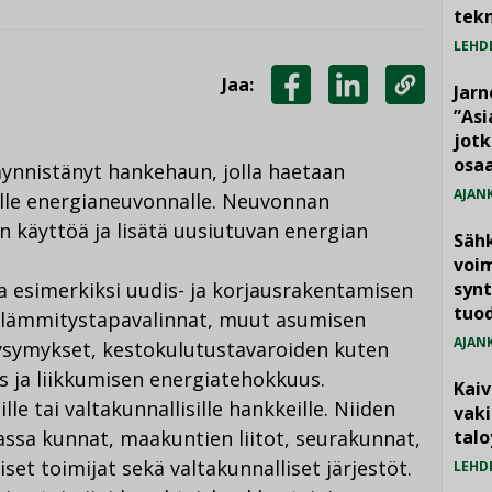
tekn
LEHD
Jaa:
Jarn
JAA
JAA
KOPIOI
”As
jotk
FACEBOOKISSA
LINKEDINISSÄ
LINKKI
osaa
äynnistänyt hankehaun, jolla haetaan
AJAN
tulle energianeuvonnalle. Neuvonnan
n käyttöä ja lisätä uusiutuvan energian
Säh
voim
a esimerkiksi uudis- ja korjausrakentamisen
synt
tuo
 lämmitystapavalinnat, muut asumisen
AJAN
kysymykset, kestokulutustavaroiden kuten
 ja liikkumisen energiatehokkuus.
Kai
le tai valtakunnallisille hankkeille. Niiden
vak
assa kunnat, maakuntien liitot, seurakunnat,
talo
set toimijat sekä valtakunnalliset järjestöt.
LEHD