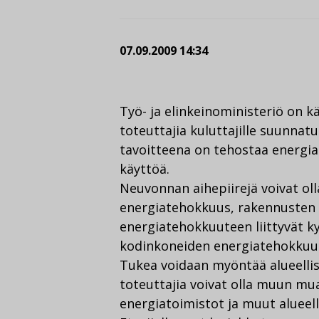
07.09.2009 14:34
Työ- ja elinkeinoministeriö on k
toteuttajia kuluttajille suunna
tavoitteena on tehostaa energia
käyttöä.
Neuvonnan aihepiirejä voivat oll
energiatehokkuus, rakennusten
energiatehokkuuteen liittyvät 
kodinkoneiden energiatehokkuus
Tukea voidaan myöntää alueellisil
toteuttajia voivat olla muun mu
energiatoimistot ja muut alueelli