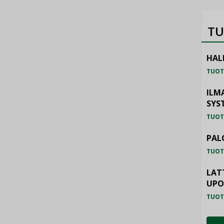
TU
HAL
TUOT
ILM
SYS
TUOT
PAL
TUOT
LAT
UP
TUOT