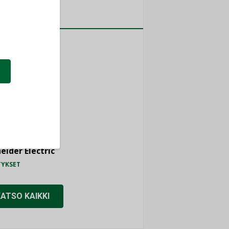
a
MITYKSET
ti
TYKSET
ir
TYKSET
nlund Oy
TYKSET
eider Electric
TYKSET
KATSO KAIKKI