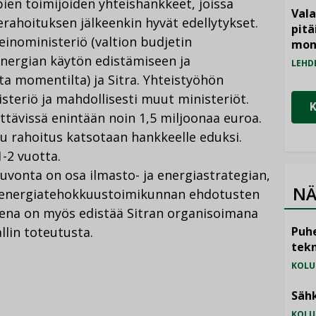
pien toimijoiden yhteishankkeet, joissa
Vala
rahoituksen jälkeenkin hyvät edellytykset.
pitä
keinoministeriö (valtion budjetin
mon
nergian käytön edistämiseen ja
LEHD
ta momentilta) ja Sitra. Yhteistyöhön
steriö ja mahdollisesti muut ministeriöt.
tävissä enintään noin 1,5 miljoonaa euroa.
u rahoitus katsotaan hankkeelle eduksi.
1-2 vuotta.
uvonta on osa ilmasto- ja energiastrategian,
NÄ
ja energiatehokkuustoimikunnan ehdotusten
eena on myös edistää Sitran organisoimana
lin toteutusta.
Puhe
tekn
KOLU
Sähk
KOLU