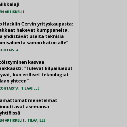
iikkalaji
EN ARTIKKELIT
o Hacklin Cervin yrityskaupasta:
iakkaat hakevat kumppaneita,
a yhdistävät useita teknisiä
misalueita saman katon alle”
KOHTAISTA
köistyminen kasvaa
akkaasti: ”Tulevat kilpailuedut
yvät, kun erilliset teknologiat
daan yhteen”
,
KOHTAISTA
TILAAJILLE
vamattomat menetelmät
iinnuttavat asemansa
yhtiöissä
,
EN ARTIKKELIT
TILAAJILLE