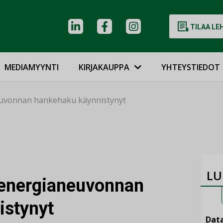
TILAA LE
MEDIAMYYNTI
KIRJAKAUPPA
YHTEYSTIEDOT
euvonnan hankehaku käynnistynyt
LU
 energianeuvonnan
istynyt
Data