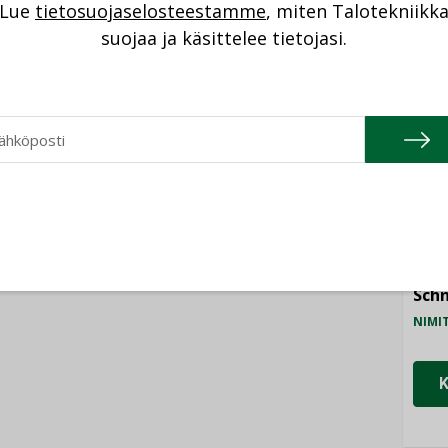
Lue
tietosuojaselosteestamme
, miten Talotekniikk
taloyhtiöissä
n”
NI
suojaa ja käsittelee tietojasi.
Cons
NIMI
Refa
NIMI
Gra
NIMI
Schn
NIMI