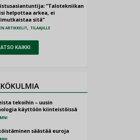
istusasiantuntija: ”Talotekniikan
isi helpottaa arkea, ei
imutkaistaa sitä”
,
EN ARTIKKELIT
TILAAJILLE
KATSO KAIKKI
KÖKULMIA
ista tekoihin – uusin
ologia käyttöön kiinteistöissä
MNI
öistäminen säästää euroja
MNI