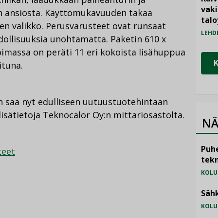
vak
n ansiosta. Käyttömukavuuden takaa
talo
n valikko. Perusvarusteet ovat runsaat
LEHD
dollisuuksia unohtamatta. Paketin 610 x
imassa on peräti 11 eri kokoista lisähuppua
ituna.
 saa nyt edulliseen uutuustuotehintaan
lisätietoja Teknocalor Oy:n mittariosastolta.
NÄ
Puhe
teet
tekn
KOLU
Sähk
KOLU