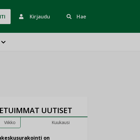
Kirjaudu
Hae
HTI
ETUIMMAT UUTISET
Viikko
Kuukausi
keskusurakointi on