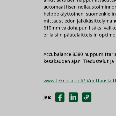
automaattisen nollaustoiminno
helppokäyttöinen, suomenkieline
mittaustiedon jälkikäsittelymah
610mm vakiohupun lisäksi valiko
erilaisiin päätelaitteisiin optimo
Accubalance 8380 huppumittarin
kesäkauden ajan. Tiedustelut ja 
www.teknocalor.fi/fi/mittauslait
Jaa:
JAA
JAA
KOPIOI
FACEBOOKISSA
LINKEDINISSÄ
LINKKI