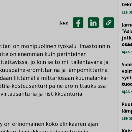
tekn
LEHD
Jaa:
Jarn
JAA
JAA
KOPIOI
”As
jotk
FACEBOOKISSA
LINKEDINISSÄ
LINKKI
osaa
tari on monipuolinen työkalu ilmastoinnin
AJAN
 Laite on enemmän kuin perinteinen
tettavissa, jolloin se toimii tallentavana ja
Säh
kuuspaine-eromittarina ja lämpömittarina.
voim
daan liittämällä mittariosaan kuumalanka-
synt
tuo
pötila-kosteusanturi paine-eromittauksissa
AJAN
virtausanturia ja ristikkoanturia
Puut
läm
LEHD
ky on erinomainen koko elinkaaren ajan
Kai
niikan, laadukkaan paineanturin ja