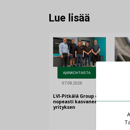
Lue lisää
AJANKOHTAISTA
07.08.2026
LEH
06.
LVI-Pitkälä Group osti
nopeasti kasvaneen
yrityksen
Puutte
lisää 
A
Ta