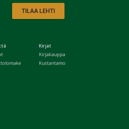
TILAA LEHTI
ttä
Kirjat
ot
Kirjakauppa
ttolomake
Kustantamo