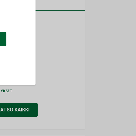
a
MITYKSET
ti
TYKSET
ir
TYKSET
nlund Oy
TYKSET
eider Electric
TYKSET
KATSO KAIKKI