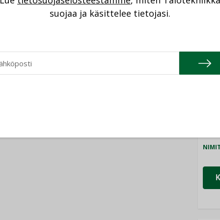
Lue
tietosuojaselosteestamme
, miten Talotekniikk
NI
suojaa ja käsittelee tietojasi.
Cons
NIMI
Refa
NIMI
Gra
NIMI
Schn
NIMI