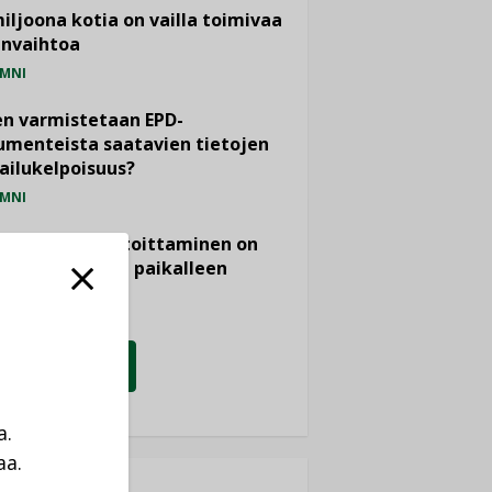
miljoona kotia on vailla toimivaa
anvaihtoa
MNI
n varmistetaan EPD-
menteista saatavien tietojen
ailukelpoisuus?
MNI
- ja viemärimitoittaminen on
htänyt ajassa paikalleen
PIDE
KATSO KAIKKI
a.
aa.