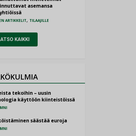
iinnuttavat asemansa
yhtiöissä
,
EN ARTIKKELIT
TILAAJILLE
KATSO KAIKKI
KÖKULMIA
ista tekoihin – uusin
ologia käyttöön kiinteistöissä
MNI
öistäminen säästää euroja
MNI