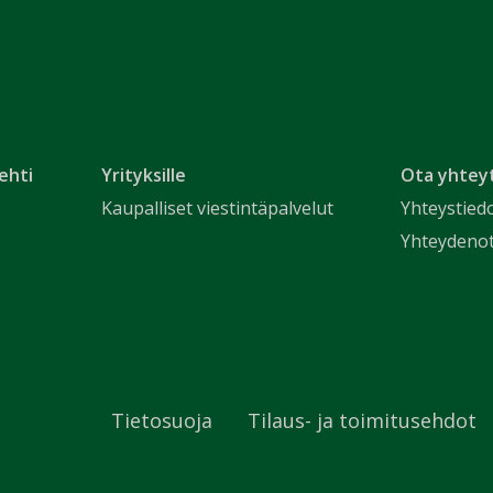
ehti
Yrityksille
Ota yhtey
Kaupalliset viestintäpalvelut
Yhteystied
Yhteydeno
Tietosuoja
Tilaus- ja toimitusehdot