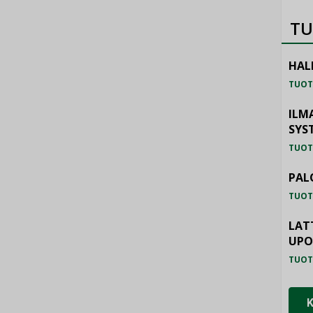
TU
HAL
TUOT
ILM
SYS
TUOT
PAL
TUOT
LAT
UP
TUOT