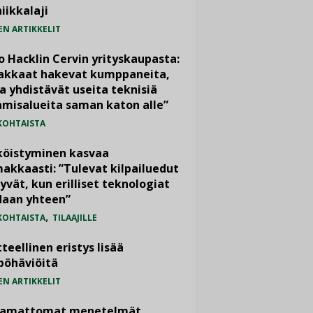
iikkalaji
EN ARTIKKELIT
o Hacklin Cervin yrityskaupasta:
iakkaat hakevat kumppaneita,
a yhdistävät useita teknisiä
misalueita saman katon alle”
KOHTAISTA
köistyminen kasvaa
akkaasti: ”Tulevat kilpailuedut
yvät, kun erilliset teknologiat
daan yhteen”
,
KOHTAISTA
TILAAJILLE
teellinen eristys lisää
pöhäviöitä
EN ARTIKKELIT
vamattomat menetelmät