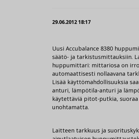
29.06.2012 18:17
Uusi Accubalance 8380 huppumit
säätö- ja tarkistusmittauksiin.
huppumittari: mittariosa on irroi
automaattisesti nollaavana tark
Lisää käyttömahdollisuuksia saa
anturi, lämpötila-anturi ja läm
käytettäviä pitot-putkia, suoraa 
unohtamatta.
Laitteen tarkkuus ja suoritusky
ainutlaatuisen huppumittaustek