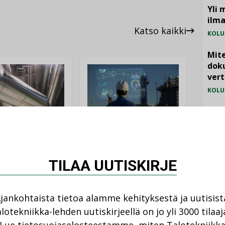
Yli 
ilm
Katso kaikki
KOLU
Mite
doku
vert
KOLU
Vesi
jämä
AJANKOHTAISTA
MIELI
DEN ARTIKKELIT
05.08.2026
TILAA UUTISKIRJE
08.2026
Sähköistyminen
kasvaa voimakkaasti:
ellinen eristys
”Tulevat kilpailuedut
lämpöhäviöitä
jankohtaista tietoa alamme kehityksestä ja uutisist
syntyvät, kun erilliset
lotekniikka-lehden uutiskirjeellä on jo yli 3000 tilaaj
teknologiat tuodaan
yhteen”