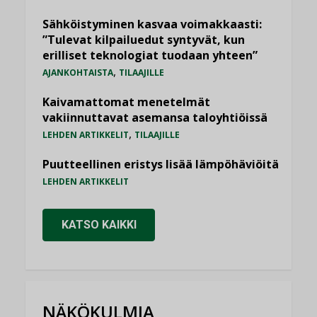
Sähköistyminen kasvaa voimakkaasti:
”Tulevat kilpailuedut syntyvät, kun
erilliset teknologiat tuodaan yhteen”
,
AJANKOHTAISTA
TILAAJILLE
Kaivamattomat menetelmät
vakiinnuttavat asemansa taloyhtiöissä
,
LEHDEN ARTIKKELIT
TILAAJILLE
Puutteellinen eristys lisää lämpöhäviöitä
LEHDEN ARTIKKELIT
KATSO KAIKKI
NÄKÖKULMIA