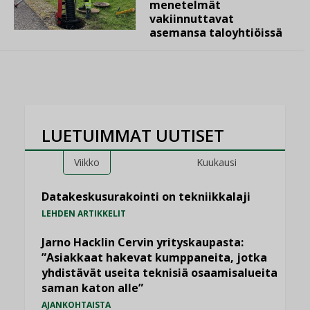
menetelmät
vakiinnuttavat
asemansa taloyhtiöissä
LUETUIMMAT UUTISET
Viikko
Kuukausi
Datakeskusurakointi on tekniikkalaji
LEHDEN ARTIKKELIT
Jarno Hacklin Cervin yrityskaupasta:
”Asiakkaat hakevat kumppaneita, jotka
yhdistävät useita teknisiä osaamisalueita
saman katon alle”
AJANKOHTAISTA