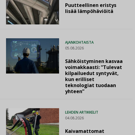
Puutteellinen eristys
lisää lämpöhäviöitä
AJANKOHTAISTA
05.08.2026
Sähköistyminen kasvaa
voimakkaasti: ”Tulevat
kilpailuedut syntyvät,
kun erilliset
teknologiat tuodaan
yhteen”
LEHDEN ARTIKKELIT
04.08.2026
Kaivamattomat