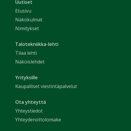
Uutiset
Etusivu
Näkökulmat
Nimitykset
Talotekniikka-lehti
Tilaa lehti
Näköislehdet
Yrityksille
Kaupalliset viestintäpalvelut
Ota yhteyttä
Yhteystiedot
Yhteydenottolomake