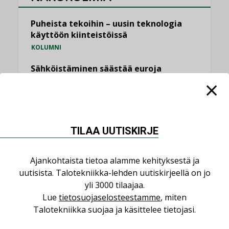
Puheista tekoihin – uusin teknologia
käyttöön kiinteistöissä
KOLUMNI
Sähköistäminen säästää euroja
KOLUMNI
Yli miljoona kotia on vailla toimivaa
ilmanvaihtoa
KOLUMNI
TILAA UUTISKIRJE
Miten varmistetaan EPD-dokumenteista
saatavien tietojen vertailukelpoisuus?
Ajankohtaista tietoa alamme kehityksestä ja
KOLUMNI
uutisista. Talotekniikka-lehden uutiskirjeellä on jo
yli 3000 tilaajaa.
Vesi- ja viemärimitoittaminen on
Lue
tietosuojaselosteestamme
, miten
jämähtänyt ajassa paikalleen
Talotekniikka suojaa ja käsittelee tietojasi.
MIELIPIDE