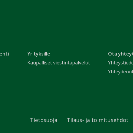
ehti
Yrityksille
Ota yhtey
Kaupalliset viestintäpalvelut
Yhteystied
Yhteydeno
Tietosuoja
Tilaus- ja toimitusehdot