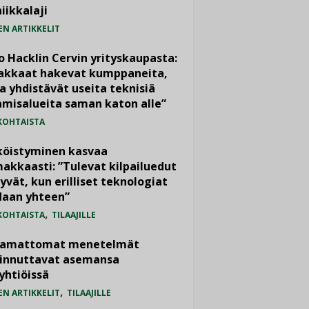
iikkalaji
EN ARTIKKELIT
o Hacklin Cervin yrityskaupasta:
iakkaat hakevat kumppaneita,
a yhdistävät useita teknisiä
misalueita saman katon alle”
KOHTAISTA
köistyminen kasvaa
akkaasti: ”Tulevat kilpailuedut
yvät, kun erilliset teknologiat
daan yhteen”
,
KOHTAISTA
TILAAJILLE
vamattomat menetelmät
iinnuttavat asemansa
yhtiöissä
,
EN ARTIKKELIT
TILAAJILLE