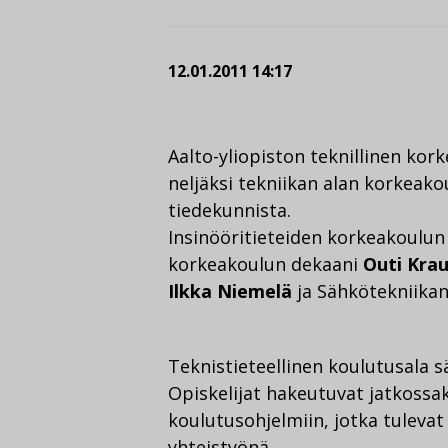
12.01.2011 14:17
Aalto-yliopiston teknillinen kor
neljäksi tekniikan alan korkeak
tiedekunnista.
Insinööritieteiden korkeakoulu
korkeakoulun dekaani
Outi Kra
Ilkka Niemelä
ja Sähkötekniika
Teknistieteellinen koulutusala 
Opiskelijat hakeutuvat jatkossak
koulutusohjelmiin, jotka tulevat
yhteistyönä.