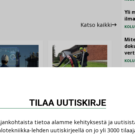
Yli 
ilm
Katso kaikki
KOLU
Mite
doku
vert
KOLU
Vesi
jämä
ANKOHTAISTA
MIELI
LEHDEN ARTIKKELIT
08.2026
TILAA UUTISKIRJE
04.08.2026
istyminen
Kaivamattomat
 voimakkaasti:
jankohtaista tietoa alamme kehityksestä ja uutisist
menetelmät
at kilpailuedut
vakiinnuttavat
ät, kun erilliset
lotekniikka-lehden uutiskirjeellä on jo yli 3000 tilaaj
asemansa
ogiat tuodaan