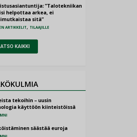
istusasiantuntija: ”Talotekniikan
isi helpottaa arkea, ei
imutkaistaa sitä”
,
EN ARTIKKELIT
TILAAJILLE
KATSO KAIKKI
KÖKULMIA
ista tekoihin – uusin
ologia käyttöön kiinteistöissä
MNI
öistäminen säästää euroja
MNI