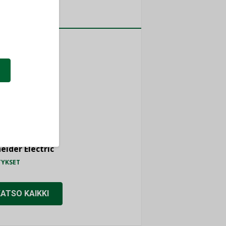
a
MITYKSET
ti
TYKSET
ir
TYKSET
nlund Oy
TYKSET
eider Electric
TYKSET
KATSO KAIKKI