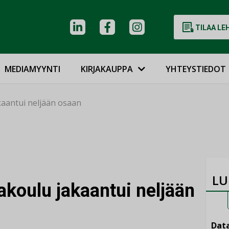
TILAA LE
MEDIAMYYNTI
KIRJAKAUPPA
YHTEYSTIEDOT
kaantui neljään osaan
LU
akoulu jakaantui neljään
Data