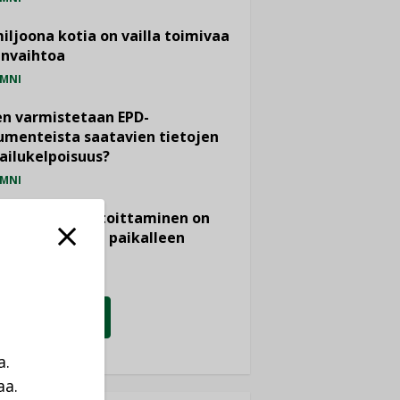
miljoona kotia on vailla toimivaa
anvaihtoa
MNI
n varmistetaan EPD-
menteista saatavien tietojen
ailukelpoisuus?
MNI
- ja viemärimitoittaminen on
htänyt ajassa paikalleen
PIDE
KATSO KAIKKI
a.
aa.