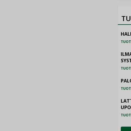
TU
HAL
TUOT
ILM
SYS
TUOT
PAL
TUOT
LAT
UP
TUOT