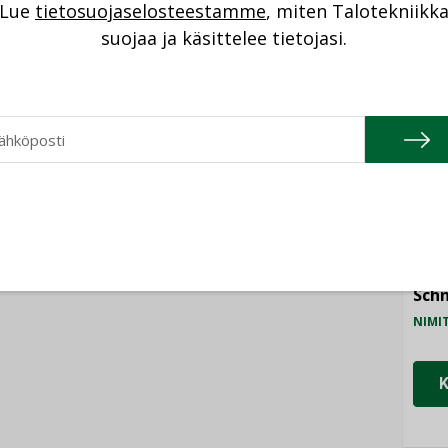
Lue
tietosuojaselosteestamme
, miten Talotekniikk
taloyhtiöissä
n”
NI
suojaa ja käsittelee tietojasi.
Cons
NIMI
Refa
NIMI
Gra
NIMI
Schn
NIMI