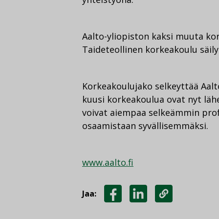
Aalto-yliopiston kaksi muuta k
Taideteollinen korkeakoulu säily
Korkeakoulujako selkeyttää Aalto
kuusi korkeakoulua ovat nyt lä
voivat aiempaa selkeämmin profi
osaamistaan syvällisemmäksi.
www.aalto.fi
Jaa:
JAA
JAA
KOPIOI