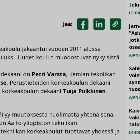
tekn
LEHD
Jaa:
Jarn
JAA
JAA
KOPIOI
”As
jotk
FACEBOOKISSA
LINKEDINISSÄ
LINKKI
osaa
keakoulu jakaantui vuoden 2011 alussa
AJAN
ouluksi. Uudet koulut muodostuvat nykyisistä
Säh
n dekaani on
Petri Varsta
, Kemian tekniikan
voim
use
, Perustieteiden korkeakoulun dekaani
synt
tuo
n korkeakoulun dekaani
Tuija Pulkkinen
.
AJAN
Kai
säilyy muutoksesta huolimatta yhtenäisenä.
vak
in Aalto-yliopiston tekniikan
talo
 tekniikan korkeakoulut tuottavat yhdessä ja
LEHD