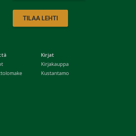
TILAA LEHTI
ttä
Kirjat
ot
Kirjakauppa
ttolomake
Kustantamo