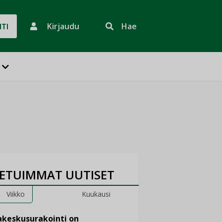
Kirjaudu
Hae
HTI
ETUIMMAT UUTISET
Viikko
Kuukausi
keskusurakointi on