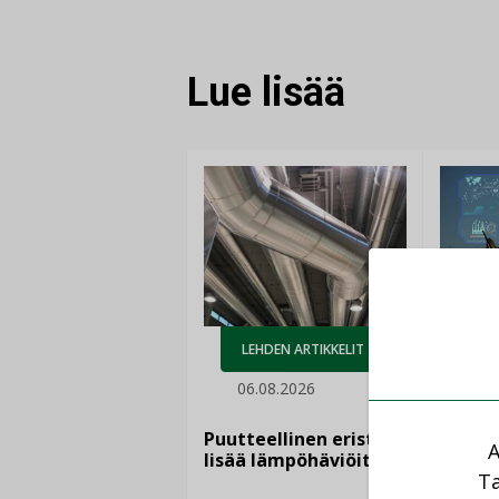
FACEBOOKISSA
LINKEDINISSÄ
LINKKI
Lue lisää
AJ
LEHDEN ARTIKKELIT
05.
06.08.2026
Sähkö
kasvaa
Puutteellinen eristys
A
”Tulev
lisää lämpöhäviöitä
syntyv
Ta
teknol