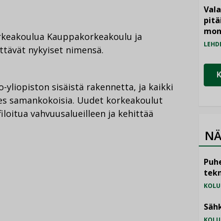
Vala
pitä
mon
orkeakoulua Kauppakorkeakoulu ja
LEHD
ttävät nykyiset nimensä.
-yliopiston sisäistä rakennetta, ja kaikki
hes samankokoisia. Uudet korkeakoulut
loitua vahvuusalueilleen ja kehittää
NÄ
Puhe
tekn
KOLU
Sähk
KOLU