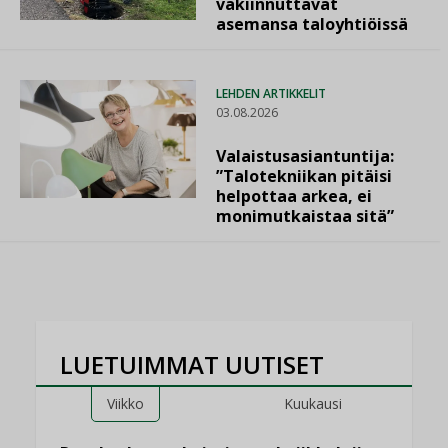
vakiinnuttavat
asemansa taloyhtiöissä
LEHDEN ARTIKKELIT
03.08.2026
Valaistusasiantuntija:
”Talotekniikan pitäisi
helpottaa arkea, ei
monimutkaistaa sitä”
LUETUIMMAT UUTISET
Viikko
Kuukausi