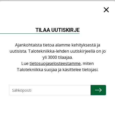
KATSO KAIKKI
TILAA UUTISKIRJE
NÄKÖKULMIA
Ajankohtaista tietoa alamme kehityksestä ja
uutisista. Talotekniikka-lehden uutiskirjeellä on jo
Puheista tekoihin – uusin teknologia
yli 3000 tilaajaa.
käyttöön kiinteistöissä
Lue
tietosuojaselosteestamme
, miten
KOLUMNI
Talotekniikka suojaa ja käsittelee tietojasi.
Sähköistäminen säästää euroja
KOLUMNI
Yli miljoona kotia on vailla toimivaa
ilmanvaihtoa
KOLUMNI