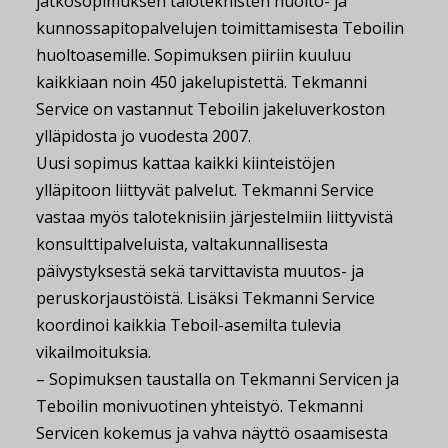
jatkosopimuksen taloteknisten huolto- ja
kunnossapitopalvelujen toimittamisesta Teboilin
huoltoasemille. Sopimuksen piiriin kuuluu
kaikkiaan noin 450 jakelupistettä. Tekmanni
Service on vastannut Teboilin jakeluverkoston
ylläpidosta jo vuodesta 2007.
Uusi sopimus kattaa kaikki kiinteistöjen
ylläpitoon liittyvät palvelut. Tekmanni Service
vastaa myös taloteknisiin järjestelmiin liittyvistä
konsulttipalveluista, valtakunnallisesta
päivystyksestä sekä tarvittavista muutos- ja
peruskorjaustöistä. Lisäksi Tekmanni Service
koordinoi kaikkia Teboil-asemilta tulevia
vikailmoituksia.
– Sopimuksen taustalla on Tekmanni Servicen ja
Teboilin monivuotinen yhteistyö. Tekmanni
Servicen kokemus ja vahva näyttö osaamisesta