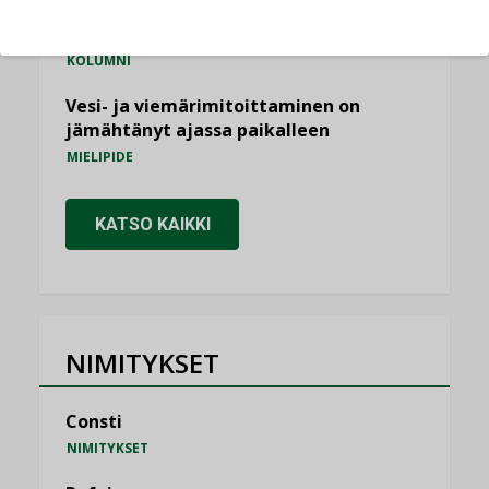
Miten varmistetaan EPD-dokumenteista
saatavien tietojen vertailukelpoisuus?
KOLUMNI
Vesi- ja viemärimitoittaminen on
jämähtänyt ajassa paikalleen
MIELIPIDE
KATSO KAIKKI
NIMITYKSET
Consti
NIMITYKSET