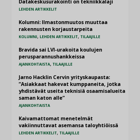
Datakeskusurakointi on tekniikkalaji
LEHDEN ARTIKKELIT
Kolumni: Ilmastonmuutos muuttaa
rakennusten korjaustarpeita
,
,
KOLUMNI
LEHDEN ARTIKKELIT
TILAAJILLE
Bravida sai LVI-urakoita koulujen
perusparannushankkeissa
,
AJANKOHTAISTA
TILAAJILLE
Jarno Hacklin Cervin yrityskaupasta:
”Asiakkaat hakevat kumppaneita, jotka
yhdistävät useita teknisiä osaamisalueita
saman katon alle”
AJANKOHTAISTA
Kaivamattomat menetelmät
vakiinnuttavat asemansa taloyhtiöissä
,
LEHDEN ARTIKKELIT
TILAAJILLE