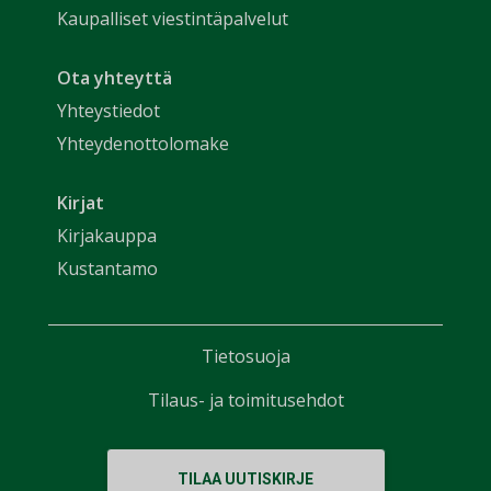
Kaupalliset viestintäpalvelut
Ota yhteyttä
Yhteystiedot
Yhteydenottolomake
Kirjat
Kirjakauppa
Kustantamo
Tietosuoja
Tilaus- ja toimitusehdot
TILAA UUTISKIRJE