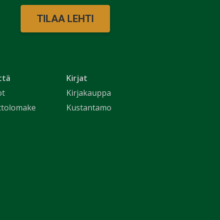
TILAA LEHTI
ttä
Kirjat
ot
Kirjakauppa
ttolomake
Kustantamo