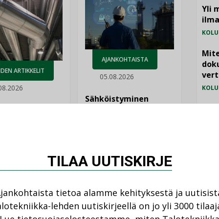
Yli 
ilm
KOLU
Mite
AJANKOHTAISTA
doku
DEN ARTIKKELIT
vert
05.08.2026
08.2026
KOLU
Sähköistyminen
kasvaa voimakkaasti:
Vesi
ellinen eristys
”Tulevat kilpailuedut
lämpöhäviöitä
jämä
syntyvät, kun erilliset
MIELI
teknologiat tuodaan
yhteen”
TILAA UUTISKIRJE
jankohtaista tietoa alamme kehityksestä ja uutisist
lotekniikka-lehden uutiskirjeellä on jo yli 3000 tilaaj