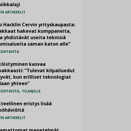
iikkalaji
EN ARTIKKELIT
o Hacklin Cervin yrityskaupasta:
iakkaat hakevat kumppaneita,
a yhdistävät useita teknisiä
misalueita saman katon alle”
KOHTAISTA
köistyminen kasvaa
akkaasti: ”Tulevat kilpailuedut
yvät, kun erilliset teknologiat
daan yhteen”
,
KOHTAISTA
TILAAJILLE
teellinen eristys lisää
pöhäviöitä
EN ARTIKKELIT
vamattomat menetelmät