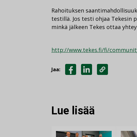
Rahoituksen saantimahdollisuuksi
testillä. Jos testi ohjaa Tekesin
minkä jälkeen Tekes ottaa yhteytt
http://www.tekes.fi/fi/communi
Jaa:
JAA
JAA
KOPIOI
FACEBOOKISSA
LINKEDINISSÄ
LINKKI
Lue lisää