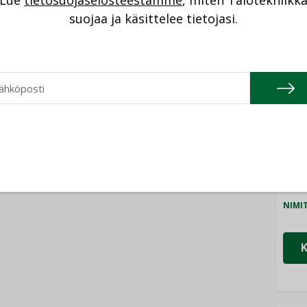
Lue
tietosuojaselosteestamme
, miten Talotekniikk
NI
suojaa ja käsittelee tietojasi.
Cons
NIMI
Refa
NIMI
Gra
NIMI
Schn
NIMI