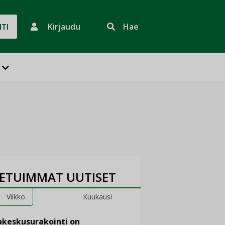
Kirjaudu
Hae
HTI
ETUIMMAT UUTISET
Viikko
Kuukausi
keskusurakointi on