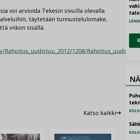
vak
a voi arvioida Tekesin sivuilla olevalla
talo
 palveluihin, täytetään tunnustelulomake,
LEHD
ä viikon sisällä.
ty/Rahoitus_uudistuu_2012/1208/Rahoitus_uudistuu
NÄ
Puhe
tekn
KOLU
Katso kaikki
Sähk
KOLU