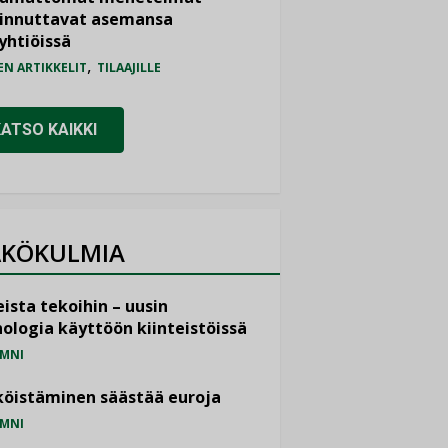
iinnuttavat asemansa
yhtiöissä
,
EN ARTIKKELIT
TILAAJILLE
KATSO KAIKKI
_2012/2650
KÖKULMIA
ista tekoihin – uusin
ologia käyttöön kiinteistöissä
MNI
öistäminen säästää euroja
MNI