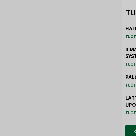
TU
HAL
TUOT
ILM
SYS
TUOT
PAL
TUOT
LAT
UP
TUOT