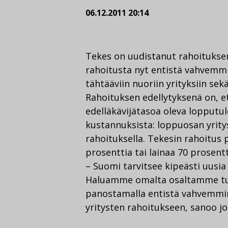
06.12.2011 20:14
Tekes on uudistanut rahoitukse
rahoitusta nyt entistä vahvemmi
tähtääviin nuoriin yrityksiin sek
Rahoituksen edellytyksenä on, et
edelläkävijätasoa oleva lopputul
kustannuksista: loppuosan yritys
rahoituksella. Tekesin rahoitus p
prosenttia tai lainaa 70 prosent
– Suomi tarvitsee kipeästi uusia
Haluamme omalta osaltamme tur
panostamalla entistä vahvemmin
yritysten rahoitukseen, sanoo j