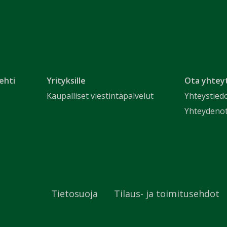
ehti
Yrityksille
Ota yhtey
Kaupalliset viestintäpalvelut
Yhteystied
Yhteydeno
Tietosuoja
Tilaus- ja toimitusehdot