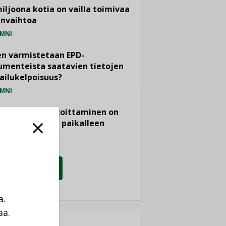
miljoona kotia on vailla toimivaa
anvaihtoa
MNI
n varmistetaan EPD-
menteista saatavien tietojen
ailukelpoisuus?
MNI
- ja viemärimitoittaminen on
htänyt ajassa paikalleen
PIDE
KATSO KAIKKI
a.
aa.