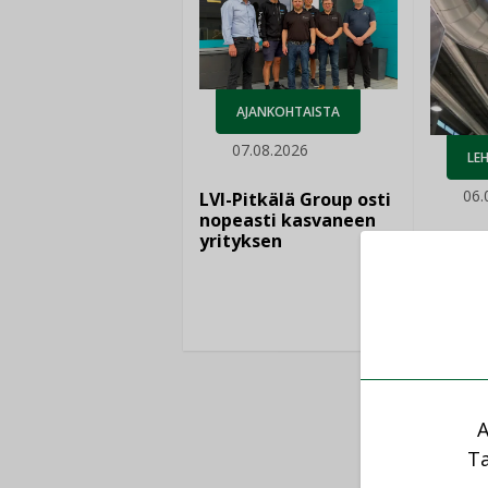
AJANKOHTAISTA
07.08.2026
LEH
06.
LVI-Pitkälä Group osti
nopeasti kasvaneen
yrityksen
Puutte
lisää 
A
Ta