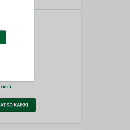
a
MITYKSET
ti
TYKSET
ir
TYKSET
nlund Oy
TYKSET
eider Electric
TYKSET
KATSO KAIKKI