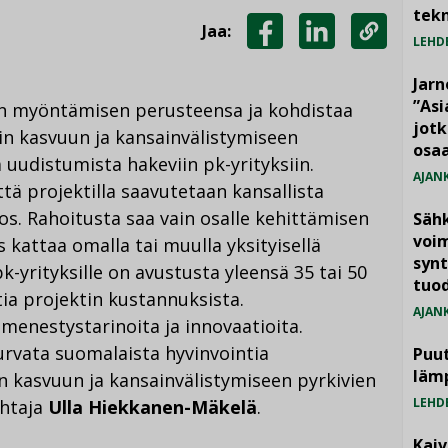
tekn
Jaa:
LEHD
JAA
JAA
KOPIOI
FACEBOOKISSA
LINKEDINISSÄ
LINKKI
Jarn
”As
n myöntämisen perusteensa ja kohdistaa
jotk
n kasvuun ja kansainvälistymiseen
osaa
ä uudistumista hakeviin pk-yrityksiin.
AJAN
tä projektilla saavutetaan kansallista
os. Rahoitusta saa vain osalle kehittämisen
Säh
voim
 kattaa omalla tai muulla yksityisellä
synt
k-yrityksille on avustusta yleensä 35 tai 50
tuo
tia projektin kustannuksista.
AJAN
 menestystarinoita ja innovaatioita.
vata suomalaista hyvinvointia
Puut
läm
 kasvuun ja kansainvälistymiseen pyrkivien
LEHD
ohtaja
Ulla Hiekkanen-Mäkelä
.
Kai