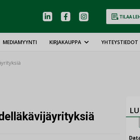
TILAA LE
MEDIAMYYNTI
KIRJAKAUPPA
YHTEYSTIEDOT
yrityksiä
LU
delläkävijäyrityksiä
Data