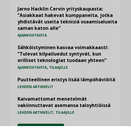
Jarno Hacklin Cervin yrityskaupasta:
”Asiakkaat hakevat kumppaneita, jotka
yhdistävät useita teknisiä osaamisalueita
saman katon alle”
AJANKOHTAISTA
Sähköistyminen kasvaa voimakkaasti:
”Tulevat kilpailuedut syntyvät, kun
erilliset teknologiat tuodaan yhteen”
,
AJANKOHTAISTA
TILAAJILLE
Puutteellinen eristys lisää lämpöhäviöitä
LEHDEN ARTIKKELIT
Kaivamattomat menetelmät
vakiinnuttavat asemansa taloyhtiöissä
,
LEHDEN ARTIKKELIT
TILAAJILLE
KATSO KAIKKI