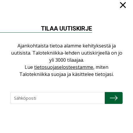
TILAA UUTISKIRJE
NÄKÖKULMIA
Ajankohtaista tietoa alamme kehityksestä ja
Puheista tekoihin – uusin teknologia
uutisista. Talotekniikka-lehden uutiskirjeellä on jo
käyttöön kiinteistöissä
yli 3000 tilaajaa.
KOLUMNI
Lue
tietosuojaselosteestamme
, miten
Talotekniikka suojaa ja käsittelee tietojasi.
Sähköistäminen säästää euroja
KOLUMNI
Yli miljoona kotia on vailla toimivaa
ilmanvaihtoa
KOLUMNI
Miten varmistetaan EPD-dokumenteista
saatavien tietojen vertailukelpoisuus?