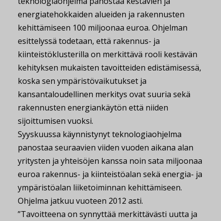
teknologiaohjelma panostaa kestävien ja
energiatehokkaiden alueiden ja rakennusten
kehittämiseen 100 miljoonaa euroa. Ohjelman
esittelyssä todetaan, että rakennus- ja
kiinteistöklusterilla on merkittävä rooli kestävän
kehityksen mukaisten tavoitteiden edistämisessä,
koska sen ympäristövaikutukset ja
kansantaloudellinen merkitys ovat suuria sekä
rakennusten energiankäytön että niiden
sijoittumisen vuoksi.
Syyskuussa käynnistynyt teknologiaohjelma
panostaa seuraavien viiden vuoden aikana alan
yritysten ja yhteisöjen kanssa noin sata miljoonaa
euroa rakennus- ja kiinteistöalan sekä energia- ja
ympäristöalan liiketoiminnan kehittämiseen.
Ohjelma jatkuu vuoteen 2012 asti.
”Tavoitteena on synnyttää merkittävästi uutta ja