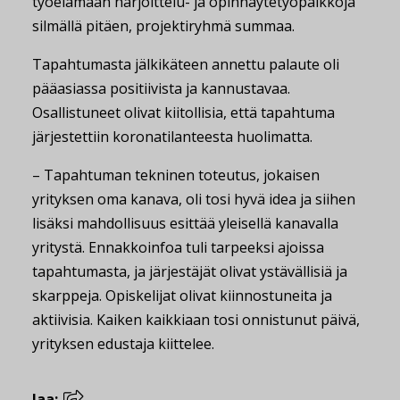
työelämään harjoittelu- ja opinnäytetyöpaikkoja
silmällä pitäen, projektiryhmä summaa.
Tapahtumasta jälkikäteen annettu palaute oli
pääasiassa positiivista ja kannustavaa.
Osallistuneet olivat kiitollisia, että tapahtuma
järjestettiin koronatilanteesta huolimatta.
– Tapahtuman tekninen toteutus, jokaisen
yrityksen oma kanava, oli tosi hyvä idea ja siihen
lisäksi mahdollisuus esittää yleisellä kanavalla
yritystä. Ennakkoinfoa tuli tarpeeksi ajoissa
tapahtumasta, ja järjestäjät olivat ystävällisiä ja
skarppeja. Opiskelijat olivat kiinnostuneita ja
aktiivisia. Kaiken kaikkiaan tosi onnistunut päivä,
yrityksen edustaja kiittelee.
Jaa: