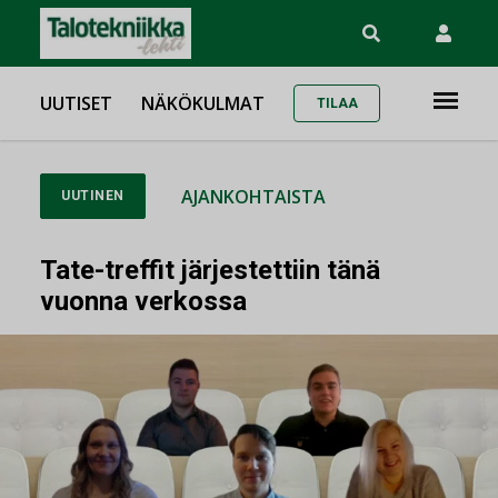
UUTISET
NÄKÖKULMAT
TILAA
AJANKOHTAISTA
UUTINEN
Tate-treffit järjestettiin tänä
vuonna verkossa