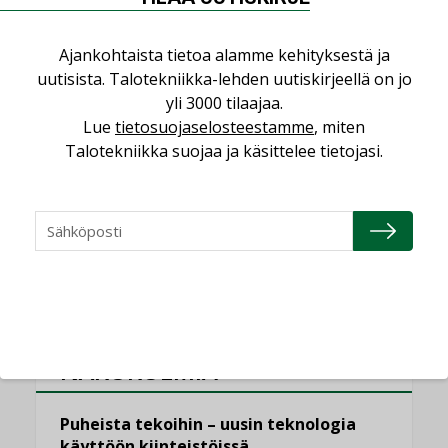
erilliset teknologiat tuodaan yhteen”
,
AJANKOHTAISTA
TILAAJILLE
Ajankohtaista tietoa alamme kehityksestä ja
Kaivamattomat menetelmät
uutisista. Talotekniikka-lehden uutiskirjeellä on jo
vakiinnuttavat asemansa taloyhtiöissä
yli 3000 tilaajaa.
,
LEHDEN ARTIKKELIT
TILAAJILLE
Lue
tietosuojaselosteestamme
, miten
Talotekniikka suojaa ja käsittelee tietojasi.
Puutteellinen eristys lisää lämpöhäviöitä
LEHDEN ARTIKKELIT
KATSO KAIKKI
NÄKÖKULMIA
Puheista tekoihin – uusin teknologia
käyttöön kiinteistöissä