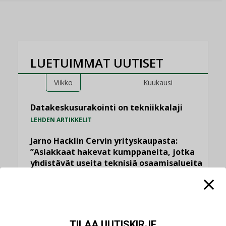
LUETUIMMAT UUTISET
Viikko
Kuukausi
Datakeskusurakointi on tekniikkalaji
LEHDEN ARTIKKELIT
Jarno Hacklin Cervin yrityskaupasta:
”Asiakkaat hakevat kumppaneita, jotka
yhdistävät useita teknisiä osaamisalueita
saman katon alle”
AJANKOHTAISTA
Sähköistyminen kasvaa voimakkaasti:
”Tulevat kilpailuedut syntyvät, kun
TILAA UUTISKIRJE