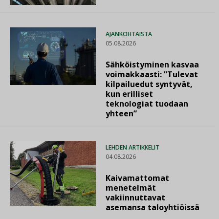
AJANKOHTAISTA
05.08.2026
Sähköistyminen kasvaa
voimakkaasti: ”Tulevat
kilpailuedut syntyvät,
kun erilliset
teknologiat tuodaan
yhteen”
LEHDEN ARTIKKELIT
04.08.2026
Kaivamattomat
menetelmät
vakiinnuttavat
asemansa taloyhtiöissä