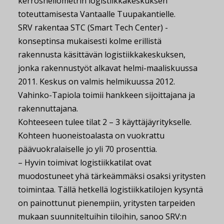
kerrosneliömetrin logistiikkakeskuksen
toteuttamisesta Vantaalle Tuupakantielle.
SRV rakentaa STC (Smart Tech Center) -
konseptinsa mukaisesti kolme erillistä
rakennusta käsittävän logistiikkakeskuksen,
jonka rakennustyöt alkavat helmi-maaliskuussa
2011. Keskus on valmis helmikuussa 2012.
Vahinko-Tapiola toimii hankkeen sijoittajana ja
rakennuttajana.
Kohteeseen tulee tilat 2 – 3 käyttäjäyritykselle.
Kohteen huoneistoalasta on vuokrattu
päävuokralaiselle jo yli 70 prosenttia.
– Hyvin toimivat logistiikkatilat ovat
muodostuneet yhä tärkeämmäksi osaksi yritysten
toimintaa. Tällä hetkellä logistiikkatilojen kysyntä
on painottunut pienempiin, yritysten tarpeiden
mukaan suunniteltuihin tiloihin, sanoo SRV:n