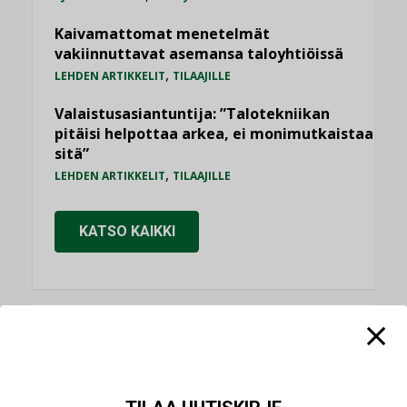
Kaivamattomat menetelmät
vakiinnuttavat asemansa taloyhtiöissä
,
LEHDEN ARTIKKELIT
TILAAJILLE
Valaistusasiantuntija: ”Talotekniikan
pitäisi helpottaa arkea, ei monimutkaistaa
sitä”
,
LEHDEN ARTIKKELIT
TILAAJILLE
KATSO KAIKKI
NÄKÖKULMIA
Puheista tekoihin – uusin teknologia