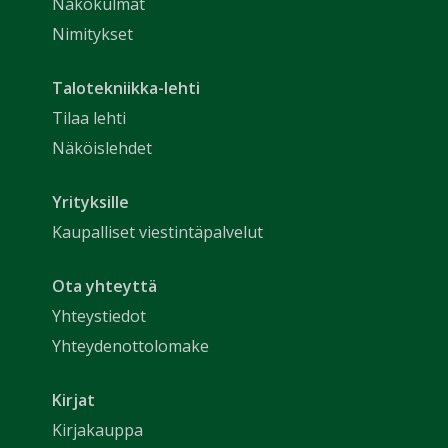
Näkökulmat
Nimitykset
Talotekniikka-lehti
Tilaa lehti
Näköislehdet
Yrityksille
Kaupalliset viestintäpalvelut
Ota yhteyttä
Yhteystiedot
Yhteydenottolomake
Kirjat
Kirjakauppa