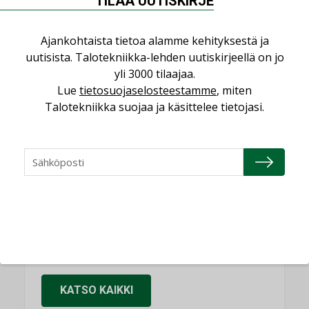
TILAA UUTISKIRJE
käyttöön kiinteistöissä
KOLUMNI
Ajankohtaista tietoa alamme kehityksestä ja
Sähköistäminen säästää euroja
uutisista. Talotekniikka-lehden uutiskirjeellä on jo
KOLUMNI
yli 3000 tilaajaa.
Lue
tietosuojaselosteestamme
, miten
Yli miljoona kotia on vailla toimivaa
Talotekniikka suojaa ja käsittelee tietojasi.
ilmanvaihtoa
KOLUMNI
Miten varmistetaan EPD-dokumenteista
saatavien tietojen vertailukelpoisuus?
KOLUMNI
Vesi- ja viemärimitoittaminen on
jämähtänyt ajassa paikalleen
MIELIPIDE
KATSO KAIKKI