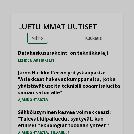
LUETUIMMAT UUTISET
Viikko
Kuukausi
Datakeskusurakointi on tekniikkalaji
LEHDEN ARTIKKELIT
Jarno Hacklin Cervin yrityskaupasta:
”Asiakkaat hakevat kumppaneita, jotka
yhdistävät useita teknisiä osaamisalueita
saman katon alle”
AJANKOHTAISTA
Sähköistyminen kasvaa voimakkaasti:
”Tulevat kilpailuedut syntyvät, kun
erilliset teknologiat tuodaan yhteen”
,
AJANKOHTAISTA
TILAAJILLE