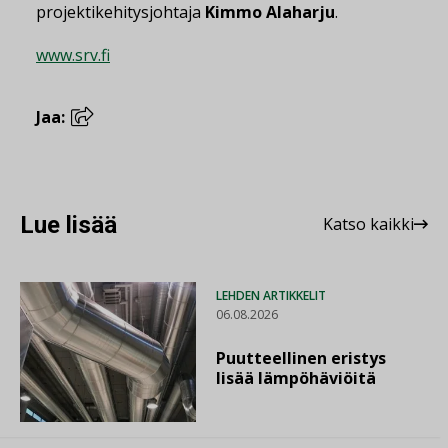
projektikehitysjohtaja
Kimmo Alaharju
.
www.srv.fi
Jaa:
Lue lisää
Katso kaikki
LEHDEN ARTIKKELIT
06.08.2026
Puutteellinen eristys
lisää lämpöhäviöitä