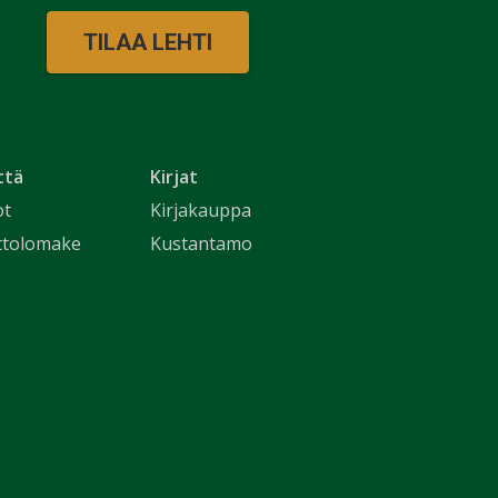
TILAA LEHTI
ttä
Kirjat
ot
Kirjakauppa
ttolomake
Kustantamo