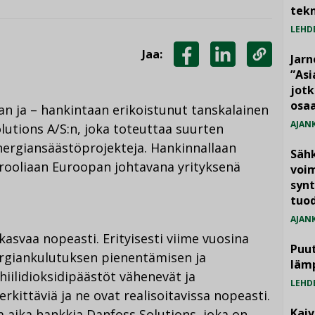
tekn
LEHD
Jaa:
Jarn
JAA
JAA
KOPIOI
”As
jotk
FACEBOOKISSA
LINKEDINISSÄ
LINKKI
osaa
an ja – hankintaan erikoistunut tanskalainen
AJAN
lutions A/S:n, joka toteuttaa suurten
 energiansäästöprojekteja. Hankinnallaan
Säh
rooliaan Euroopan johtavana yrityksenä
voim
synt
tuo
AJAN
asvaa nopeasti. Erityisesti viime vuosina
Puut
rgiankulutuksen pienentämisen ja
läm
iilidioksidipäästöt vähenevät ja
LEHD
rkittäviä ja ne ovat realisoitavissa nopeasti.
Kai
a aika hankkia Danfoss Solutions, joka on