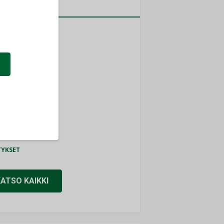
a
MITYKSET
ti
TYKSET
ir
TYKSET
nlund Oy
TYKSET
eider Electric
TYKSET
KATSO KAIKKI