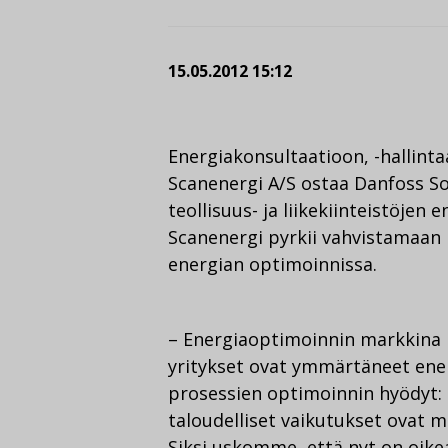
15.05.2012 15:12
Energiakonsultaatioon, -hallinta
Scanenergi A/S ostaa Danfoss So
teollisuus- ja liikekiinteistöjen
Scanenergi pyrkii vahvistamaan 
energian optimoinnissa.
– Energiaoptimoinnin markkina k
yritykset ovat ymmärtäneet ene
prosessien optimoinnin hyödyt: h
taloudelliset vaikutukset ovat me
Siksi uskomme, että nyt on oike