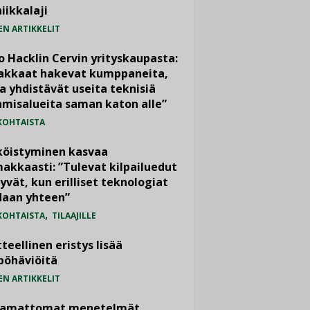
iikkalaji
EN ARTIKKELIT
o Hacklin Cervin yrityskaupasta:
iakkaat hakevat kumppaneita,
a yhdistävät useita teknisiä
misalueita saman katon alle”
KOHTAISTA
köistyminen kasvaa
akkaasti: ”Tulevat kilpailuedut
yvät, kun erilliset teknologiat
daan yhteen”
,
KOHTAISTA
TILAAJILLE
teellinen eristys lisää
pöhäviöitä
EN ARTIKKELIT
vamattomat menetelmät