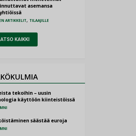
iinnuttavat asemansa
yhtiöissä
,
EN ARTIKKELIT
TILAAJILLE
KATSO KAIKKI
KÖKULMIA
ista tekoihin – uusin
ologia käyttöön kiinteistöissä
MNI
öistäminen säästää euroja
MNI