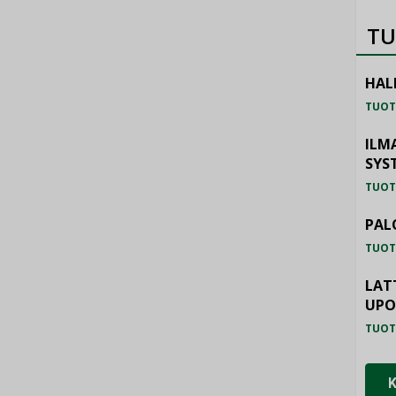
TU
HAL
TUOT
ILM
SYS
TUOT
PAL
TUOT
LAT
UP
TUOT