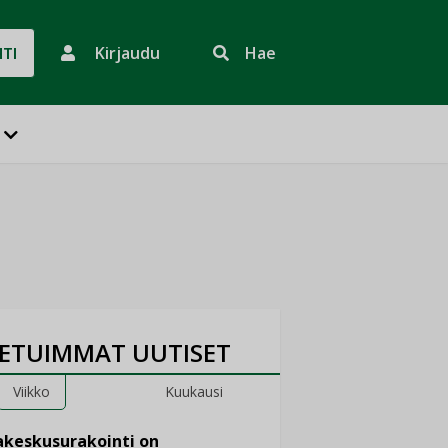
Kirjaudu
Hae
HTI
ETUIMMAT UUTISET
Viikko
Kuukausi
keskusurakointi on