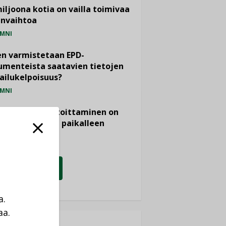
miljoona kotia on vailla toimivaa
anvaihtoa
MNI
n varmistetaan EPD-
menteista saatavien tietojen
ailukelpoisuus?
MNI
- ja viemärimitoittaminen on
htänyt ajassa paikalleen
PIDE
KATSO KAIKKI
a.
aa.