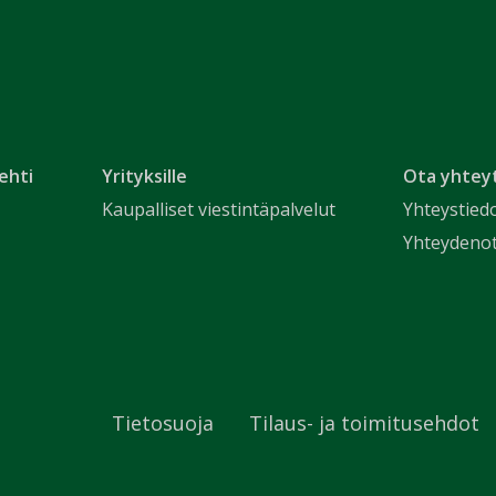
ehti
Yrityksille
Ota yhtey
Kaupalliset viestintäpalvelut
Yhteystied
Yhteydeno
Tietosuoja
Tilaus- ja toimitusehdot