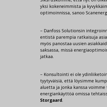
yksi kokeneimmista ja kyvykkäim
optimoinnissa, sanoo Scanenergi
– Danfoss Solutionsin integroin
entistä parempia ratkaisuja as
myös panostaa uusien asiakkaid
saksassa, missä energiaoptimoin
jatkaa.
– Konsultointi ei ole ydinliiket
tyytyväisiä, että löysimme kumpp
aluetta ja jonka kanssa voimme
energiankäyttöä omissa tehtais
Storgaard
.