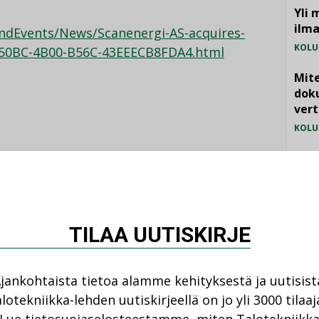
Yli 
ilm
dEvents/News/Scanenergi-AS-acquires-
KOLU
-50BC-4B00-B56C-43EEECB8FDA4.html
Mite
doku
vert
KOLU
Vesi
jämä
Katso kaikki
MIELI
TILAA UUTISKIRJE
jankohtaista tietoa alamme kehityksestä ja uutisist
lotekniikka-lehden uutiskirjeellä on jo yli 3000 tilaaj