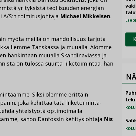
vak
mistä yrityksistä teollisuuden energian
talo
 A/S:n toimitusjohtaja
Michael Mikkelsen
.
LEHD
nin myötä meillä on mahdollisuus tarjota
iakkaillemme Tanskassa ja muualla. Aiomme
en hankintaan muualla Skandinaviassa ja
nista on tulossa suurta liiketoimintaa, hän
NÄ
Puhe
oimintaamme. Siksi olemme erittäin
tekn
anin, joka kehittää tätä liiketoiminta-
KOLU
 tehdä yhteistyötä optimoimalla
samme, sanoo Danfossin kehitysjohtaja
Nis
Sähk
KOLU