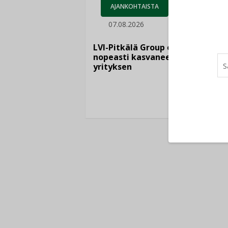
AJANKOHTAISTA
07.08.2026
LEH
06.
LVI-Pitkälä Group osti
nopeasti kasvaneen
yrityksen
Puutte
lisää 