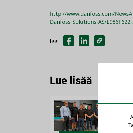
http://www.danfoss.com/NewsAn
Danfoss-Solutions-AS/E986F622
Jaa:
JAA
JAA
KOPIOI
FACEBOOKISSA
LINKEDINISSÄ
LINKKI
Lue lisää
A
Ta