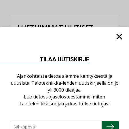
LUETUIMMAT UUTISET
Viikko
Kuukausi
Datakeskusurakointi on tekniikkalaji
TILAA UUTISKIRJE
LEHDEN ARTIKKELIT
Jarno Hacklin Cervin yrityskaupasta:
Ajankohtaista tietoa alamme kehityksestä ja
”Asiakkaat hakevat kumppaneita, jotka
uutisista. Talotekniikka-lehden uutiskirjeellä on jo
yhdistävät useita teknisiä osaamisalueita
yli 3000 tilaajaa.
saman katon alle”
Lue
tietosuojaselosteestamme
, miten
AJANKOHTAISTA
Talotekniikka suojaa ja käsittelee tietojasi.
Sähköistyminen kasvaa voimakkaasti:
”Tulevat kilpailuedut syntyvät, kun
erilliset teknologiat tuodaan yhteen”