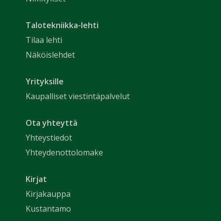
Talotekniikka-lehti
Tilaa lehti
Näköislehdet
Yrityksille
Kaupalliset viestintäpalvelut
Ota yhteyttä
Yhteystiedot
Yhteydenottolomake
Kirjat
Kirjakauppa
Kustantamo