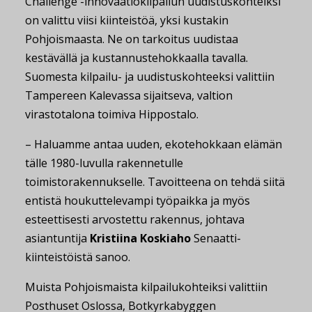
Challenge -innovaatiokilpailun uudistuskohteiksi
on valittu viisi kiinteistöä, yksi kustakin
Pohjoismaasta.
Ne on tarkoitus uudistaa
kestävällä ja kustannustehokkaalla tavalla.
Suomesta kilpailu- ja uudistuskohteeksi valittiin
Tampereen Kalevassa sijaitseva, valtion
virastotalona toimiva Hippostalo.
– Haluamme antaa uuden, ekotehokkaan elämän
tälle 1980-luvulla rakennetulle
toimistorakennukselle. Tavoitteena on tehdä siitä
entistä houkuttelevampi työpaikka ja myös
esteettisesti arvostettu rakennus, johtava
asiantuntija
Kristiina Koskiaho
Senaatti-
kiinteistöistä sanoo.
Muista Pohjoismaista kilpailukohteiksi valittiin
Posthuset Oslossa, Botkyrkabyggen