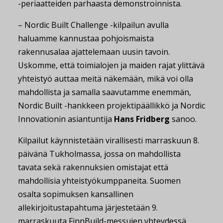
-periaatteiden parhaasta demonstroinnista.
– Nordic Built Challenge -kilpailun avulla
haluamme kannustaa pohjoismaista
rakennusalaa ajattelemaan uusin tavoin.
Uskomme, että toimialojen ja maiden rajat ylittävä
yhteistyö auttaa meitä näkemään, mikä voi olla
mahdollista ja samalla saavutamme enemmän,
Nordic Built -hankkeen projektipäällikkö ja Nordic
Innovationin asiantuntija
Hans Fridberg
sanoo.
Kilpailut käynnistetään virallisesti marraskuun 8.
päivänä Tukholmassa, jossa on mahdollista
tavata sekä rakennuksien omistajat että
mahdollisia yhteistyökumppaneita. Suomen
osalta sopimuksen kansallinen
allekirjoitustapahtuma järjestetään 9.
marraskuuta FinnBuild-messujen yhteydessä