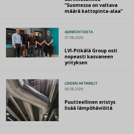
”Suomessa on valtava
määrä kattopinta-alaa”
AJANKOHTAISTA
07.08.2026
LVI-Pitkälä Group osti
nopeasti kasvaneen
yrityksen
LEHDEN ARTIKKELIT
06.08.2026
Puutteellinen eristys
lisää lämpöhäviöitä