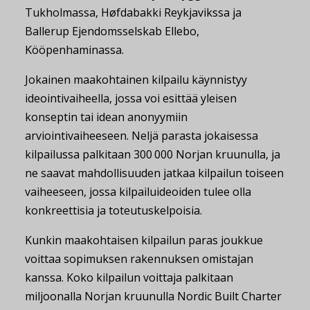
Tukholmassa, Høfdabakki Reykjavikssa ja
Ballerup Ejendomsselskab Ellebo,
Kööpenhaminassa.
Jokainen maakohtainen kilpailu käynnistyy
ideointivaiheella, jossa voi esittää yleisen
konseptin tai idean anonyymiin
arviointivaiheeseen. Neljä parasta jokaisessa
kilpailussa palkitaan 300 000 Norjan kruunulla, ja
ne saavat mahdollisuuden jatkaa kilpailun toiseen
vaiheeseen, jossa kilpailuideoiden tulee olla
konkreettisia ja toteutuskelpoisia.
Kunkin maakohtaisen kilpailun paras joukkue
voittaa sopimuksen rakennuksen omistajan
kanssa. Koko kilpailun voittaja palkitaan
miljoonalla Norjan kruunulla Nordic Built Charter