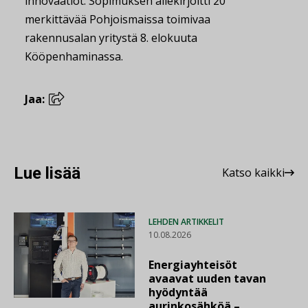
innovaatiot. Sopimuksen allekirjoitti 20
merkittävää Pohjoismaissa toimivaa
rakennusalan yritystä 8. elokuuta
Kööpenhaminassa.
Jaa:
Lue lisää
Katso kaikki
LEHDEN ARTIKKELIT
10.08.2026
Energiayhteisöt
avaavat uuden tavan
hyödyntää
aurinkosähköä –