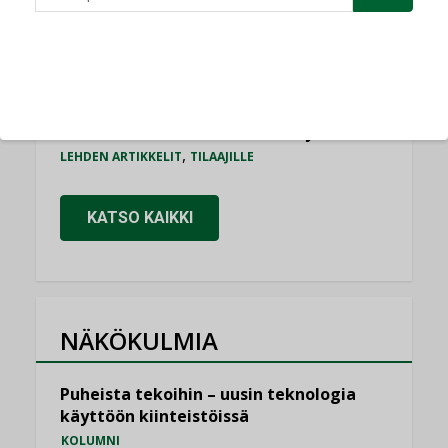
,
AJANKOHTAISTA
TILAAJILLE
Puutteellinen eristys lisää lämpöhäviöitä
LEHDEN ARTIKKELIT
Kaivamattomat menetelmät
vakiinnuttavat asemansa taloyhtiöissä
,
LEHDEN ARTIKKELIT
TILAAJILLE
KATSO KAIKKI
NÄKÖKULMIA
Puheista tekoihin – uusin teknologia
käyttöön kiinteistöissä
KOLUMNI