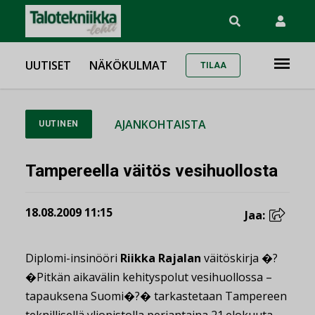
UUTISET
NÄKÖKULMAT
TILAA
AJANKOHTAISTA
UUTINEN
Tampereella väitös vesihuollosta
18.08.2009 11:15
Jaa:
Diplomi-insinööri
Riikka Rajalan
väitöskirja �?
�Pitkän aikavälin kehityspolut vesihuollossa –
tapauksena Suomi�?� tarkastetaan Tampereen