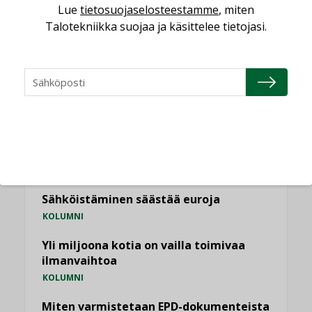
Lue
tietosuojaselosteestamme
, miten
KATSO KAIKKI
Talotekniikka suojaa ja käsittelee tietojasi.
NÄKÖKULMIA
Puheista tekoihin – uusin teknologia
käyttöön kiinteistöissä
KOLUMNI
Sähköistäminen säästää euroja
KOLUMNI
Yli miljoona kotia on vailla toimivaa
ilmanvaihtoa
KOLUMNI
Miten varmistetaan EPD-dokumenteista