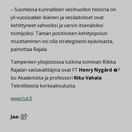
– Suomessa kunnallisen vesihuollon historia on
yli vuosisadan ikäinen ja vesilaitokset ovat
kehittyneet vahvoiksi ja varsin itsenäisiksi
toimijoiksi. Tämän positiivisen kehityspolun
muuttaminen voi olla strategisesti epäviisasta,
painottaa Rajala.
Tampereen yliopistossa tutkina toimivan Riikka
Rajalan vastaväittäjinä ovat FT
Henry Nygård
�?
bo Akademista ja professori
Riku Vahala
Teknillisestä korkeakoulusta.
www.tut.fi
Jaa: