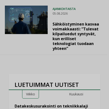
AJANKOHTAISTA
05.08.2026
Sähköistyminen kasvaa
voimakkaasti: ”Tulevat
kilpailuedut syntyvät,
kun erilliset
teknologiat tuodaan
yhteen”
LUETUIMMAT UUTISET
Viikko
Kuukausi
Datakeskusurakointi on tekniikkalaji