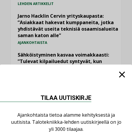
LEHDEN ARTIKKELIT
Jarno Hacklin Cervin yrityskaupasta:
”Asiakkaat hakevat kumppaneita, jotka
yhdistävät useita teknisiä osaamisalueita
saman katon alle”
AJANKOHTAISTA
Sähköistyminen kasvaa voimakkaasti:
”Tulevat kilpailuedut syntyvät, kun
erilliset teknologiat tuodaan yhteen”
,
AJANKOHTAISTA
TILAAJILLE
Puutteellinen eristys lisää lämpöhäviöitä
LEHDEN ARTIKKELIT
TILAA UUTISKIRJE
Kaivamattomat menetelmät
vakiinnuttavat asemansa taloyhtiöissä
Ajankohtaista tietoa alamme kehityksestä ja
,
LEHDEN ARTIKKELIT
TILAAJILLE
uutisista. Talotekniikka-lehden uutiskirjeellä on jo
yli 3000 tilaajaa.