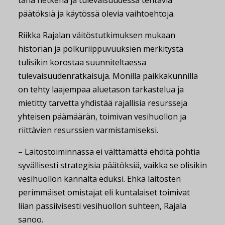
tänä hetkenä ja tulevaisuudessa tehtäviä
päätöksiä ja käytössä olevia vaihtoehtoja.
Riikka Rajalan väitöstutkimuksen mukaan
historian ja polkuriippuvuuksien merkitystä
tulisikin korostaa suunniteltaessa
tulevaisuudenratkaisuja. Monilla paikkakunnilla
on tehty laajempaa aluetason tarkastelua ja
mietitty tarvetta yhdistää rajallisia resursseja
yhteisen päämäärän, toimivan vesihuollon ja
riittävien resurssien varmistamiseksi.
– Laitostoiminnassa ei välttämättä ehditä pohtia
syvällisesti strategisia päätöksiä, vaikka se olisikin
vesihuollon kannalta eduksi. Ehkä laitosten
perimmäiset omistajat eli kuntalaiset toimivat
liian passiivisesti vesihuollon suhteen, Rajala
sanoo.