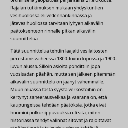
teknillisellä yliopistolla perjantaina 21.elokuuta.
Rajalan tutkimuksen mukaan yhdyskuntien
vesihuollossa eli vedenhankinnassa ja
jätevesihuollossa tarvitaan lyhyen aikavälin
päätöksenteon rinnalle pitkän aikavälin
suunnittelua.
Tätä suunnittelua tehtiin laajalti vesilaitosten
perustamisvaiheessa 1800-luvun lopussa ja 1900-
luvun alussa. Silloin asioita pohdittiin jopa
vuosisadan päähän, mutta sen jälkeen pitemmän
aikavälin suunnittelu on jäänyt vähemmälle.
Muun muassa tästä syystä verkostoihin on
kertynyt saneerausvelkaa ja vaarana on, että
kaupungeissa tehdään päätöksiä, jotka eivät
huomioi polkuriippuvuuksia eli sitä, miten
historiassa tehdyt valinnat sitovat ja rajoittavat