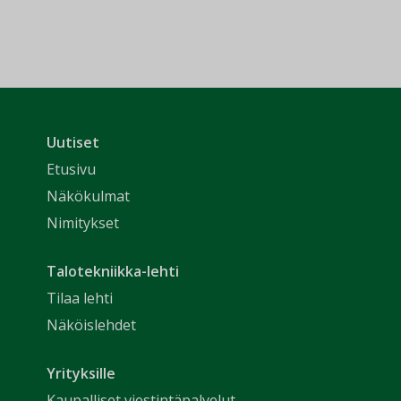
Uutiset
Etusivu
Näkökulmat
Nimitykset
Talotekniikka-lehti
Tilaa lehti
Näköislehdet
Yrityksille
Kaupalliset viestintäpalvelut