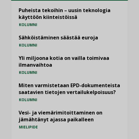
Puheista tekoihin – uusin teknologia
käyttöön kiinteistöissä
KOLUMNI
Sähköistäminen säästää euroja
KOLUMNI
Yli miljoona kotia on vailla toimivaa
ilmanvaihtoa
KOLUMNI
Miten varmistetaan EPD-dokumenteista
saatavien tietojen vertailukelpoisuus?
KOLUMNI
Vesi- ja viemärimitoittaminen on
jämähtänyt ajassa paikalleen
MIELIPIDE