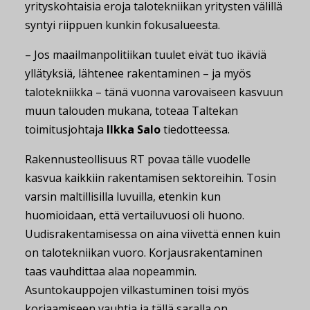
yrityskohtaisia eroja talotekniikan yritysten välillä
syntyi riippuen kunkin fokusalueesta.
– Jos maailmanpolitiikan tuulet eivät tuo ikäviä
yllätyksiä, lähtenee rakentaminen – ja myös
talotekniikka – tänä vuonna varovaiseen kasvuun
muun talouden mukana, toteaa Taltekan
toimitusjohtaja
Ilkka Salo
tiedotteessa.
Rakennusteollisuus RT povaa tälle vuodelle
kasvua kaikkiin rakentamisen sektoreihin. Tosin
varsin maltillisilla luvuilla, etenkin kun
huomioidaan, että vertailuvuosi oli huono.
Uudisrakentamisessa on aina viivettä ennen kuin
on talotekniikan vuoro. Korjausrakentaminen
taas vauhdittaa alaa nopeammin.
Asuntokauppojen vilkastuminen toisi myös
korjaamiseen vauhtia ja tällä saralla on