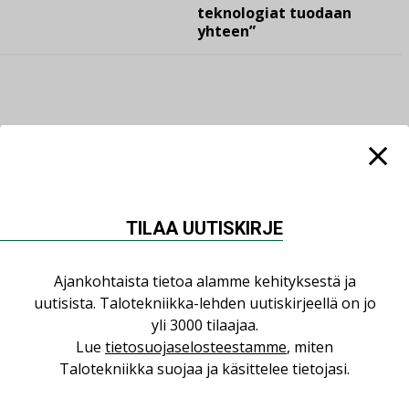
teknologiat tuodaan
yhteen”
LUETUIMMAT UUTISET
Viikko
Kuukausi
TILAA UUTISKIRJE
Datakeskusurakointi on tekniikkalaji
LEHDEN ARTIKKELIT
Ajankohtaista tietoa alamme kehityksestä ja
uutisista. Talotekniikka-lehden uutiskirjeellä on jo
Jarno Hacklin Cervin yrityskaupasta:
yli 3000 tilaajaa.
”Asiakkaat hakevat kumppaneita, jotka
Lue
tietosuojaselosteestamme
, miten
yhdistävät useita teknisiä osaamisalueita
saman katon alle”
Talotekniikka suojaa ja käsittelee tietojasi.
AJANKOHTAISTA