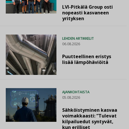
LVI-Pitkälä Group osti
nopeasti kasvaneen
yrityksen
LEHDEN ARTIKKELIT
06.08.2026
Puutteellinen eristys
lisää lämpöhäviöitä
AJANKOHTAISTA
05.08.2026
Sähköistyminen kasvaa
voimakkaasti: ”Tulevat
kilpailuedut syntyvät,
kun erilliset