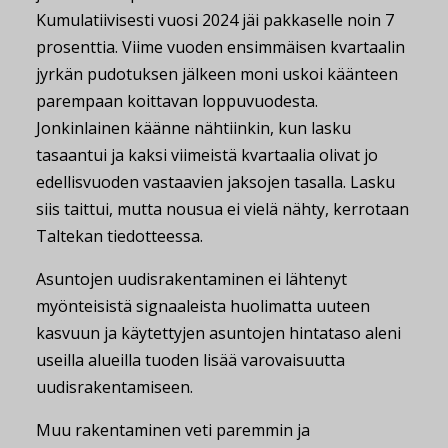
Kumulatiivisesti vuosi 2024 jäi pakkaselle noin 7
prosenttia. Viime vuoden ensimmäisen kvartaalin
jyrkän pudotuksen jälkeen moni uskoi käänteen
parempaan koittavan loppuvuodesta.
Jonkinlainen käänne nähtiinkin, kun lasku
tasaantui ja kaksi viimeistä kvartaalia olivat jo
edellisvuoden vastaavien jaksojen tasalla. Lasku
siis taittui, mutta nousua ei vielä nähty, kerrotaan
Taltekan tiedotteessa.
Asuntojen uudisrakentaminen ei lähtenyt
myönteisistä signaaleista huolimatta uuteen
kasvuun ja käytettyjen asuntojen hintataso aleni
useilla alueilla tuoden lisää varovaisuutta
uudisrakentamiseen.
Muu rakentaminen veti paremmin ja