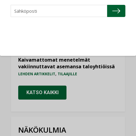
Sähköistyminen kasvaa voimakkaasti:
”Tulevat kilpailuedut syntyvät, kun
erilliset teknologiat tuodaan yhteen”
,
AJANKOHTAISTA
TILAAJILLE
Puutteellinen eristys lisää lämpöhäviöitä
LEHDEN ARTIKKELIT
Kaivamattomat menetelmät
vakiinnuttavat asemansa taloyhtiöissä
,
LEHDEN ARTIKKELIT
TILAAJILLE
KATSO KAIKKI
NÄKÖKULMIA