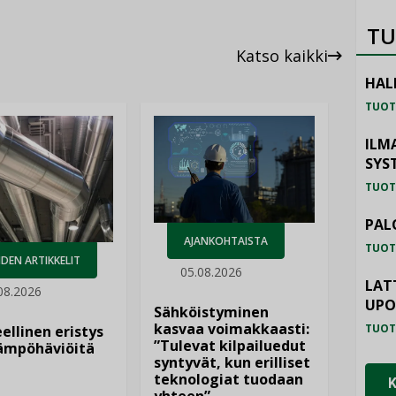
TU
Katso kaikki
HAL
TUOT
ILM
SYS
TUOT
PAL
AJANKOHTAISTA
TUOT
DEN ARTIKKELIT
05.08.2026
LAT
08.2026
UP
Sähköistyminen
kasvaa voimakkaasti:
TUOT
ellinen eristys
”Tulevat kilpailuedut
lämpöhäviöitä
syntyvät, kun erilliset
teknologiat tuodaan
yhteen”