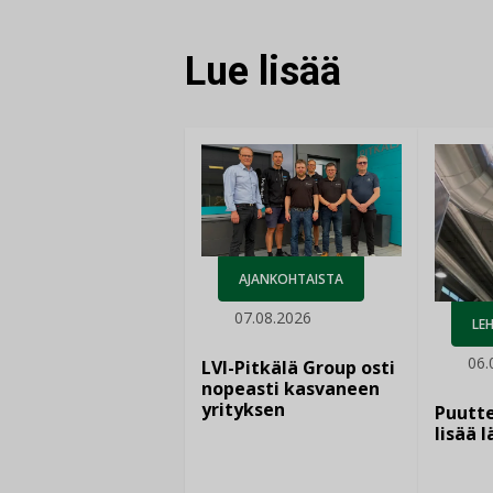
Lue lisää
AJANKOHTAISTA
07.08.2026
LEH
06.
LVI-Pitkälä Group osti
nopeasti kasvaneen
yrityksen
Puutte
lisää 