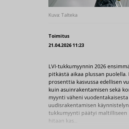
Kuva: Talteka
Toimitus
21.04.2026 11:23
LVI-tukkumyynnin 2026 ensimmäi
pitkästä aikaa plussan puolella.
prosenttia kasvussa edellisen 
kuin asuinrakentamisen sekä ko
myynti väheni vuodentakaisesta k
uudisrakentamisen käynnistelyn
tukkumyynti päätyi maltilliseen
hitaan kas...