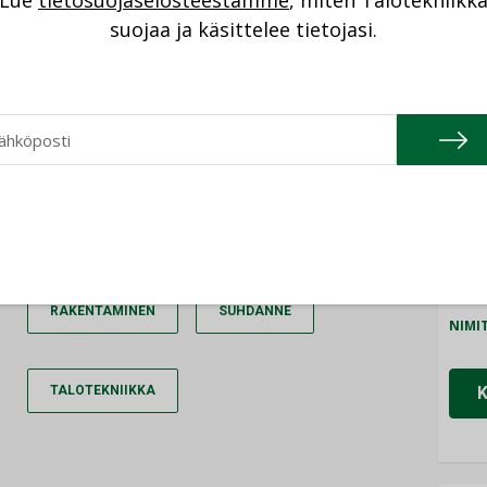
Lue
tietosuojaselosteestamme
, miten Talotekniikk
NI
suojaa ja käsittelee tietojasi.
IRJAUDU SISÄÄN
Cons
NIMI
Refa
NIMI
Gra
NIMI
Schn
RAKENTAMINEN
SUHDANNE
NIMI
TALOTEKNIIKKA