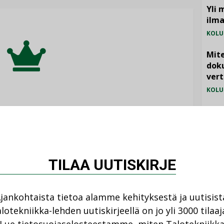
Yli 
ilm
KOLU
Mite
doku
vert
KOLU
eli on tarjolla vain
Vesi
jämä
ka-lehden tilaajille.
MIELI
TILAA UUTISKIRJE
TILAA LEHTI
jankohtaista tietoa alamme kehityksestä ja uutisist
lotekniikka-lehden uutiskirjeellä on jo yli 3000 tilaaj
tko jo tilaaja?