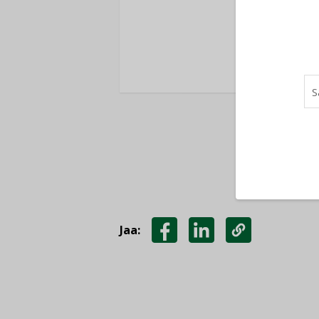
K
Jaa:
JAA
JAA
KOPIOI
FACEBOOKISSA
LINKEDINISSÄ
LINKKI