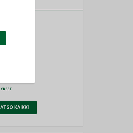
a
MITYKSET
ti
TYKSET
ir
TYKSET
nlund Oy
TYKSET
eider Electric
TYKSET
KATSO KAIKKI