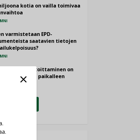
miljoona kotia on vailla toimivaa
anvaihtoa
MNI
n varmistetaan EPD-
menteista saatavien tietojen
ailukelpoisuus?
MNI
- ja viemärimitoittaminen on
htänyt ajassa paikalleen
PIDE
KATSO KAIKKI
a.
aa.