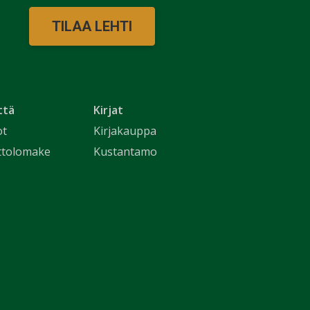
TILAA LEHTI
ttä
Kirjat
ot
Kirjakauppa
ttolomake
Kustantamo