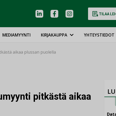
TILAA LE
MEDIAMYYNTI
KIRJAKAUPPA
YHTEYSTIEDOT
tkästä aikaa plussan puolella
LU
umyynti pitkästä aikaa
Data