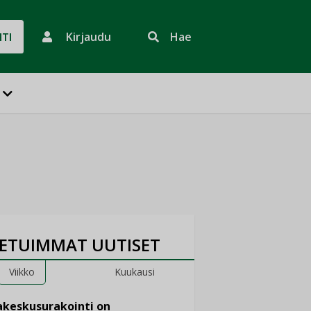
Kirjaudu
Hae
HTI
ETUIMMAT UUTISET
Viikko
Kuukausi
keskusurakointi on