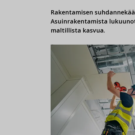
Rakentamisen suhdannekäänn
Asuinrakentamista lukuunot
maltillista kasvua.