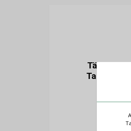
Tämä artikk
Talotekniik
A
Ta
Ole