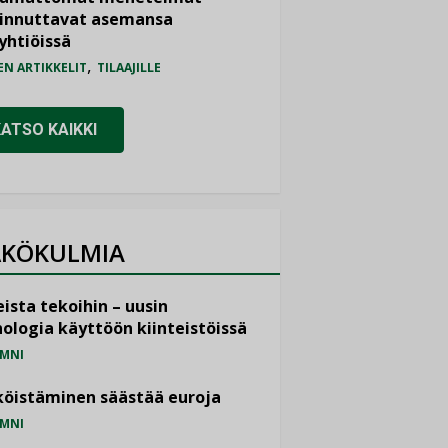
iinnuttavat asemansa
yhtiöissä
,
EN ARTIKKELIT
TILAAJILLE
KATSO KAIKKI
KÖKULMIA
ista tekoihin – uusin
ologia käyttöön kiinteistöissä
MNI
öistäminen säästää euroja
MNI