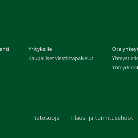
ehti
Yrityksille
Ota yhtey
Kaupalliset viestintäpalvelut
Yhteystied
Yhteydeno
Tietosuoja
Tilaus- ja toimitusehdot