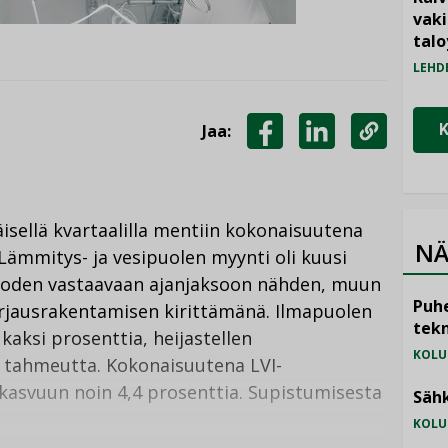
vak
talo
LEHD
Jaa:
JAA
JAA
KOPIOI
FACEBOOKISSA
LINKEDINISSÄ
LINKKI
sellä kvartaalilla mentiin kokonaisuutena
NÄ
 Lämmitys- ja vesipuolen myynti oli kuusi
vuoden vastaavaan ajanjaksoon nähden, muun
Puhe
rjausrakentamisen kirittämänä. Ilmapuolen
tekn
aksi prosenttia, heijastellen
KOLU
 tahmeutta. Kokonaisuutena LVI-
 kasvuun noin 4,4 prosenttia. Supistumisesta
Sähk
KOLU