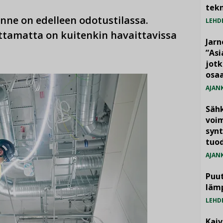
tekn
e on edelleen odotustilassa.
LEHD
tamatta on kuitenkin havaittavissa
Jarn
”As
jotk
osaa
AJAN
Säh
voim
synt
tuo
AJAN
Puut
läm
LEHD
Kai