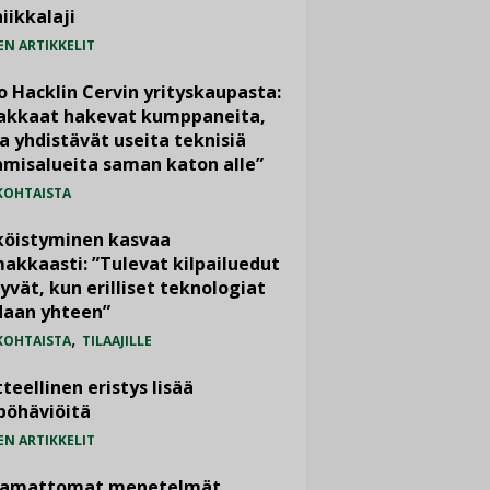
iikkalaji
EN ARTIKKELIT
o Hacklin Cervin yrityskaupasta:
iakkaat hakevat kumppaneita,
a yhdistävät useita teknisiä
misalueita saman katon alle”
KOHTAISTA
köistyminen kasvaa
akkaasti: ”Tulevat kilpailuedut
yvät, kun erilliset teknologiat
daan yhteen”
,
KOHTAISTA
TILAAJILLE
teellinen eristys lisää
pöhäviöitä
EN ARTIKKELIT
vamattomat menetelmät