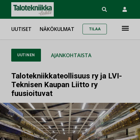
UUTISET
NÄKÖKULMAT
TILAA
AJANKOHTAISTA
UUTINEN
Talotekniikkateollisuus ry ja LVI-
Teknisen Kaupan Liitto ry
fuusioituvat