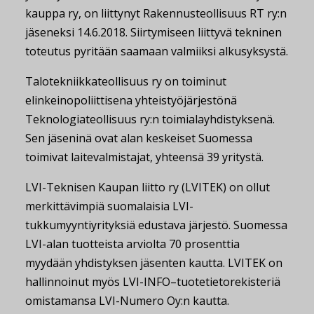
kauppa ry, on liittynyt Rakennusteollisuus RT ry:n
jäseneksi 14.6.2018. Siirtymiseen liittyvä tekninen
toteutus pyritään saamaan valmiiksi alkusyksystä.
Talotekniikkateollisuus ry on toiminut
elinkeinopoliittisena yhteistyöjärjestönä
Teknologiateollisuus ry:n toimialayhdistyksenä.
Sen jäseninä ovat alan keskeiset Suomessa
toimivat laitevalmistajat, yhteensä 39 yritystä.
LVI-Teknisen Kaupan liitto ry (LVITEK) on ollut
merkittävimpiä suomalaisia LVI-
tukkumyyntiyrityksiä edustava järjestö. Suomessa
LVI-alan tuotteista arviolta 70 prosenttia
myydään yhdistyksen jäsenten kautta. LVITEK on
hallinnoinut myös LVI-INFO–tuotetietorekisteriä
omistamansa LVI-Numero Oy:n kautta.