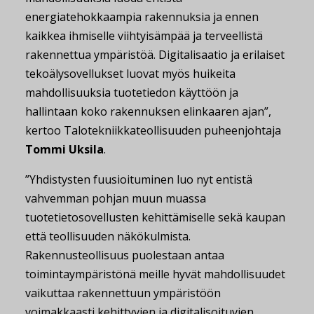
energiatehokkaampia rakennuksia ja ennen
kaikkea ihmiselle viihtyisämpää ja terveellistä
rakennettua ympäristöä. Digitalisaatio ja erilaiset
tekoälysovellukset luovat myös huikeita
mahdollisuuksia tuotetiedon käyttöön ja
hallintaan koko rakennuksen elinkaaren ajan”,
kertoo Talotekniikkateollisuuden puheenjohtaja
Tommi Uksila
.
”Yhdistysten fuusioituminen luo nyt entistä
vahvemman pohjan muun muassa
tuotetietosovellusten kehittämiselle sekä kaupan
että teollisuuden näkökulmista.
Rakennusteollisuus puolestaan antaa
toimintaympäristönä meille hyvät mahdollisuudet
vaikuttaa rakennettuun ympäristöön
voimakkaasti kehittyvien ja digitalisoituvien