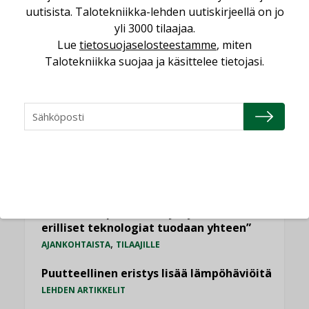
uutisista. Talotekniikka-lehden uutiskirjeellä on jo
Viikko
Kuukausi
yli 3000 tilaajaa.
Lue
tietosuojaselosteestamme
, miten
Datakeskusurakointi on tekniikkalaji
Talotekniikka suojaa ja käsittelee tietojasi.
LEHDEN ARTIKKELIT
Jarno Hacklin Cervin yrityskaupasta:
”Asiakkaat hakevat kumppaneita, jotka
yhdistävät useita teknisiä osaamisalueita
saman katon alle”
AJANKOHTAISTA
Sähköistyminen kasvaa voimakkaasti:
”Tulevat kilpailuedut syntyvät, kun
erilliset teknologiat tuodaan yhteen”
,
AJANKOHTAISTA
TILAAJILLE
Puutteellinen eristys lisää lämpöhäviöitä
LEHDEN ARTIKKELIT