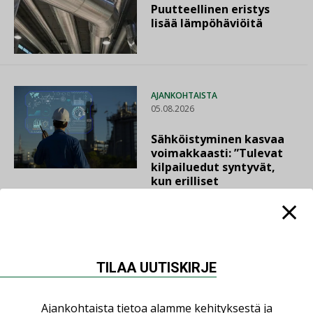
Puutteellinen eristys
lisää lämpöhäviöitä
AJANKOHTAISTA
05.08.2026
Sähköistyminen kasvaa
voimakkaasti: ”Tulevat
kilpailuedut syntyvät,
kun erilliset
teknologiat tuodaan
yhteen”
TILAA UUTISKIRJE
Ajankohtaista tietoa alamme kehityksestä ja
LUETUIMMAT UUTISET