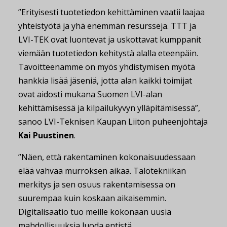
”Erityisesti tuotetiedon kehittäminen vaatii laajaa
yhteistyötä ja yhä enemmän resursseja. TTT ja
LVI-TEK ovat luontevat ja uskottavat kumppanit
viemään tuotetiedon kehitystä alalla eteenpäin.
Tavoitteenamme on myös yhdistymisen myötä
hankkia lisää jäseniä, jotta alan kaikki toimijat
ovat aidosti mukana Suomen LVI-alan
kehittämisessä ja kilpailukyvyn ylläpitämisessä”,
sanoo LVI-Teknisen Kaupan Liiton puheenjohtaja
Kai Puustinen
.
”Näen, että rakentaminen kokonaisuudessaan
elää vahvaa murroksen aikaa. Talotekniikan
merkitys ja sen osuus rakentamisessa on
suurempaa kuin koskaan aikaisemmin.
Digitalisaatio tuo meille kokonaan uusia
mahdollisuuksia luoda entistä