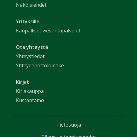
Näköislehdet
Yrityksille
Kaupalliset viestintäpalvelut
Ota yhteyttä
Yhteystiedot
Yhteydenottolomake
Kirjat
Kirjakauppa
Kustantamo
Tietosuoja
Tilaus- ja toimitusehdot