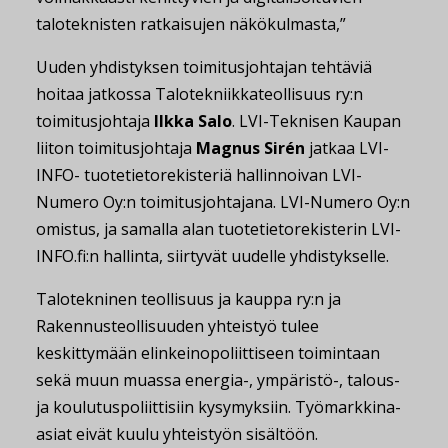
taloteknisten ratkaisujen näkökulmasta,”
Uuden yhdistyksen toimitusjohtajan tehtäviä
hoitaa jatkossa Talotekniikkateollisuus ry:n
toimitusjohtaja
Ilkka Salo
. LVI-Teknisen Kaupan
liiton toimitusjohtaja
Magnus Sirén
jatkaa LVI-
INFO- tuotetietorekisteriä hallinnoivan LVI-
Numero Oy:n toimitusjohtajana. LVI-Numero Oy:n
omistus, ja samalla alan tuotetietorekisterin LVI-
INFO.fi:n hallinta, siirtyvät uudelle yhdistykselle.
Talotekninen teollisuus ja kauppa ry:n ja
Rakennusteollisuuden yhteistyö tulee
keskittymään elinkeinopoliittiseen toimintaan
sekä muun muassa energia-, ympäristö-, talous-
ja koulutuspoliittisiin kysymyksiin. Työmarkkina-
asiat eivät kuulu yhteistyön sisältöön.