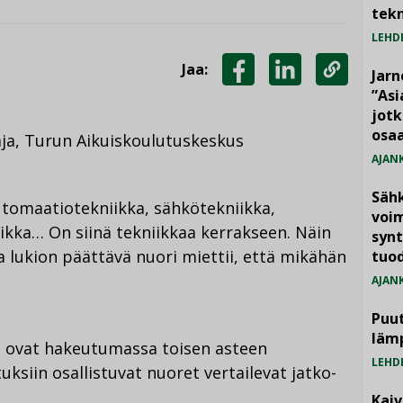
tekn
LEHD
Jaa:
Jarn
JAA
JAA
KOPIOI
”As
jotk
FACEBOOKISSA
LINKEDINISSÄ
LINKKI
osaa
aja, Turun Aikuiskoulutuskeskus
AJAN
Säh
utomaatiotekniikka, sähkötekniikka,
voim
iikka… On siinä tekniikkaa kerrakseen. Näin
synt
 lukion päättävä nuori miettii, että mikähän
tuo
AJAN
Puut
läm
 ovat hakeutumassa toisen asteen
LEHD
tuksiin osallistuvat nuoret vertailevat jatko-
Kai