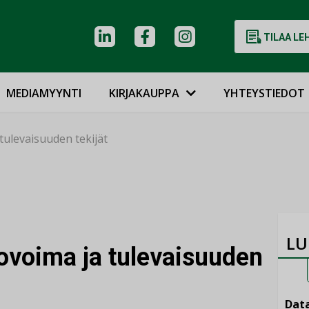
TILAA LE
MEDIAMYYNTI
KIRJAKAUPPA
YHTEYSTIEDOT
tulevaisuuden tekijät
LU
tovoima ja tulevaisuuden
Data