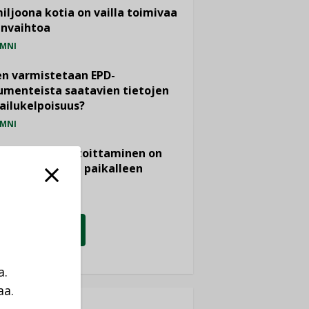
miljoona kotia on vailla toimivaa
anvaihtoa
MNI
n varmistetaan EPD-
menteista saatavien tietojen
ailukelpoisuus?
MNI
- ja viemärimitoittaminen on
htänyt ajassa paikalleen
PIDE
KATSO KAIKKI
a.
aa.