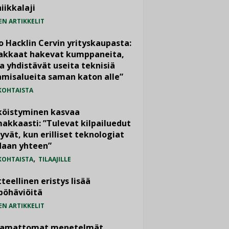
iikkalaji
EN ARTIKKELIT
o Hacklin Cervin yrityskaupasta:
iakkaat hakevat kumppaneita,
a yhdistävät useita teknisiä
misalueita saman katon alle”
KOHTAISTA
köistyminen kasvaa
akkaasti: ”Tulevat kilpailuedut
yvät, kun erilliset teknologiat
daan yhteen”
,
KOHTAISTA
TILAAJILLE
teellinen eristys lisää
pöhäviöitä
EN ARTIKKELIT
vamattomat menetelmät