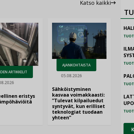
Katso kaikki
TU
HAL
TUOT
ILM
SYS
TUOT
AJANKOHTAISTA
DEN ARTIKKELIT
05.08.2026
PAL
08.2026
TUOT
Sähköistyminen
kasvaa voimakkaasti:
ellinen eristys
LAT
”Tulevat kilpailuedut
lämpöhäviöitä
UP
syntyvät, kun erilliset
teknologiat tuodaan
TUOT
yhteen”