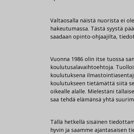
Valtaosalla näistä nuorista ei ol
hakeutumassa. Tästä syystä päätö
saadaan opinto-ohjaajilta, tiedot
Vuonna 1986 olin itse tuossa sa
koulutusalavaihtoehtoja. Tuolloi
koulutuksena ilmastointiasenta
koulutukseen tietämättä siitä se
oikealle alalle. Mielestäni tälla
saa tehdä elämänsä yhtä suurimm
Tällä hetkellä sisäinen tiedott
hyvin ja saamme ajantasaisen ti