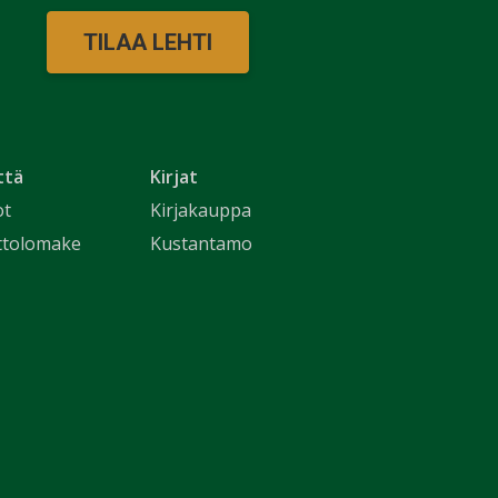
TILAA LEHTI
ttä
Kirjat
ot
Kirjakauppa
ttolomake
Kustantamo