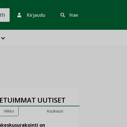
Kirjaudu
Hae
HTI
ETUIMMAT UUTISET
Viikko
Kuukausi
keskusurakointi on