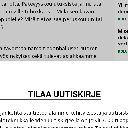
 taholta. Pätevyyskoulutuksista ja muista
Yli 
toimiville tehokkaasti. Millaisen kuvan
ilm
uolelle? Mitä tietoa saa peruskoulun tai
KOLU
i?
Mite
doku
vert
ja tavoittaa nämä tiedonhaluiset nuoret.
KOLU
ös nykyiset sekä tulevat asiakkaamme.
Vesi
jämä
soittavat, että ensisijaisten hakijoiden määrä
MIELI
 ollut laskussa jo usean vuoden ajan.
TILAA UUTISKIRJE
i leviää ammattikorkeakouluun pyrkivien
ikkien talotekniikka-alan toimijoiden on
 julkisuuskuvan kirkastamiseen, jotta
jankohtaista tietoa alamme kehityksestä ja uutisist
i tulevaisuudessakin.
lotekniikka-lehden uutiskirjeellä on jo yli 3000 tilaaj