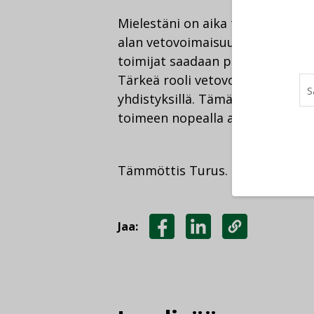
Mielestäni on aika tehdä talotek
alan vetovoimaisuus huippuvuosi
toimijat saadaan puhaltamaan yh
Tärkeä rooli vetovoimaisuuden pa
yhdistyksillä. Tämän kirjoitukse
toimeen nopealla aikataululla.
Tämmöttis Turus.
Jaa:
JAA
JAA
KOPIOI
FACEBOOKISSA
LINKEDINISSÄ
LINKKI