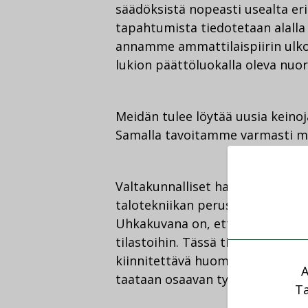
säädöksistä nopeasti usealta eri
tapahtumista tiedotetaan alalla 
annamme ammattilaispiirin ulkop
lukion päättöluokalla oleva nuor
Meidän tulee löytää uusia keino
Samalla tavoitamme varmasti my
Valtakunnalliset hakijatilastot o
talotekniikan perustutkintoon on
Uhkakuvana on, että sama trend
tilastoihin. Tässä tilanteessa ka
kiinnitettävä huomiota yhteisen
A
taataan osaavan työvoiman saant
Ta