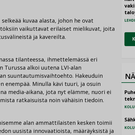
vak
talo
e selkeää kuvaa alasta, johon he ovat
LEHD
ksiin vaikuttavat erilaiset mielikuvat, joita
usvälineistä ja kavereilta.
massa tilanteessa, ihmettelemässä eri
n Turussa alkoi uutena LVI-alan
NÄ
jan suuntautumisvaihtoehto. Hakeuduin
n enempää. Minulla kävi tuuri, ja osuin
isena media-aikana, jota nyt elämme, nuori ei
Puhe
tekn
ista ratkaisuista noin vähäisin tiedoin.
KOLU
Sähk
amisemme alan ammattilaisten kesken toimii
KOLU
edon uusista innovaatioista, määräyksistä ja