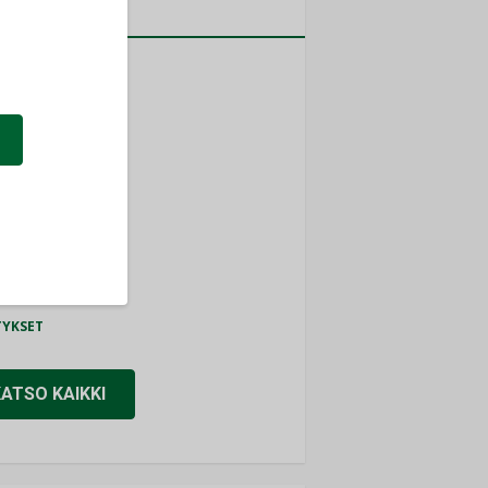
a
MITYKSET
ti
TYKSET
ir
TYKSET
nlund Oy
TYKSET
eider Electric
TYKSET
KATSO KAIKKI