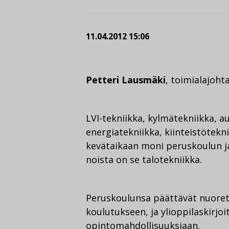
11.04.2012 15:06
Petteri Lausmäki
, toimialajoht
LVI-tekniikka, kylmätekniikka, a
energiatekniikka, kiinteistötekn
kevätaikaan moni peruskoulun ja
noista on se talotekniikka.
Peruskoulunsa päättävät nuoret
koulutukseen, ja ylioppilaskirjoi
opintomahdollisuuksiaan.