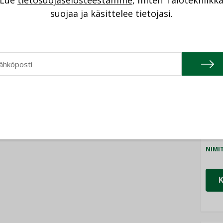
Lue
tietosuojaselosteestamme
, miten Talotekniikk
NI
suojaa ja käsittelee tietojasi.
niikalle oma kasvojen kohotus ja palauttaa
en tasolle. Uskon, että talotekniikka-alan
Cons
teiseen hiileen tärkeän asian puolesta.
NIMI
lauttamisessa on alan järjestöillä ja
Refa
n myötä esitän haasteen em. tahoille tarttua
NIMI
Gra
NIMI
Schn
NIMI