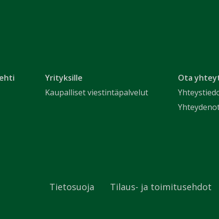
ehti
Yrityksille
Ota yhtey
Kaupalliset viestintäpalvelut
Yhteystied
Yhteydeno
Tietosuoja
Tilaus- ja toimitusehdot