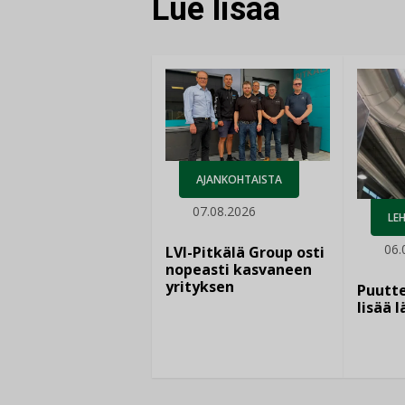
Lue lisää
AJANKOHTAISTA
07.08.2026
LEH
06.
LVI-Pitkälä Group osti
nopeasti kasvaneen
yrityksen
Puutte
lisää 