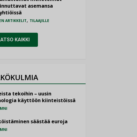
iinnuttavat asemansa
yhtiöissä
,
EN ARTIKKELIT
TILAAJILLE
KATSO KAIKKI
KÖKULMIA
ista tekoihin – uusin
ologia käyttöön kiinteistöissä
MNI
öistäminen säästää euroja
MNI