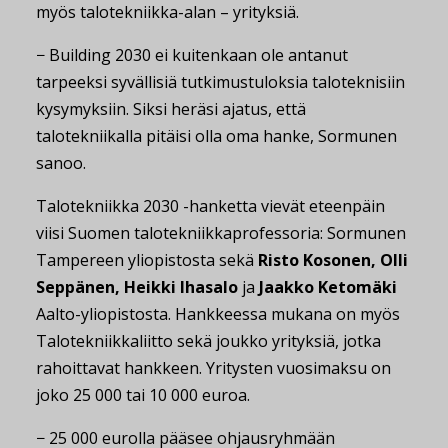
myös talotekniikka-alan – yrityksiä.
− Building 2030 ei kuitenkaan ole antanut
tarpeeksi syvällisiä tutkimustuloksia taloteknisiin
kysymyksiin. Siksi heräsi ajatus, että
talotekniikalla pitäisi olla oma hanke, Sormunen
sanoo.
Talotekniikka 2030 -hanketta vievät eteenpäin
viisi Suomen talotekniikkaprofessoria: Sormunen
Tampereen yliopistosta sekä
Risto Kosonen, Olli
Seppänen, Heikki Ihasalo
ja
Jaakko Ketomäki
Aalto-yliopistosta. Hankkeessa mukana on myös
Talotekniikkaliitto sekä joukko yrityksiä, jotka
rahoittavat hankkeen. Yritysten vuosimaksu on
joko 25 000 tai 10 000 euroa.
− 25 000 eurolla pääsee ohjausryhmään