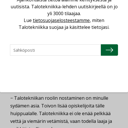
uutisista. Talotekniikka-lehden uutiskirjeellä on jo
lämpöpumppu- ja kylmätekniikkaa ei opeteta
yli 3000 tilaajaa.
missään. Lämpöpumppu- ja kylmätekniikka-alalla
Lue
tietosuojaselosteestamme
, miten
alkaa myös olla paljon eläköityvää porukkaa ja
Talotekniikka suojaa ja käsittelee tietojasi.
huutava pula osaajista.
Kehitysintoa riittää
Sormuselle oman uran edistäminen ei enää ole
ykkösasia. Into kehittää talotekniikka-alaa sen
sijaan on. Nyt se tapahtuu tutkimushankkeissa,
alan koulutusta suunnittelemalla sekä nuorempia
kollegoita sparraamalla.
− Talotekniikan roolin nostaminen on minulle
sydämen asia. Toivon lisää opiskelijoita tälle
huippualalle. Talotekniikka ei ole enää pelkkää
vettä ja viemärin vetämistä, vaan todella laaja ja