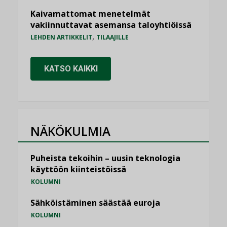
Kaivamattomat menetelmät
vakiinnuttavat asemansa taloyhtiöissä
,
LEHDEN ARTIKKELIT
TILAAJILLE
KATSO KAIKKI
NÄKÖKULMIA
Puheista tekoihin – uusin teknologia
käyttöön kiinteistöissä
KOLUMNI
Sähköistäminen säästää euroja
KOLUMNI