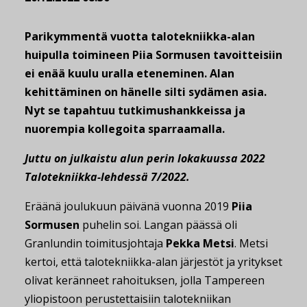
Parikymmentä vuotta talotekniikka-alan
huipulla toimineen Piia Sormusen tavoitteisiin
ei enää kuulu uralla eteneminen. Alan
kehittäminen on hänelle silti sydämen asia.
Nyt se tapahtuu tutkimushankkeissa ja
nuorempia kollegoita sparraamalla.
Juttu on julkaistu alun perin lokakuussa 2022
Talotekniikka-lehdessä 7/2022.
Eräänä joulukuun päivänä vuonna 2019
Piia
Sormusen
puhelin soi. Langan päässä oli
Granlundin toimitusjohtaja
Pekka Metsi
. Metsi
kertoi, että talotekniikka-alan järjestöt ja yritykset
olivat keränneet rahoituksen, jolla Tampereen
yliopistoon perustettaisiin talotekniikan