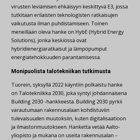
virusten leviämisen ehkäisyyn keskittyvä E3, jossa
tutkitaan erilaisten teknologisten ratkaisujen
vaikutusta ilman puhdistamiseen. Toinen
meneillään oleva hanke on HybE (Hybrid Energy
Solutions), jonka keskiössä ovat
hybridienergiaratkaisut ja lämpöpumput
energiatehokkuuden parantamisessa.
Monipuolista talotekniikan tutkimusta
Tuorein, syksyllä 2022 käyntiin polkaistu hanke
on Talotekniikka 2030, joka syntyi johdannaisena
Building 2030 -hankkeesta. Building 2030 pyrkii
varautumaan rakennusalaan kohdistuviin
tulevaisuuden muutoksiin, kuten digitalisaatioon
ja ilmastonmuutokseen. Hanketta vetää Aalto-
yliopisto ja mukana on useita rakennusalan –