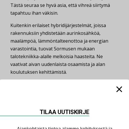
Tästä seuraa se hyvä asia, että vihreä siirtymä
tapahtuu ihan väkisin.
Kuitenkin erilaiset hybridijärjestelmät, joissa
rakennuksiin yhdistetään aurinkosähköä,
maalämpöä, lämmöntalteenottoa ja energian
varastointia, tuovat Sormusen mukaan
talotekniikka-alalle melkoisia haasteita. Ne
vaativat aivan uudenlaista osaamista ja alan
koulutuksen kehittämistä.
− Järjestelmät alkavat olla todella monimutkaisia.
Tällä hetkellä koulutuksessa ei anneta tarpeeksi
eväitä hybridiratkaisujen systeemisuunnitteluun,
joka vaatii enemmän kuin perus-LVI-
TILAA UUTISKIRJE
suunnittelijan ammattitaitoa, Sormunen sanoo.
− Muutamia kursseja lukuun ottamatta
Ajankohtaista tietoa alamme kehityksestä ja