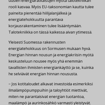
uusien energiaratkaisujen myötä talotekniikan
rooli kasvaa. Myös EU-taksonomian kautta tulee
paineita pienentää hiilijalanjälkeä ja
energiatehokkuutta parantava
korjausrakentaminen tulee lisääntymään.
Talotekniikka on tässä kaikessa aivan ytimessä.
Yleisesti Suomessa rakennusten
energiatehokkuus on Sormusen mukaan hyvä.
Energian hinnan nousun ja energiakriisin myötä
keskusteluun nousee myös yhä enemmän
tavallisten ihmisten energiankäyttö ja se, kuinka
he selviävät energian hinnan noususta.
− Jos kotitaloudet alkavat investoida esimerkiksi
ilmalämpöpumppuihin ja taloyhtiöt miettivät,
miten ne parantaisivat energian tuotantoa,
maalämpö ja aurinkosähkö varmasti yleistyvät.