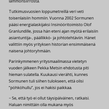
lämmönsiirrosta.
Tutkimusvuosien loppumetreillä veri veti
toisenlaisiin hommiin. Vuonna 2002 Sormunen
pääsi energialaskijaksi Insinööritoimisto Olof
Granlundille, jossa hän eteni ajan myötä erilaisiin
asiantuntija-, päällikkö- ja johtotehtäviin. Hänet
valittiin myös yrityksen historian ensimmäisenä
naisena johtoryhmään.
Parinkymmenen yritysmaailmassa vietetyn
vuoden jälkeen Pekka Metsin ehdotusta piti
hieman sulatella. Kuukausi vierähti, kunnes
Sormunen tuli siihen tulokseen, että olisi
”pöhköhullu”, jos ei hakisi paikkaa.
− Se, että työ ei ollut täysipäiväinen, ratkaisi.
Haluan nimittäin olla mukana myös