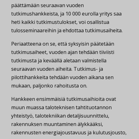
päättämään seuraavan vuoden
tutkimushankkeista, ja 10 000 eurolla yritys saa
heti kaikki tutkimustulokset, voi osallistua
tulosseminaareihin ja ehdottaa tutkimusaiheita.
Periaatteena on se, että syksyisin päätetään
tutkimusaiheet, vuoden ajan tehdään tiiviisti
tutkimusta ja keväällä aletaan valmistella
seuraavan vuoden aiheita. Tutkimus- ja
pilottihankkeita tehdään vuoden aikana sen
mukaan, paljonko rahoitusta on.
Hankkeen ensimmäisiä tutkimusaihioita ovat
muun muassa taloteknisen tahtituotannon
yhteistyö, talotekniikan detaljisuunnittelu,
rakennuksen muuntaminen älykkääksi,
rakennusten energiajoustavuus ja kulutusjousto,