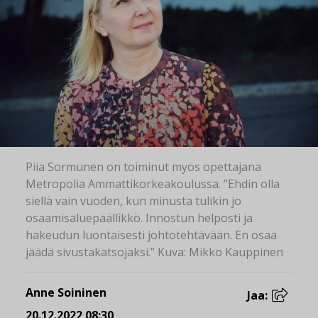
Piia Sormunen on toiminut myös opettajana
Metropolia Ammattikorkeakoulussa. ”Ehdin olla
siellä vain vuoden, kun minusta tulikin jo
osaamisaluepäällikkö. Innostun helposti ja
hakeudun luontaisesti johtotehtävään. En osaa
jäädä sivustakatsojaksi.” Kuva: Mikko Kauppinen
Anne Soininen
Jaa:
20.12.2022 08:30