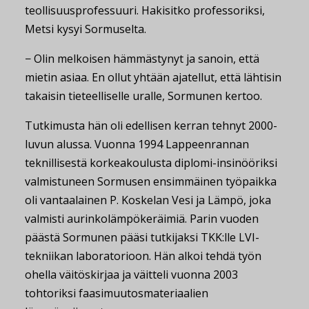
teollisuusprofessuuri. Hakisitko professoriksi,
Metsi kysyi Sormuselta.
− Olin melkoisen hämmästynyt ja sanoin, että
mietin asiaa. En ollut yhtään ajatellut, että lähtisin
takaisin tieteelliselle uralle, Sormunen kertoo.
Tutkimusta hän oli edellisen kerran tehnyt 2000-
luvun alussa. Vuonna 1994 Lappeenrannan
teknillisestä korkeakoulusta diplomi-insinööriksi
valmistuneen Sormusen ensimmäinen työpaikka
oli vantaalainen P. Koskelan Vesi ja Lämpö, joka
valmisti aurinkolämpökeräimiä. Parin vuoden
päästä Sormunen pääsi tutkijaksi TKK:lle LVI-
tekniikan laboratorioon. Hän alkoi tehdä työn
ohella väitöskirjaa ja väitteli vuonna 2003
tohtoriksi faasimuutosmateriaalien