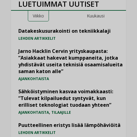
LUETUIMMAT UUTISET
Viikko
Kuukausi
Datakeskusurakointi on tekniikkalaji
LEHDEN ARTIKKELIT
Jarno Hacklin Cervin yrityskaupasta:
”Asiakkaat hakevat kumppaneita, jotka
yhdistävät useita teknisiä osaamisalueita
saman katon alle”
AJANKOHTAISTA
Sähköistyminen kasvaa voimakkaasti:
”Tulevat kilpailuedut syntyvät, kun
erilliset teknologiat tuodaan yhteen”
,
AJANKOHTAISTA
TILAAJILLE
Puutteellinen eristys lisää lämpöhäviöitä
LEHDEN ARTIKKELIT