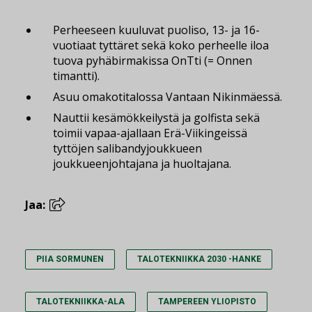
Perheeseen kuuluvat puoliso, 13- ja 16-
vuotiaat tyttäret sekä koko perheelle iloa
tuova pyhäbirmakissa OnTti (= Onnen
timantti).
Asuu omakotitalossa Vantaan Nikinmäessä.
Nauttii kesämökkeilystä ja golfista sekä
toimii vapaa-ajallaan Erä-Viikingeissä
tyttöjen salibandyjoukkueen
joukkueenjohtajana ja huoltajana.
Jaa:
PIIA SORMUNEN
TALOTEKNIIKKA 2030 -HANKE
TALOTEKNIIKKA-ALA
TAMPEREEN YLIOPISTO