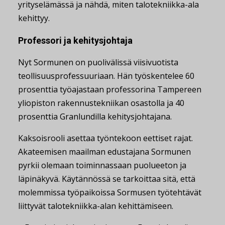
yrityselämässä ja nähdä, miten talotekniikka-ala
kehittyy.
Professori ja kehitysjohtaja
Nyt Sormunen on puolivälissä viisivuotista
teollisuusprofessuuriaan. Hän työskentelee 60
prosenttia työajastaan professorina Tampereen
yliopiston rakennustekniikan osastolla ja 40
prosenttia Granlundilla kehitysjohtajana.
Kaksoisrooli asettaa työntekoon eettiset rajat.
Akateemisen maailman edustajana Sormunen
pyrkii olemaan toiminnassaan puolueeton ja
läpinäkyvä. Käytännössä se tarkoittaa sitä, että
molemmissa työpaikoissa Sormusen työtehtävät
liittyvät talotekniikka-alan kehittämiseen.