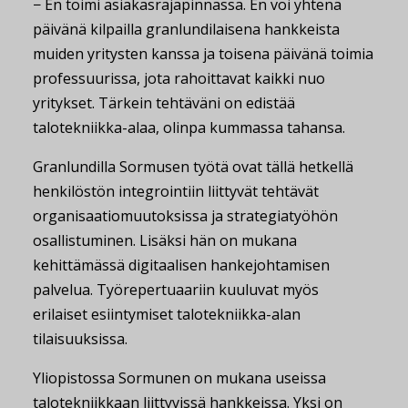
− En toimi asiakasrajapinnassa. En voi yhtenä
päivänä kilpailla granlundilaisena hankkeista
muiden yritysten kanssa ja toisena päivänä toimia
professuurissa, jota rahoittavat kaikki nuo
yritykset. Tärkein tehtäväni on edistää
talotekniikka-alaa, olinpa kummassa tahansa.
Granlundilla Sormusen työtä ovat tällä hetkellä
henkilöstön integrointiin liittyvät tehtävät
organisaatiomuutoksissa ja strategiatyöhön
osallistuminen. Lisäksi hän on mukana
kehittämässä digitaalisen hankejohtamisen
palvelua. Työrepertuaariin kuuluvat myös
erilaiset esiintymiset talotekniikka-alan
tilaisuuksissa.
Yliopistossa Sormunen on mukana useissa
talotekniikkaan liittyvissä hankkeissa. Yksi on