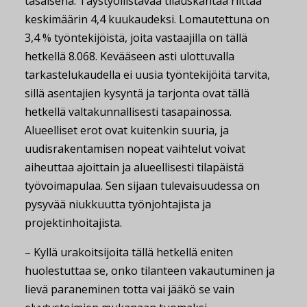
tasaisena. Täystyöllistävää tilauskantaa riittää
keskimäärin 4,4 kuukaudeksi. Lomautettuna on
3,4 % työntekijöistä, joita vastaajilla on tällä
hetkellä 8.068. Kevääseen asti ulottuvalla
tarkastelukaudella ei uusia työntekijöitä tarvita,
sillä asentajien kysyntä ja tarjonta ovat tällä
hetkellä valtakunnallisesti tasapainossa.
Alueelliset erot ovat kuitenkin suuria, ja
uudisrakentamisen nopeat vaihtelut voivat
aiheuttaa ajoittain ja alueellisesti tilapäistä
työvoimapulaa. Sen sijaan tulevaisuudessa on
pysyvää niukkuutta työnjohtajista ja
projektinhoitajista.
– Kyllä urakoitsijoita tällä hetkellä eniten
huolestuttaa se, onko tilanteen vakautuminen ja
lievä paraneminen totta vai jääkö se vain