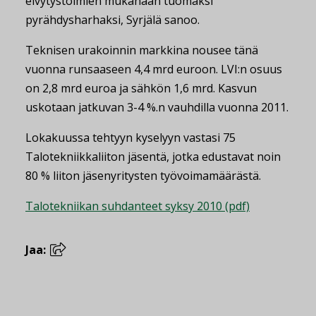
elvytystoimien mukanaan tuomaksi
pyrähdysharhaksi, Syrjälä sanoo.
Teknisen urakoinnin markkina nousee tänä
vuonna runsaaseen 4,4 mrd euroon. LVI:n osuus
on 2,8 mrd euroa ja sähkön 1,6 mrd. Kasvun
uskotaan jatkuvan 3-4 %.n vauhdilla vuonna 2011.
Lokakuussa tehtyyn kyselyyn vastasi 75
Talotekniikkaliiton jäsentä, jotka edustavat noin
80 % liiton jäsenyritysten työvoimamäärästä.
Talotekniikan suhdanteet syksy 2010 (pdf)
Jaa: