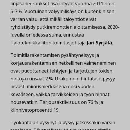
linjasaneeraukset lisääntyvät vuonna 2011 noin
5-7 %. Vuotuinen volyymilisäys on kuitenkin sen
verran vaisu, että mikäli taloyhtiöt eivät
ryhdistäydy putkiremonttien aloittamisessa, 2020-
luvulla on edessä suma, ennustaa
Talotekniikkaliiton toimitusjohtaja
Jari Syrjälä
.
Toimitilarakentamisen pysähtyneisyys ja
korjausrakentamisen hetkellinen vaimeneminen
ovat pudottaneet tehtyjen ja tarjottujen töiden
hintoja runsaat 2 %. Urakoinnin hintataso pysyy
lievästi miinusmerkkisenä ensi vuoden
kevääseen, vaikka tarvikkeiden ja työn hinnat
nousevatkin. Tarjousaktiivisuus on 76 % ja
kiinnivetoprosentti 19.
Työkanta on pysynyt ja pysyy jatkossakin varsin