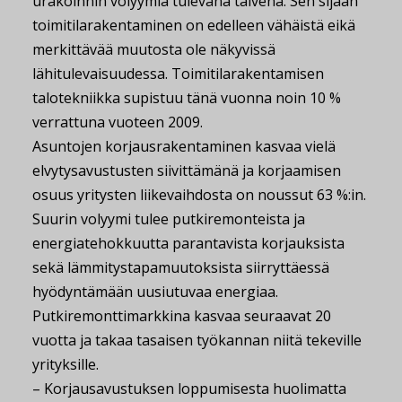
urakoinnin volyymia tulevana talvena. Sen sijaan
toimitilarakentaminen on edelleen vähäistä eikä
merkittävää muutosta ole näkyvissä
lähitulevaisuudessa. Toimitilarakentamisen
talotekniikka supistuu tänä vuonna noin 10 %
verrattuna vuoteen 2009.
Asuntojen korjausrakentaminen kasvaa vielä
elvytysavustusten siivittämänä ja korjaamisen
osuus yritysten liikevaihdosta on noussut 63 %:in.
Suurin volyymi tulee putkiremonteista ja
energiatehokkuutta parantavista korjauksista
sekä lämmitystapamuutoksista siirryttäessä
hyödyntämään uusiutuvaa energiaa.
Putkiremonttimarkkina kasvaa seuraavat 20
vuotta ja takaa tasaisen työkannan niitä tekeville
yrityksille.
– Korjausavustuksen loppumisesta huolimatta