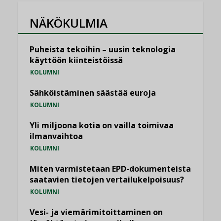
NÄKÖKULMIA
Puheista tekoihin – uusin teknologia
käyttöön kiinteistöissä
KOLUMNI
Sähköistäminen säästää euroja
KOLUMNI
Yli miljoona kotia on vailla toimivaa
ilmanvaihtoa
KOLUMNI
Miten varmistetaan EPD-dokumenteista
saatavien tietojen vertailukelpoisuus?
KOLUMNI
Vesi- ja viemärimitoittaminen on