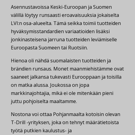
Asennustavoissa Keski-Euroopan ja Suomen
välillä löytyy runsaasti eroavaisuuksia jokaiselta
LVI:n osa-alueelta. Tämä seikka toimii tuotteiden
hyväksymisstandardien variaatioiden lisäksi
jonkinasteisena jarruna tuotteiden leviämiselle
Euroopasta Suomeen tai Ruotsiin.
Hienoa oli nähdä suomalaisten tuotteiden ja
brändien runsaus. Monet maanmiehistämme ovat
saaneet jalkansa tukevasti Eurooppaan ja toisilla
on matka alussa. Joukossa on jopa
markkinajohtajia, mikä ei ole mitenkään pieni
juttu pohjoiselta maaltamme.
Nostona voi ottaa Pohjanmaalta kotoisin olevan
T-Drill -yrityksen, joka on tehnyt määrätietoista
työtä putkien kaulustus- ja