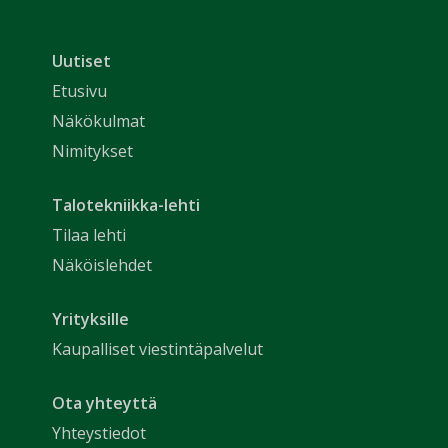
Uutiset
Etusivu
Näkökulmat
Nimitykset
Talotekniikka-lehti
Tilaa lehti
Näköislehdet
Yrityksille
Kaupalliset viestintäpalvelut
Ota yhteyttä
Yhteystiedot