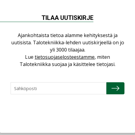
Geberitillä oli messuilla massiivinen demoseinä,
jossa varsin seikkaperäisesti kävi katsojalle
TILAA UUTISKIRJE
selväksi järjestelmän tehokkuus paitsi
tilateknisesti, myös itsehuuhtoutuvuuden
Ajankohtaista tietoa alamme kehityksestä ja
muodossa.
uutisista. Talotekniikka-lehden uutiskirjeellä on jo
yli 3000 tilaajaa.
Lue
tietosuojaselosteestamme
, miten
Työryhmä: Jaakko Pesonen, Atte Torvikoski, Joonas
Talotekniikka suojaa ja käsittelee tietojasi.
Kaurisalo ja Jani Turkkila Johdanto
Jaa:
Lue lisää
Katso kaikki