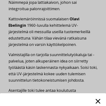
Näimmepä jopa lattiakaivon, johon sai
integroitua palonrajoittimen.
Kattoviemäröinnissä suomalaisen
Olavi
Ebelingin
1960-luvulla kehittelemä UV-
järjestelmä oli messuilla useilla tuotemerkeillä
edustettuna. Vähän tilaa vievänä ratkaisuna
järjestelmä on varsin käyttökelpoinen.
Valmistajilla on tarjolla suunnittelutyökaluja tai -
palvelua, joten alkuperäinen idea on siirretty
työläästä käsin laskennasta nykyaikaan. Soisi toki,
että UV-järjestelmä kokee uuden tulemisen
suunnittelun tietokoneistumisen johdosta.
Asentajille toki tulee antaa koulutusta
järjestelmään, jotta tuotteet tulee varmasti
asennettua oikein ja tarkoituksenmukaisesti.