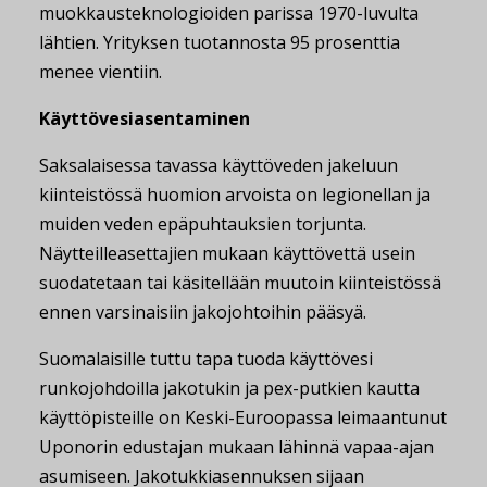
muokkausteknologioiden parissa 1970-luvulta
lähtien. Yrityksen tuotannosta 95 prosenttia
menee vientiin.
Käyttövesiasentaminen
Saksalaisessa tavassa käyttöveden jakeluun
kiinteistössä huomion arvoista on legionellan ja
muiden veden epäpuhtauksien torjunta.
Näytteilleasettajien mukaan käyttövettä usein
suodatetaan tai käsitellään muutoin kiinteistössä
ennen varsinaisiin jakojohtoihin pääsyä.
Suomalaisille tuttu tapa tuoda käyttövesi
runkojohdoilla jakotukin ja pex-putkien kautta
käyttöpisteille on Keski-Euroopassa leimaantunut
Uponorin edustajan mukaan lähinnä vapaa-ajan
asumiseen. Jakotukkiasennuksen sijaan