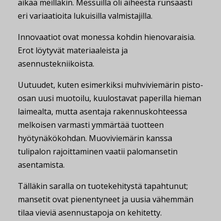
aikaa meilläkin. Messuilla oli aiheesta runsaasti
eri variaatioita lukuisilla valmistajilla.
Innovaatiot ovat monessa kohdin hienovaraisia.
Erot löytyvät materiaaleista ja
asennustekniikoista.
Uutuudet, kuten esimerkiksi muhviviemärin pisto-
osan uusi muotoilu, kuulostavat paperilla hieman
laimealta, mutta asentaja rakennuskohteessa
melkoisen varmasti ymmärtää tuotteen
hyötynäkökohdan. Muoviviemärin kanssa
tulipalon rajoittaminen vaatii palomansetin
asentamista.
Tälläkin saralla on tuotekehitystä tapahtunut;
mansetit ovat pienentyneet ja uusia vähemmän
tilaa vieviä asennustapoja on kehitetty.