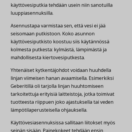
käyttövesiputkia tehdään usein niin sanotuilla
luuppiasennuksilla.
Asennustapa varmistaa sen, että vesi ei jää
seisomaan putkistoon. Koko asunnon
käyttövesiputkisto koostuu siis käytännössä
kolmesta putkesta: kylmästä, lämpimästä ja
mahdollisesta kiertovesiputkesta.
Yhtenäiset kytkentäjohdot voidaan huuhdella
linjan viimeisen hanan avaamisella. Esimerkiksi
Geberitillä oli tarjolla linjan huuhtomiseen
tarkoitettuja erityisiä laitteistoja, jotka toimivat
tuotteesta riippuen joko ajastuksella tai veden
lämpötilaperusteisella ohjauksella.
Käyttövesiasennuksissa sallitaan liitokset myös
seinän sisään. Painekokeet tehdään ensin