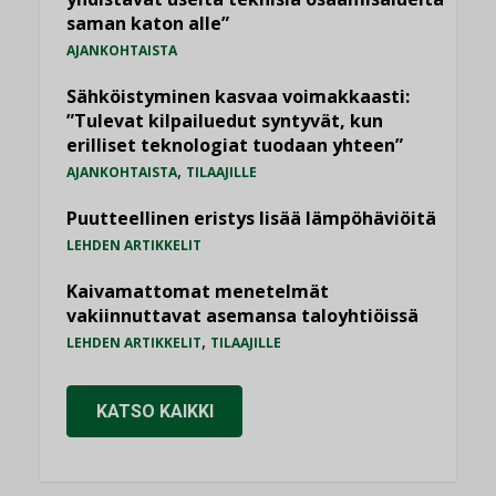
saman katon alle”
AJANKOHTAISTA
Sähköistyminen kasvaa voimakkaasti:
”Tulevat kilpailuedut syntyvät, kun
erilliset teknologiat tuodaan yhteen”
,
AJANKOHTAISTA
TILAAJILLE
Puutteellinen eristys lisää lämpöhäviöitä
LEHDEN ARTIKKELIT
Kaivamattomat menetelmät
vakiinnuttavat asemansa taloyhtiöissä
,
LEHDEN ARTIKKELIT
TILAAJILLE
KATSO KAIKKI