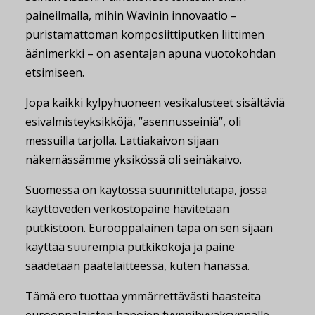
paineilmalla, mihin Wavinin innovaatio –
puristamattoman komposiittiputken liittimen
äänimerkki – on asentajan apuna vuotokohdan
etsimiseen.
Jopa kaikki kylpyhuoneen vesikalusteet sisältäviä
esivalmisteyksikköjä, ”asennusseiniä”, oli
messuilla tarjolla. Lattiakaivon sijaan
näkemässämme yksikössä oli seinäkaivo.
Suomessa on käytössä suunnittelutapa, jossa
käyttöveden verkostopaine hävitetään
putkistoon. Eurooppalainen tapa on sen sijaan
käyttää suurempia putkikokoja ja paine
säädetään päätelaitteessa, kuten hanassa.
Tämä ero tuottaa ymmärrettävästi haasteita
eurooppalaisten hanojen tyyppihyväksynnälle