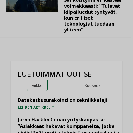
Sähköistyminen kasvaa
voimakkaasti: ”Tulevat
kilpailuedut syntyvät,
kun erilliset
teknologiat tuodaan
yhteen”
LUETUIMMAT UUTISET
Viikko
Kuukausi
Datakeskusurakointi on tekniikkalaji
LEHDEN ARTIKKELIT
Jarno Hacklin Cervin yrityskaupasta:
”Asiakkaat hakevat kumppaneita, jotka
yhdistävät useita teknisiä osaamisalueita