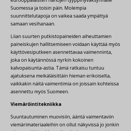
Suomessa ja toisin päin. Molempia
suunnittelutapoja on vaikea saada ympättyä
samaan vesihanaan.
Liian suurten putkistopaineiden aiheuttamien
paineiskujen hallitsemiseen voidaan käyttää myös
käyttövesiputkeen asennettavaa vaimenninta,
joka on käytännössä nyrkin kokoinen
kalvopaisunta-astia. Tämä ratkaisu tuntuu
ajatuksena meikäläisittäin hieman erikoiselta,
vaikkakin näitä vaimentimia on joissain kohteissa
asennettu myös Suomeen.
Viemäröintitekniikka
Suuntautuminen muovisiin, ääntä vaimentaviin
viemärimateriaaleihin on ollut näkyvissä jo jonkin