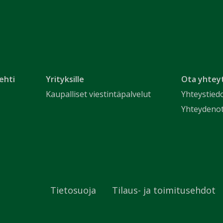
ehti
Yrityksille
Ota yhtey
Kaupalliset viestintäpalvelut
Yhteystied
Yhteydeno
Tietosuoja
Tilaus- ja toimitusehdot