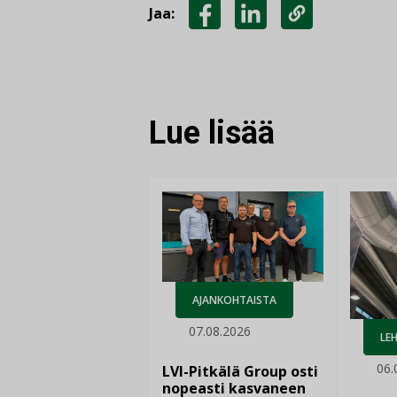
Jaa:
JAA
JAA
KOPIOI
FACEBOOKISSA
LINKEDINISSÄ
LINKKI
Lue lisää
AJANKOHTAISTA
07.08.2026
LEH
06.
LVI-Pitkälä Group osti
nopeasti kasvaneen