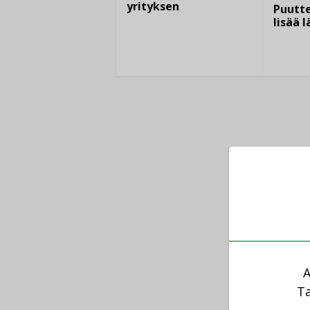
yrityksen
Puutte
lisää 
A
Ta