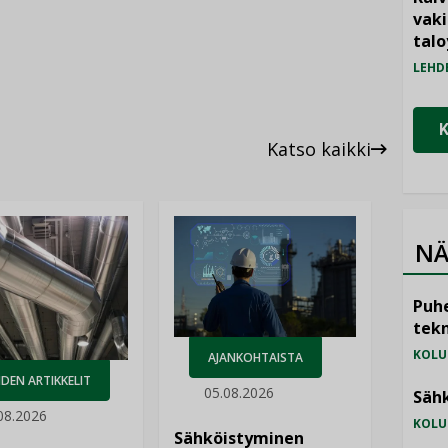
vak
talo
LEHD
Katso kaikki
NÄ
Puhe
tekn
KOLU
AJANKOHTAISTA
DEN ARTIKKELIT
05.08.2026
Sähk
08.2026
KOLU
Sähköistyminen