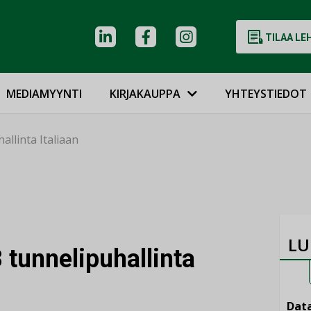
TILAA LE
MEDIAMYYNTI
KIRJAKAUPPA
YHTEYSTIEDOT
allinta Italiaan
LU
 tunnelipuhallinta
Data