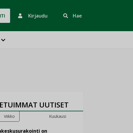
Kirjaudu
Hae
HTI
ETUIMMAT UUTISET
Viikko
Kuukausi
keskusurakointi on