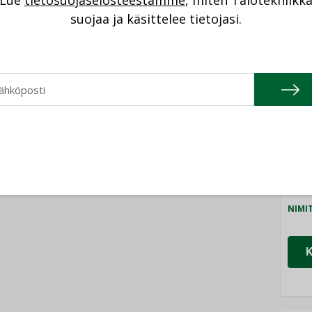
Lue
tietosuojaselosteestamme
, miten Talotekniikk
NI
suojaa ja käsittelee tietojasi.
Cons
NIMI
Refa
NIMI
Gra
NIMI
Schn
NIMI