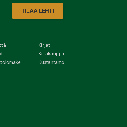
TILAA LEHTI
ttä
Kirjat
ot
Kirjakauppa
ttolomake
Kustantamo