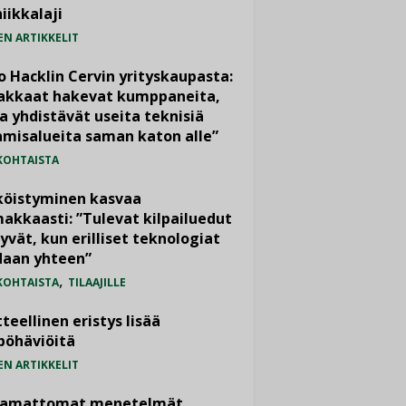
iikkalaji
EN ARTIKKELIT
o Hacklin Cervin yrityskaupasta:
iakkaat hakevat kumppaneita,
a yhdistävät useita teknisiä
misalueita saman katon alle”
KOHTAISTA
köistyminen kasvaa
akkaasti: ”Tulevat kilpailuedut
yvät, kun erilliset teknologiat
daan yhteen”
,
KOHTAISTA
TILAAJILLE
teellinen eristys lisää
pöhäviöitä
EN ARTIKKELIT
vamattomat menetelmät