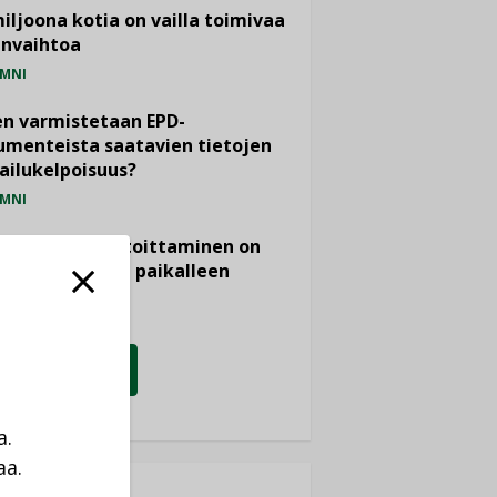
miljoona kotia on vailla toimivaa
anvaihtoa
MNI
n varmistetaan EPD-
menteista saatavien tietojen
ailukelpoisuus?
MNI
- ja viemärimitoittaminen on
htänyt ajassa paikalleen
PIDE
KATSO KAIKKI
a.
aa.