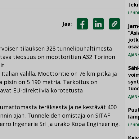
tekn
LEHD
Jaa:
Jarn
JAA
JAA
KOPIOI
”As
jotk
FACEBOOKISSA
LINKEDINISSÄ
LINKKI
osaa
voisen tilauksen 328 tunnelipuhaltimesta
AJAN
ettava tieosuus on moottoritien A32 Torinon
it.
Säh
Italian välillä. Moottoritie on 76 km pitkä ja
voim
ta pisin on 5 190 metriä. Tarkoitus on
synt
tuo
aavat EU-direktiiviä korotetusta
AJAN
tumattomasta teräksestä ja ne kestävät 400
Puut
nnin ajan. Tunneleiden omistaja on SITAF
läm
Ferro Ingenerie Srl ja urako Kopa Engineering.
LEHD
Kai