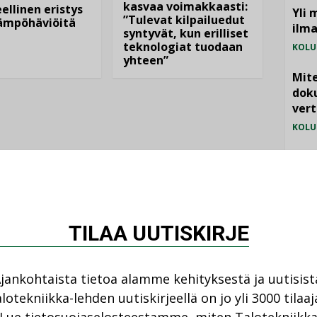
kasvaa voimakkaasti:
ellinen eristys
Yli 
”Tulevat kilpailuedut
lämpöhäviöitä
ilm
syntyvät, kun erilliset
teknologiat tuodaan
KOLU
yhteen”
Mite
doku
vert
KOLU
Vesi
jämä
MIELI
TILAA UUTISKIRJE
jankohtaista tietoa alamme kehityksestä ja uutisist
lotekniikka-lehden uutiskirjeellä on jo yli 3000 tilaaj