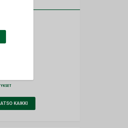
a
MITYKSET
ti
TYKSET
ir
TYKSET
nlund Oy
TYKSET
eider Electric
TYKSET
KATSO KAIKKI