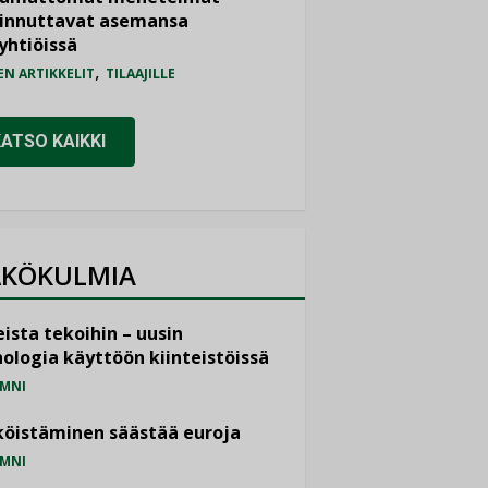
iinnuttavat asemansa
yhtiöissä
,
EN ARTIKKELIT
TILAAJILLE
KATSO KAIKKI
KÖKULMIA
ista tekoihin – uusin
ologia käyttöön kiinteistöissä
MNI
öistäminen säästää euroja
MNI