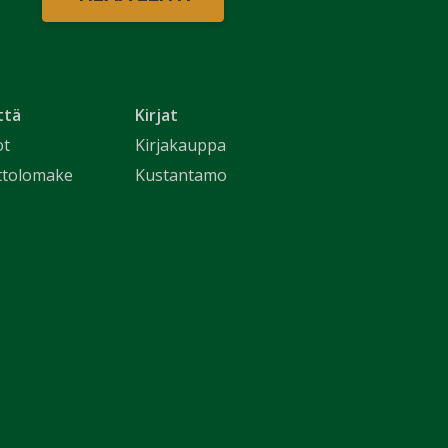
ttä
Kirjat
ot
Kirjakauppa
ttolomake
Kustantamo