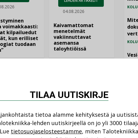
LEHDEN ARTIKKELIT
08.2026
KOLU
04.08.2026
Mite
istyminen
Kaivamattomat
 voimakkaasti:
doku
menetelmät
at kilpailuedut
vert
vakiinnuttavat
ät, kun erilliset
KOLU
asemansa
ogiat tuodaan
taloyhtiöissä
n”
Vesi
jämä
MIELI
TILAA UUTISKIRJE
jankohtaista tietoa alamme kehityksestä ja uutisist
lotekniikka-lehden uutiskirjeellä on jo yli 3000 tilaaj
NI
Lue
tietosuojaselosteestamme
, miten Talotekniikk