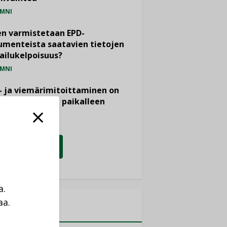
MNI
n varmistetaan EPD-
menteista saatavien tietojen
ailukelpoisuus?
MNI
- ja viemärimitoittaminen on
htänyt ajassa paikalleen
PIDE
KATSO KAIKKI
a.
aa.
MITYKSET
a