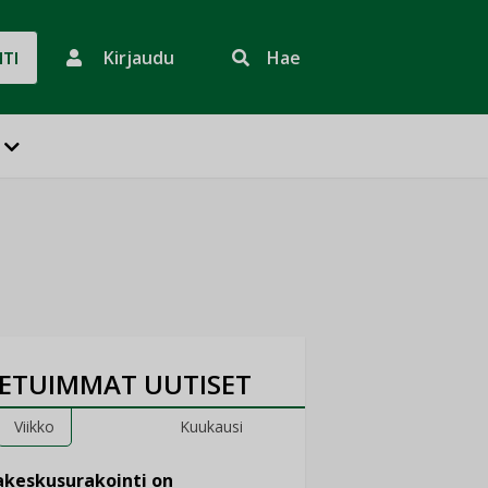
Kirjaudu
Hae
HTI
ETUIMMAT UUTISET
Viikko
Kuukausi
keskusurakointi on