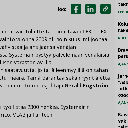
tekn
Jaa:
LEHD
JAA
JAA
KOPIOI
FACEBOOKISSA
LINKEDINISSÄ
LINKKI
Kol
rake
ilmanvaihtolaitteita toimittavan LEX:n. LEX
KOLU
kevaihto vuonna 2009 oli noin kuusi miljoonaa
vahvistaa jalansijaansa Venäjän
Brav
ossa Systemair pystyy palvelemaan venäläisiä
per
lisen varaston avulla.
AJAN
 saatavuutta, joita jälleenmyyjillä on tähän
Jarn
tettu määrä. Tämä parantaa sekä myyntiä että
”As
temairin toimitusjohtaja
Gerald Engström
.
jotk
osaa
AJAN
e työllistää 2300 henkeä. Systemairin
rico, VEAB ja Fantech.
Kai
vak
talo