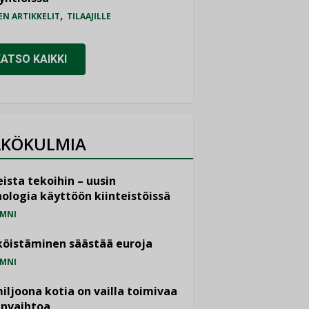
,
EN ARTIKKELIT
TILAAJILLE
KATSO KAIKKI
KÖKULMIA
ista tekoihin – uusin
ologia käyttöön kiinteistöissä
MNI
öistäminen säästää euroja
MNI
miljoona kotia on vailla toimivaa
anvaihtoa