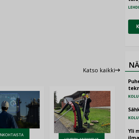
LEHD
NÄ
Katso kaikki
Puhe
tekn
KOLU
Sähk
KOLU
Yli 
ANKOHTAISTA
ilm