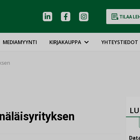
TILAA LE
MEDIAMYYNTI
KIRJAKAUPPA
YHTEYSTIEDOT
yksen
LU
näläisyrityksen
Data