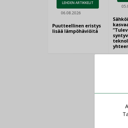
LEHDEN ARTIKKELIT
05.
06.08.2026
Sähkö
kasvaa
Puutteellinen eristys
”Tulev
lisää lämpöhäviöitä
syntyv
teknol
yhtee
A
Ta