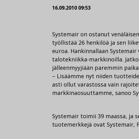
16.09.2010 09:53
Systemair on ostanut venäläisen 
työllistää 26 henkilöä ja sen lii
euroa. Hankinnallaan Systemair 
talotekniikka-markkinoilla. Jatk
jälleenmyyjiään paremmin paikal
– Lisäämme nyt niiden tuotteiden
asti ollut varastossa vain rajoi
markkinaosuuttamme, sanoo Sys
Systemair toimii 39 maassa, ja s
tuotemerkkejä ovat Systemair, F