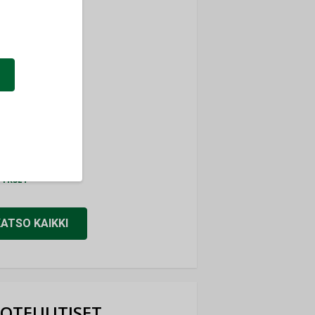
ti
TYKSET
ir
TYKSET
nlund Oy
TYKSET
eider Electric
TYKSET
KATSO KAIKKI
OTEUUTISET