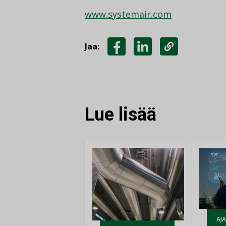
www.systemair.com
Jaa:
JAA
JAA
KOPIOI
FACEBOOKISSA
LINKEDINISSÄ
LINKKI
Lue lisää
AJ