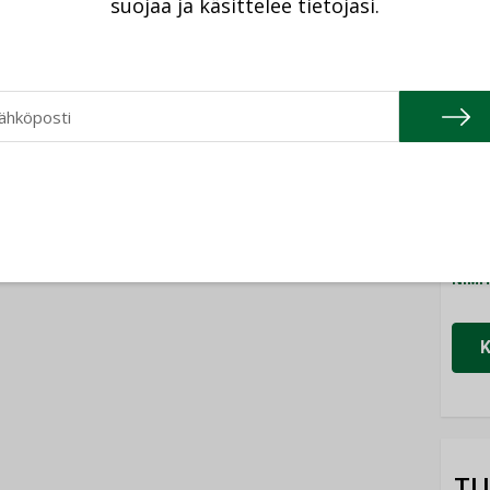
suojaa ja käsittelee tietojasi.
Cons
NIMI
Refa
NIMI
Gra
NIMI
Schn
NIMI
TU