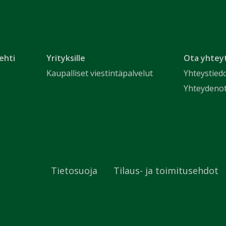
ehti
Yrityksille
Ota yhtey
Kaupalliset viestintäpalvelut
Yhteystied
Yhteydeno
Tietosuoja
Tilaus- ja toimitusehdot