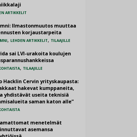
iikkalaji
EN ARTIKKELIT
umni: Ilmastonmuutos muuttaa
nnusten korjaustarpeita
,
,
MNI
LEHDEN ARTIKKELIT
TILAAJILLE
ida sai LVI-urakoita koulujen
usparannushankkeissa
,
KOHTAISTA
TILAAJILLE
o Hacklin Cervin yrityskaupasta:
iakkaat hakevat kumppaneita,
a yhdistävät useita teknisiä
misalueita saman katon alle”
KOHTAISTA
vamattomat menetelmät
iinnuttavat asemansa
yhtiöissä