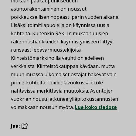
mukaan pääkaupunkiseudun
asuntorakentaminen on noussut
poikkeuksellisen nopeasti parin vuoden aikana.
Lisäksi toimitilapuolella on käynnissä uusia
kohteita. Kuitenkin RAKLIn mukaan uusien
rakennushankkeiden käynnistymiseen liittyy
runsaasti epävarmuustekijöitä.
Kiinteistömarkkinoilla vauhti on edelleen
verkkaista. Kiinteistökauppaa käydään, mutta
muun muassa ulkomaiset ostajat hakevat vain
prime-kohteita. Toimitilavuokrissa ei ole
nähtävissä merkittäviä muutoksia. Asuntojen
vuokrien nousu jatkunee ylläpitokustannusten
voimakkaan nousun myötä.
Lue koko tiedote
Jaa: