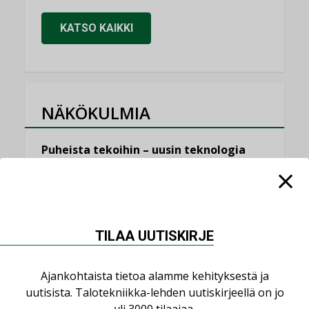
KATSO KAIKKI
NÄKÖKULMIA
Puheista tekoihin – uusin teknologia
käyttöön kiinteistöissä
KOLUMNI
Sähköistäminen säästää euroja
KOLUMNI
TILAA UUTISKIRJE
Yli miljoona kotia on vailla toimivaa
ilmanvaihtoa
Ajankohtaista tietoa alamme kehityksestä ja
KOLUMNI
uutisista. Talotekniikka-lehden uutiskirjeellä on jo
yli 3000 tilaajaa.