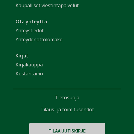
Kaupalliset viestintäpalvelut
Ota yhteyttä
Yhteystiedot
Yhteydenottolomake
Kirjat
Kirjakauppa
Kustantamo
Tietosuoja
Tilaus- ja toimitusehdot
TILAA UUTISKIRJE