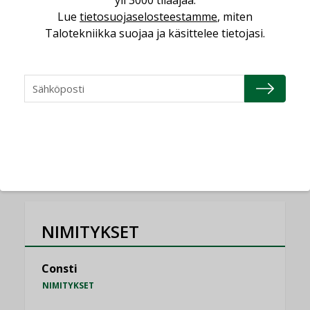
Miten varmistetaan EPD-dokumenteista
Lue
tietosuojaselosteestamme
, miten
saatavien tietojen vertailukelpoisuus?
Talotekniikka suojaa ja käsittelee tietojasi.
KOLUMNI
Vesi- ja viemärimitoittaminen on
jämähtänyt ajassa paikalleen
MIELIPIDE
KATSO KAIKKI
NIMITYKSET
Consti
NIMITYKSET