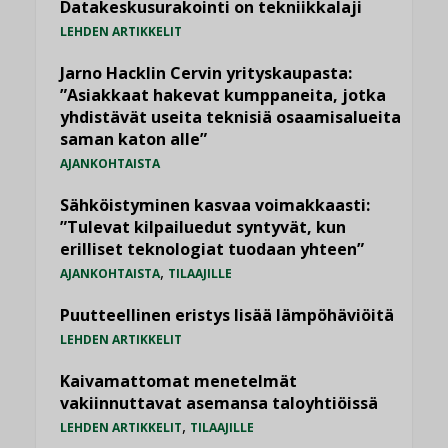
Datakeskusurakointi on tekniikkalaji
LEHDEN ARTIKKELIT
Jarno Hacklin Cervin yrityskaupasta:
”Asiakkaat hakevat kumppaneita, jotka
yhdistävät useita teknisiä osaamisalueita
saman katon alle”
AJANKOHTAISTA
Sähköistyminen kasvaa voimakkaasti:
”Tulevat kilpailuedut syntyvät, kun
erilliset teknologiat tuodaan yhteen”
,
AJANKOHTAISTA
TILAAJILLE
Puutteellinen eristys lisää lämpöhäviöitä
LEHDEN ARTIKKELIT
Kaivamattomat menetelmät
vakiinnuttavat asemansa taloyhtiöissä
,
LEHDEN ARTIKKELIT
TILAAJILLE