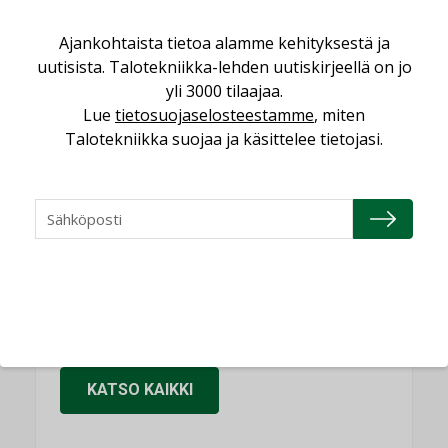
Sähköistäminen säästää euroja
Ajankohtaista tietoa alamme kehityksestä ja
uutisista. Talotekniikka-lehden uutiskirjeellä on jo
KOLUMNI
yli 3000 tilaajaa.
Yli miljoona kotia on vailla toimivaa
Lue
tietosuojaselosteestamme
, miten
ilmanvaihtoa
Talotekniikka suojaa ja käsittelee tietojasi.
KOLUMNI
Miten varmistetaan EPD-dokumenteista
saatavien tietojen vertailukelpoisuus?
KOLUMNI
Vesi- ja viemärimitoittaminen on
jämähtänyt ajassa paikalleen
MIELIPIDE
KATSO KAIKKI