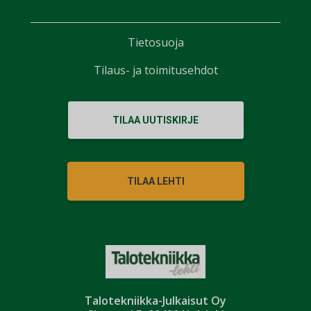
Tietosuoja
Tilaus- ja toimitusehdot
TILAA UUTISKIRJE
TILAA LEHTI
Talotekniikka-Julkaisut Oy