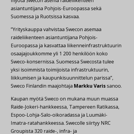
myötä Swecon asema raideliikenteen
asiantuntijana Pohjois-Euroopassa sekä
Suomessa ja Ruotsissa kasvaa.
”Yrityskauppa vahvistaa Swecon asemaa
raideliikenteen asiantuntijana Pohjois-
Euroopassa ja kasvattaa liikenneinfrastruktuurin
osaajajoukkomme yli 1 200 henkilöön koko
Sweco-konsernissa. Suomessa Swecosta tulee
yksi isoimmista toimijoista infrastruktuurin,
liikkumisen ja kaupunkisuunnittelun parissa”,
Sweco Finlandin maajohtaja
Markku Varis
sanoo.
Kaupan myötä Sweco on mukana muun muassa
Raide-Jokeri-hankkeessa, Tampereen Ratikassa,
Espoo-Lohja-Salo-oikoradassa ja Luumäki-
Imatra-ratahankkeessa. Swecolle siirtyy NRC
Groupista 320 raide-, infra- ja