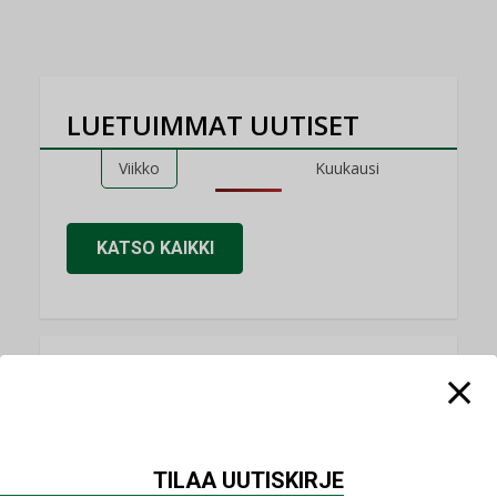
LUETUIMMAT UUTISET
Viikko
Kuukausi
KATSO KAIKKI
NÄKÖKULMIA
Puheista tekoihin – uusin teknologia
käyttöön kiinteistöissä
TILAA UUTISKIRJE
KOLUMNI