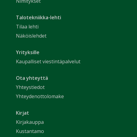
Nimitykset
Talotekniikka-lehti
Tilaa lehti
Näköislehdet
Yrityksille
Kaupalliset viestintäpalvelut
Ota yhteyttä
Yhteystiedot
Yhteydenottolomake
Kirjat
Kirjakauppa
Kustantamo