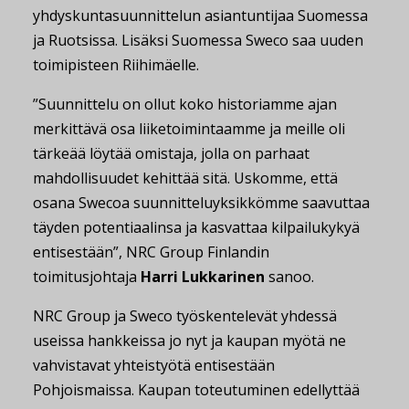
yhdyskuntasuunnittelun asiantuntijaa Suomessa
ja Ruotsissa. Lisäksi Suomessa Sweco saa uuden
toimipisteen Riihimäelle.
”Suunnittelu on ollut koko historiamme ajan
merkittävä osa liiketoimintaamme ja meille oli
tärkeää löytää omistaja, jolla on parhaat
mahdollisuudet kehittää sitä. Uskomme, että
osana Swecoa suunnitteluyksikkömme saavuttaa
täyden potentiaalinsa ja kasvattaa kilpailukykyä
entisestään”, NRC Group Finlandin
toimitusjohtaja
Harri Lukkarinen
sanoo.
NRC Group ja Sweco työskentelevät yhdessä
useissa hankkeissa jo nyt ja kaupan myötä ne
vahvistavat yhteistyötä entisestään
Pohjoismaissa. Kaupan toteutuminen edellyttää