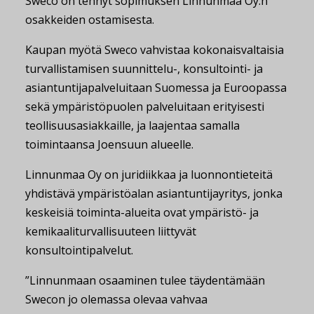
Sweco on tehnyt sopimuksen Linnunmaa Oy:n
osakkeiden ostamisesta.
Kaupan myötä Sweco vahvistaa kokonaisvaltaisia
turvallistamisen suunnittelu-, konsultointi- ja
asiantuntijapalveluitaan Suomessa ja Euroopassa
sekä ympäristöpuolen palveluitaan erityisesti
teollisuusasiakkaille, ja laajentaa samalla
toimintaansa Joensuun alueelle.
Linnunmaa Oy on juridiikkaa ja luonnontieteitä
yhdistävä ympäristöalan asiantuntijayritys, jonka
keskeisiä toiminta-alueita ovat ympäristö- ja
kemikaaliturvallisuuteen liittyvät
konsultointipalvelut.
”Linnunmaan osaaminen tulee täydentämään
Swecon jo olemassa olevaa vahvaa