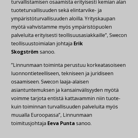
turvallistamisen osaamista erityisesti kemian alan
tuoteturvallisuuden sekä elintarvike- ja
ympäristöturvallisuuden aloilla. Yrityskaupan
myötä vahvistamme myös ympäristöpuolen
palveluita erityisesti teollisuusasiakkaille”, Swecon
teollisuustoimialan johtaja
Erik
Skogström
sanoo.
”Linnunmaan toiminta perustuu korkeatasoiseen
luonnontieteelliseen, tekniseen ja juridiseen
osaamiseen. Swecon laaja-alaisen
asiantuntemuksen ja kansainvälisyyden myötä
voimme tarjota entistä kattavammin niin tuote-
kuin toiminnan turvallisuuden palveluita myös
muualla Euroopassa”, Linnunmaan
toimitusjohtaja
Eeva Punta
sanoo.