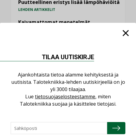
Puutteellinen eristys lisää lämpöhäviöitä
LEHDEN ARTIKKELIT
Kaivamattomat menetelmät
vakiinnuttavat asemansa taloyhtiöissä
,
LEHDEN ARTIKKELIT
TILAAJILLE
KATSO KAIKKI
TILAA UUTISKIRJE
Ajankohtaista tietoa alamme kehityksestä ja
uutisista. Talotekniikka-lehden uutiskirjeellä on jo
yli 3000 tilaajaa.
NÄKÖKULMIA
Lue
tietosuojaselosteestamme
, miten
Talotekniikka suojaa ja käsittelee tietojasi.
Puheista tekoihin – uusin teknologia
käyttöön kiinteistöissä
KOLUMNI
Sähköistäminen säästää euroja