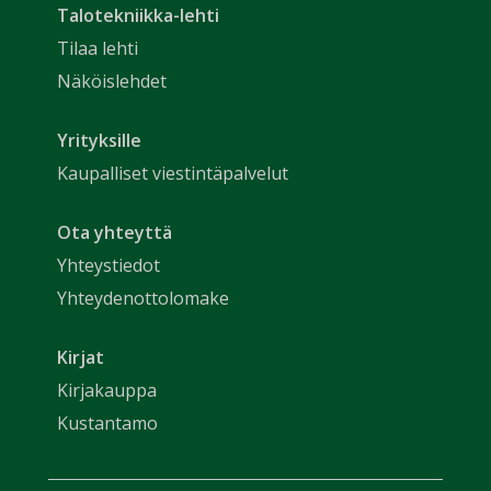
Talotekniikka-lehti
Tilaa lehti
Näköislehdet
Yrityksille
Kaupalliset viestintäpalvelut
Ota yhteyttä
Yhteystiedot
Yhteydenottolomake
Kirjat
Kirjakauppa
Kustantamo