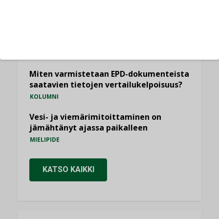
KOLUMNI
Yli miljoona kotia on vailla toimivaa
ilmanvaihtoa
KOLUMNI
Miten varmistetaan EPD-dokumenteista
saatavien tietojen vertailukelpoisuus?
KOLUMNI
Vesi- ja viemärimitoittaminen on
jämähtänyt ajassa paikalleen
MIELIPIDE
KATSO KAIKKI