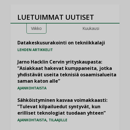
LUETUIMMAT UUTISET
Viikko
Kuukausi
Datakeskusurakointi on tekniikkalaji
LEHDEN ARTIKKELIT
Jarno Hacklin Cervin yrityskaupasta:
”Asiakkaat hakevat kumppaneita, jotka
yhdistävät useita teknisiä osaamisalueita
saman katon alle”
AJANKOHTAISTA
Sähköistyminen kasvaa voimakkaasti:
”Tulevat kilpailuedut syntyvät, kun
erilliset teknologiat tuodaan yhteen”
,
AJANKOHTAISTA
TILAAJILLE