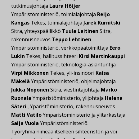
tutkimusjohtaja
Laura Höijer
Ympäristöministeriö, toimialajohtaja
Reijo
Kangas
Tekes, toimialajohtaja
Jarek Kurnitski
Sitra, yhteyspäällikkö
Tuula Laitinen
Sitra,
rakennusneuvos
Teppo Lehtinen
Ympäristöministeriö, verkkopäätoimittaja
Eero
Lukin
Tekes, hallitussihteeri
Kirsi Martinkauppi
Ympäristöministeriö, teknologia-asiantuntija
Virpi Mikkonen
Tekes, yli-insinööri
Kaisa
Mäkelä
Ympäristöministeriö, ohjelmajohtaja
Jukka Noponen
Sitra, viestintäjohtaja
Marko
Ruonala
Ympäristöministeriö, ylijohtaja
Helena
Säteri
, Ypäristöministeriö, rakennusneuvos
Matti Vatilo
Ympäristöministeriö ja ylitarkastaja
Saija Vuola
Ympäristöministeriö.
Työryhmä nimeää itselleen sihteeristön ja voi