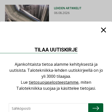
LEHDEN ARTIKKELIT
06.08.2026
Puutteellinen eristys
lisää lämpöhäviöitä
TILAA UUTISKIRJE
AJANKOHTAISTA
05.08.2026
Ajankohtaista tietoa alamme kehityksestä ja
Sähköistyminen kasvaa
uutisista. Talotekniikka-lehden uutiskirjeellä on jo
voimakkaasti: ”Tulevat
yli 3000 tilaajaa.
kilpailuedut syntyvät,
Lue
tietosuojaselosteestamme
, miten
kun erilliset
Talotekniikka suojaa ja käsittelee tietojasi.
teknologiat tuodaan
yhteen”