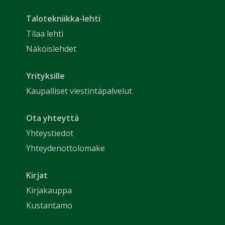
Talotekniikka-lehti
Tilaa lehti
Näköislehdet
Yrityksille
Kaupalliset viestintäpalvelut
Ota yhteyttä
Yhteystiedot
Yhteydenottolomake
Kirjat
Kirjakauppa
Kustantamo