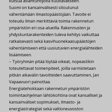
kutsua asiantuntijoita kuultavakseen.
Suomi on kansainvälisesti sitoutunut
vähentämään ilmastopäästöjään. Tavoite ei
toteudu ilman merkittäviä toimia rakennetun
ympäristön eri osa-alueilla. Rakennusten ja
yhdyskuntarakenteiden tuleva kehitys vaikuttaa
ratkaisevasti sekä kasvihuonekaasupäästöjen
vähentämiseen että uusiutuvien energialähteiden
lisäämiseen.
– Työryhmän pitää löytää oikeat, nopeastikin
toteutettavat toimenpiteet, joilla varmistetaan
pitkän aikavälin tavoitteiden saavuttaminen, Jan
Vapaavuori painottaa.
Energiatehokkaan rakennetun ympäristön
toimintaohjelman lähtökohtina ovat kansalliset ja
kansainväliset sopimukset, ilmasto- ja
energiastrategiat sekä valtioneuvoston