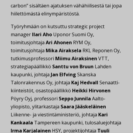
carbon” sisältäen ajatuksen vähähiilisestä tai jopa
hiilettömästä elinympäristöstä.
Työryhmään on kutsuttu strategic project
manager
Ilari Aho
Uponor Suomi Oy,
toimitusjohtaja
Ari Ahonen
RYM Oy,
toimitusjohtaja
Mika Airaksela
RKL Reponen Oy,
tutkimusprofessori
Miimu Airaksinen
VTT,
strategiapäällikkö
Santtu von Bruun
Lahden
kaupunki, johtaja
Jan Elfving
Skanska
Talonrakennus Oy, johtaja
Kaj Hedvall
Senaatti-
kiinteistöt, osastopäällikkö
Heikki Hirvonen
Pöyry Oyj, professori
Seppo Junnila
Aalto-
yliopisto, ylitarkastaja
Saara Jääskeläinen
Liikenne- ja viestintäministeriö, johtaja
Kari
Kankaala
Tampereen kaupunki, tulosaluejohtaja
Irma Karjalainen
HSY, projektijohtaja
Tuuli