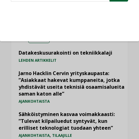
LUETUIMMAT UUTISET
Viikko
Kuukausi
Datakeskusurakointi on tekniikkalaji
LEHDEN ARTIKKELIT
Jarno Hacklin Cervin yrityskaupasta:
”Asiakkaat hakevat kumppaneita, jotka
yhdistävät useita teknisiä osaamisalueita
saman katon alle”
AJANKOHTAISTA
Sähköistyminen kasvaa voimakkaasti:
”Tulevat kilpailuedut syntyvät, kun
erilliset teknologiat tuodaan yhteen”
,
AJANKOHTAISTA
TILAAJILLE