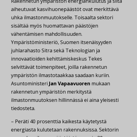
Rakennetun ympäristön energiankulutus ja siitä
aiheutuvat kasvihuonepäästöt ovat merkittävä
uhka ilmastonmuutokselle. Toisaalta sektori
sisältää myös huomattavan päästöjen
vähentämisen mahdollisuuden.
Ympäristöministeriö, Suomen itsenäisyyden
juhlarahasto Sitra sekä Teknologian ja
innovaatioiden kehittämiskeskus Tekes
selvittävät toimenpiteet, joilla rakennetun
ympäristön ilmastotaakkaa saadaan kuriin.
Asuntoministeri
Jan Vapaavuoren
mukaan
rakennetun ympäristön merkitystä
ilmastonmuutoksen hillinnässä ei aina yleisesti
tiedosteta.
– Peräti 40 prosenttia kaikesta käytetystä
energiasta kulutetaan rakennuksissa. Sektorin