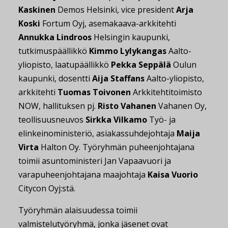
Kaskinen
Demos Helsinki, vice president
Arja
Koski
Fortum Oyj, asemakaava-arkkitehti
Annukka Lindroos
Helsingin kaupunki,
tutkimuspäällikkö
Kimmo Lylykangas
Aalto-
yliopisto, laatupäällikkö
Pekka Seppälä
Oulun
kaupunki, dosentti
Aija Staffans
Aalto-yliopisto,
arkkitehti
Tuomas Toivonen
Arkkitehtitoimisto
NOW, hallituksen pj.
Risto Vahanen
Vahanen Oy,
teollisuusneuvos
Sirkka Vilkamo
Työ- ja
elinkeinoministeriö, asiakassuhdejohtaja
Maija
Virta
Halton Oy. Työryhmän puheenjohtajana
toimii asuntoministeri Jan Vapaavuori ja
varapuheenjohtajana maajohtaja
Kaisa Vuorio
Citycon Oyj:stä.
Työryhmän alaisuudessa toimii
valmistelutyöryhmä, jonka jäsenet ovat