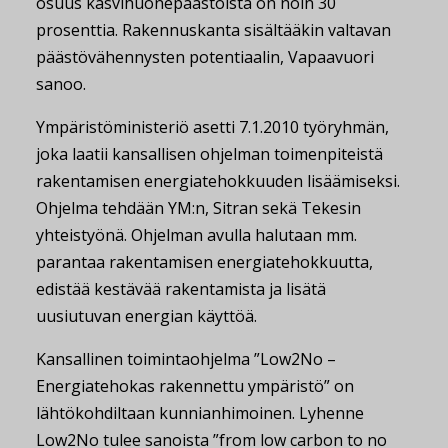
osuus kasvihuonepäästöistä on noin 30
prosenttia. Rakennuskanta sisältääkin valtavan
päästövähennysten potentiaalin, Vapaavuori
sanoo.
Ympäristöministeriö asetti 7.1.2010 työryhmän,
joka laatii kansallisen ohjelman toimenpiteistä
rakentamisen energiatehokkuuden lisäämiseksi.
Ohjelma tehdään YM:n, Sitran sekä Tekesin
yhteistyönä. Ohjelman avulla halutaan mm.
parantaa rakentamisen energiatehokkuutta,
edistää kestävää rakentamista ja lisätä
uusiutuvan energian käyttöä.
Kansallinen toimintaohjelma ”Low2No –
Energiatehokas rakennettu ympäristö” on
lähtökohdiltaan kunnianhimoinen. Lyhenne
Low2No tulee sanoista ”from low carbon to no