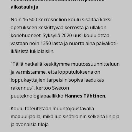
aikatauluja
Noin 16 500 kerrosneliön koulu sisältää kaksi
opetukseen keskittyvää kerrosta ja ullakon
konehuoneet. Syksyllä 2020 uusi koulu ottaa
vastaan noin 1350 lasta ja nuorta aina päiväkoti-
ikäisistä lukiolaisiin.
”Tällä hetkellä keskitymme muutossuunnitteluun
ja varmistamme, että lopputuloksena on
loppukäyttäjien tarpeisiin sopiva laadukas
rakennus”, kertoo Swecon
puuteknologiapäällikkö
Hannes Tähtinen
.
Koulu toteutetaan muuntojoustavalla
moduulijaolla, mikä luo sisätiloihin selkeitä linjoja
ja avonaisia tiloja.