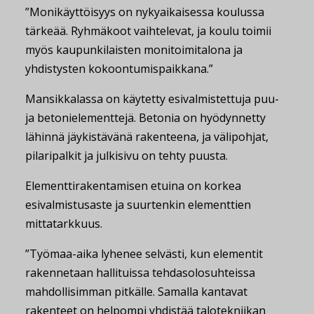
”Monikäyttöisyys on nykyaikaisessa koulussa
tärkeää. Ryhmäkoot vaihtelevat, ja koulu toimii
myös kaupunkilaisten monitoimitalona ja
yhdistysten kokoontumispaikkana.”
Mansikkalassa on käytetty esivalmistettuja puu-
ja betonielementtejä. Betonia on hyödynnetty
lähinnä jäykistävänä rakenteena, ja välipohjat,
pilaripalkit ja julkisivu on tehty puusta.
Elementtirakentamisen etuina on korkea
esivalmistusaste ja suurtenkin elementtien
mittatarkkuus.
”Työmaa-aika lyhenee selvästi, kun elementit
rakennetaan hallituissa tehdasolosuhteissa
mahdollisimman pitkälle. Samalla kantavat
rakenteet on helpompi yhdistää talotekniikan