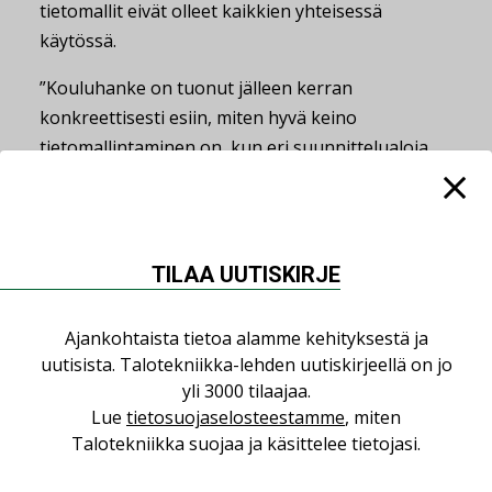
tietomallit eivät olleet kaikkien yhteisessä
käytössä.
”Kouluhanke on tuonut jälleen kerran
konkreettisesti esiin, miten hyvä keino
tietomallintaminen on, kun eri suunnittelualoja
sovitetaan yhteen ja ristiriitaisuuksia karsitaan
ennakkoon.”
Varstala myös toivoo, että puurakentaminen
TILAA UUTISKIRJE
arkipäiväistyy samaan tapaan.
”Tällä hetkellä julkinen puurakentaminen tässä
Ajankohtaista tietoa alamme kehityksestä ja
mittakaavassa vaatii, että tilaajalla on vahva halu
uutisista. Talotekniikka-lehden uutiskirjeellä on jo
käyttää puuta. Puurakentamisessa on kuitenkin
yli 3000 tilaajaa.
Lue
tietosuojaselosteestamme
, miten
hurjasti kehityspotentiaalia, ja nyt tarvitaan vain
Talotekniikka suojaa ja käsittelee tietojasi.
lisää Mansikkalan kaltaisia onnistuneita
kokemuksia ja positiivinen lumipalloefekti.”