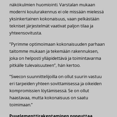
näkökulmien huomiointi. Varstalan mukaan
moderni koulurakennus ei ole missään mielessä
yksinkertainen kokonaisuus, vaan pelkästään
tekniset järjestelmät vaativat paljon tilaa ja
yhteensovitusta.
”Pyrimme optimoimaan kokonaisuuden parhaan
taitomme mukaan ja tekemään rakennuksen,
joka on helposti ylläpidettävä ja toimintavarma
pitkälle tulevaisuuteen”, hän kertoo.
”Swecon suunnittelijoilla on ollut suurin vastuu
eri tarpeiden yhteen sovittamisessa ja oikeiden
kompromissien löytämisessä. Se on ollut
haastavaa, mutta kokonaisuus on saatu
toimimaan.”
Puuelementtirakentaminen nopeuttaa