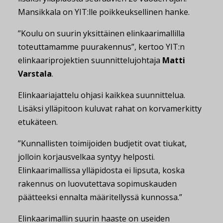
Mansikkala on YIT:lle poikkeuksellinen hanke.
”Koulu on suurin yksittäinen elinkaarimallilla
toteuttamamme puurakennus”, kertoo YIT:n
elinkaariprojektien suunnittelujohtaja
Matti
Varstala
.
Elinkaariajattelu ohjasi kaikkea suunnittelua.
Lisäksi ylläpitoon kuluvat rahat on korvamerkitty
etukäteen.
”Kunnallisten toimijoiden budjetit ovat tiukat,
jolloin korjausvelkaa syntyy helposti.
Elinkaarimallissa ylläpidosta ei lipsuta, koska
rakennus on luovutettava sopimuskauden
päätteeksi ennalta määritellyssä kunnossa.”
Elinkaarimallin suurin haaste on useiden