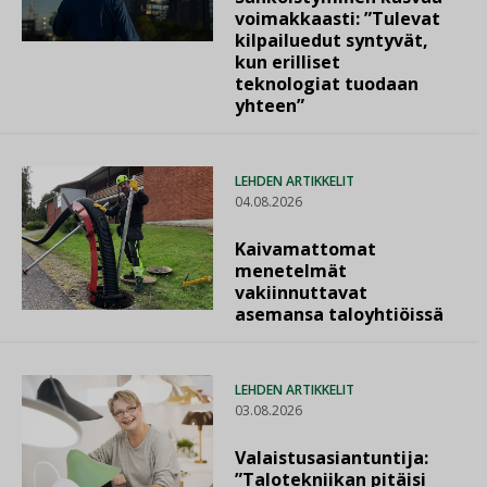
voimakkaasti: ”Tulevat
kilpailuedut syntyvät,
kun erilliset
teknologiat tuodaan
yhteen”
LEHDEN ARTIKKELIT
04.08.2026
Kaivamattomat
menetelmät
vakiinnuttavat
asemansa taloyhtiöissä
LEHDEN ARTIKKELIT
03.08.2026
Valaistusasiantuntija:
”Talotekniikan pitäisi