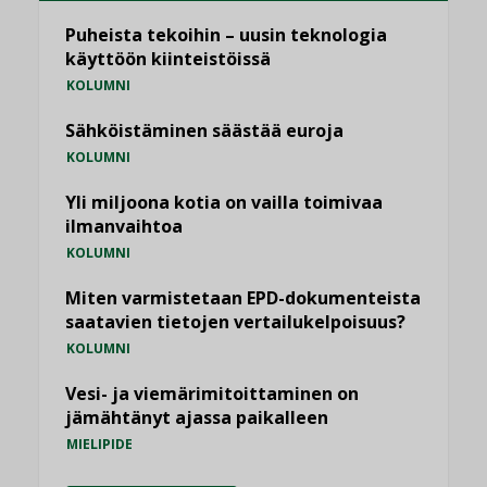
Puheista tekoihin – uusin teknologia
käyttöön kiinteistöissä
KOLUMNI
Sähköistäminen säästää euroja
KOLUMNI
Yli miljoona kotia on vailla toimivaa
ilmanvaihtoa
KOLUMNI
Miten varmistetaan EPD-dokumenteista
saatavien tietojen vertailukelpoisuus?
KOLUMNI
Vesi- ja viemärimitoittaminen on
jämähtänyt ajassa paikalleen
MIELIPIDE