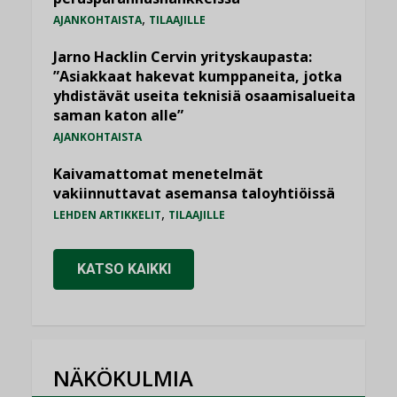
,
AJANKOHTAISTA
TILAAJILLE
Jarno Hacklin Cervin yrityskaupasta:
”Asiakkaat hakevat kumppaneita, jotka
yhdistävät useita teknisiä osaamisalueita
saman katon alle”
AJANKOHTAISTA
Kaivamattomat menetelmät
vakiinnuttavat asemansa taloyhtiöissä
,
LEHDEN ARTIKKELIT
TILAAJILLE
KATSO KAIKKI
NÄKÖKULMIA