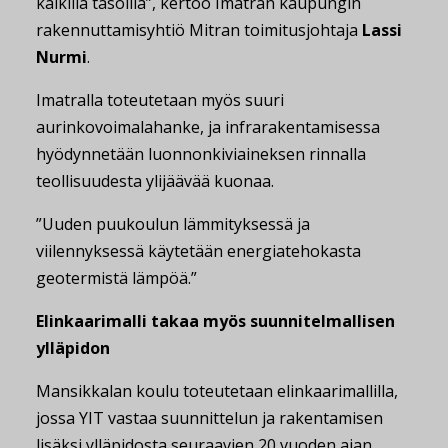
kaikilla tasoilla”, kertoo Imatran kaupungin
rakennuttamisyhtiö Mitran toimitusjohtaja
Lassi
Nurmi
.
Imatralla toteutetaan myös suuri
aurinkovoimalahanke, ja infrarakentamisessa
hyödynnetään luonnonkiviaineksen rinnalla
teollisuudesta ylijäävää kuonaa.
”Uuden puukoulun lämmityksessä ja
viilennyksessä käytetään energiatehokasta
geotermistä lämpöä.”
Elinkaarimalli takaa myös suunnitelmallisen
ylläpidon
Mansikkalan koulu toteutetaan elinkaarimallilla,
jossa YIT vastaa suunnittelun ja rakentamisen
lisäksi ylläpidosta seuraavien 20 vuoden ajan.