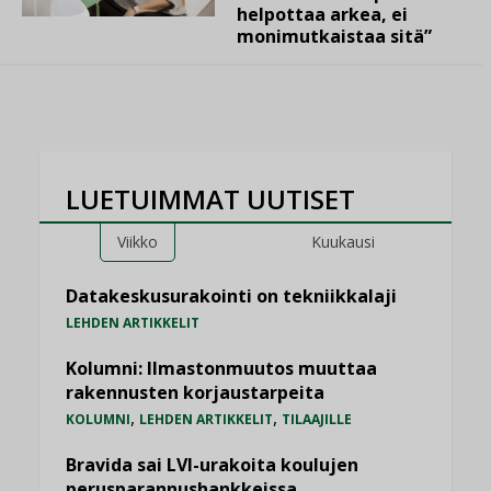
helpottaa arkea, ei
monimutkaistaa sitä”
LUETUIMMAT UUTISET
Viikko
Kuukausi
Datakeskusurakointi on tekniikkalaji
LEHDEN ARTIKKELIT
Kolumni: Ilmastonmuutos muuttaa
rakennusten korjaustarpeita
,
,
KOLUMNI
LEHDEN ARTIKKELIT
TILAAJILLE
Bravida sai LVI-urakoita koulujen
perusparannushankkeissa