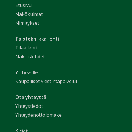
Etusivu
Näkökulmat
Nimitykset
Talotekniikka-lehti
Tilaa lehti
Näköislehdet
Yrityksille
Kaupalliset viestintäpalvelut
Ota yhteyttä
Yhteystiedot
Yhteydenottolomake
Kirjat