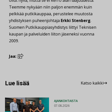
ollut hyvä, mutta se ei kerro alan laajuudesta.
Teemme nykyään niin paljon enemmän kuin
pelkkää putkikauppaa, perustelee muutosta
yhdistyksen puheenjohtaja
Erkki Stenberg
.
Suomen Putkikauppiasyhdistys liittyi Teknisen
kaupan ja palveluiden liiton jäseneksi vuonna
2009.
Jaa:
Lue lisää
Katso kaikki
AJANKOHTAISTA
07.08.2026