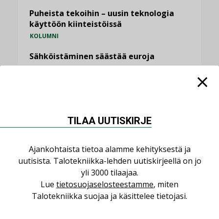
Puheista tekoihin – uusin teknologia
käyttöön kiinteistöissä
KOLUMNI
Sähköistäminen säästää euroja
KOLUMNI
Yli miljoona kotia on vailla toimivaa
ilmanvaihtoa
KOLUMNI
TILAA UUTISKIRJE
Miten varmistetaan EPD-dokumenteista
saatavien tietojen vertailukelpoisuus?
Ajankohtaista tietoa alamme kehityksestä ja
KOLUMNI
uutisista. Talotekniikka-lehden uutiskirjeellä on jo
yli 3000 tilaajaa.
Vesi- ja viemärimitoittaminen on
Lue
tietosuojaselosteestamme
, miten
jämähtänyt ajassa paikalleen
Talotekniikka suojaa ja käsittelee tietojasi.
MIELIPIDE