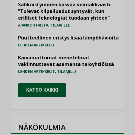
Sähköistyminen kasvaa voimakkaasti:
”Tulevat kilpailuedut syntyvät, kun
erilliset teknologiat tuodaan yhteen”
,
AJANKOHTAISTA
TILAAJILLE
Puutteellinen eristys lisää lämpöhäviöitä
LEHDEN ARTIKKELIT
Kaivamattomat menetelmät
vakiinnuttavat asemansa taloyhtiöissä
,
LEHDEN ARTIKKELIT
TILAAJILLE
KATSO KAIKKI
NÄKÖKULMIA