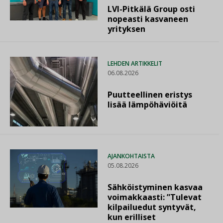
LVI-Pitkälä Group osti
nopeasti kasvaneen
yrityksen
LEHDEN ARTIKKELIT
06.08.2026
Puutteellinen eristys
lisää lämpöhäviöitä
AJANKOHTAISTA
05.08.2026
Sähköistyminen kasvaa
voimakkaasti: ”Tulevat
kilpailuedut syntyvät,
kun erilliset