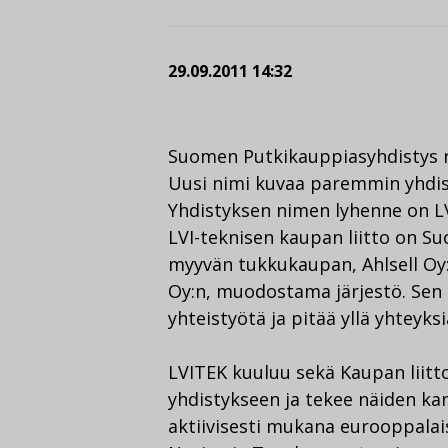
29.09.2011 14:32
Suomen Putkikauppiasyhdistys ry:
Uusi nimi kuvaa paremmin yhdist
Yhdistyksen nimen lyhenne on L
LVI-teknisen kaupan liitto on S
myyvän tukkukaupan, Ahlsell Oy:
Oy:n, muodostama järjestö. Sen 
yhteistyötä ja pitää yllä yhteyks
LVITEK kuuluu sekä Kaupan liitt
yhdistykseen ja tekee näiden kan
aktiivisesti mukana eurooppalai