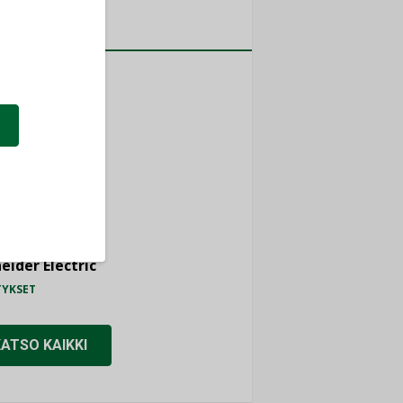
a
MITYKSET
ti
TYKSET
ir
TYKSET
nlund Oy
TYKSET
eider Electric
TYKSET
KATSO KAIKKI