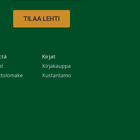
TILAA LEHTI
ttä
Kirjat
ot
Kirjakauppa
ttolomake
Kustantamo