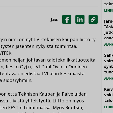
tekn
LEHD
Jaa:
Jarn
JAA
JAA
KOPIOI
”As
jotk
FACEBOOKISSA
LINKEDINISSÄ
LINKKI
osaa
n nimi on nyt LVI-teknisen kaupan liitto ry.
AJAN
ysten jäsenten nykyistä toimintaa.
VITEK.
Säh
uomen neljän johtavan talotekniikkatuotteita
voim
n, Kesko Oyj:n, LVI-Dahl Oy:n ja Onninen
synt
tuo
tehtävä on edistää LVI-alan keskinäistä
AJAN
iä sidosryhmiin.
Kai
oon että Teknisen Kaupan ja Palveluiden
vak
ssa tiivistä yhteistyötä. Liitto on myös
talo
sen FEST:n toiminnassa. Myös Ruotsin,
LEHD