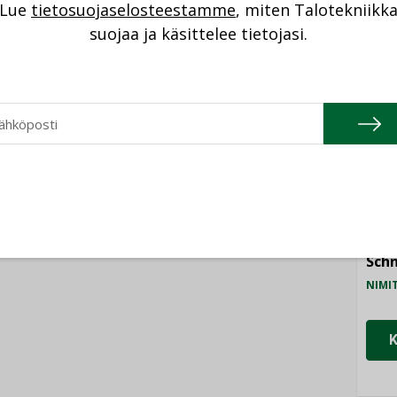
04.08.2026
Lue
tietosuojaselosteestamme
, miten Talotekniikk
NI
istyminen
suojaa ja käsittelee tietojasi.
Kaivamattomat
 voimakkaasti:
menetelmät
at kilpailuedut
Cons
vakiinnuttavat
ät, kun erilliset
asemansa
ogiat tuodaan
NIMI
taloyhtiöissä
n”
Refa
NIMI
Gra
NIMI
Schn
NIMI