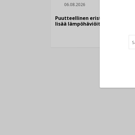
06.08.2026
Sähkö
kasvaa
Puutteellinen eristys
”Tulev
lisää lämpöhäviöitä
syntyv
teknol
yhtee