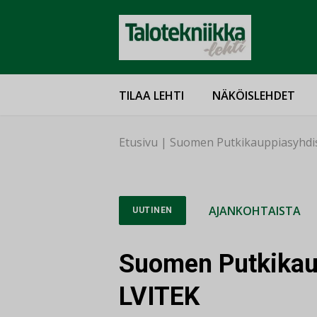
TILAA LEHTI
NÄKÖISLEHDET
Etusivu
|
Suomen Putkikauppiasyhdis
AJANKOHTAISTA
UUTINEN
Suomen Putkikaup
LVITEK