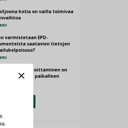
miljoona kotia on vailla toimivaa
anvaihtoa
MNI
n varmistetaan EPD-
menteista saatavien tietojen
ailukelpoisuus?
MNI
- ja viemärimitoittaminen on
htänyt ajassa paikalleen
PIDE
KATSO KAIKKI
a.
aa.