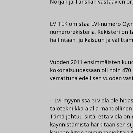
Norjan ja Tanskan vastaavien or
LVITEK omistaa LVI-numero Oy:n 
numerorekisteriä. Rekisteri on t
hallintaan, julkaisuun ja välittäm
Vuoden 2011 ensimmäisten kuude
kokonaisuudessaan oli noin 470 
verrattuna edellisen vuoden vas
– Lvi-myynnissä ei vielä ole hid
talotekniikka-alalla mahdollinen
Tämä johtuu siitä, että vielä on
käynnistämistä harkitaan sen si
kaupan liiton toiminnanjohtaja