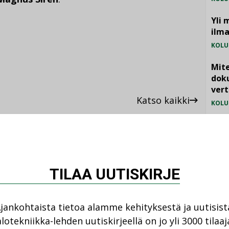
Yli 
ilm
KOLU
Mite
doku
vert
Katso kaikki
KOLU
Vesi
jämä
MIELI
TILAA UUTISKIRJE
jankohtaista tietoa alamme kehityksestä ja uutisist
ANKOHTAISTA
LEHDEN ARTIKKELIT
lotekniikka-lehden uutiskirjeellä on jo yli 3000 tilaaj
08.2026