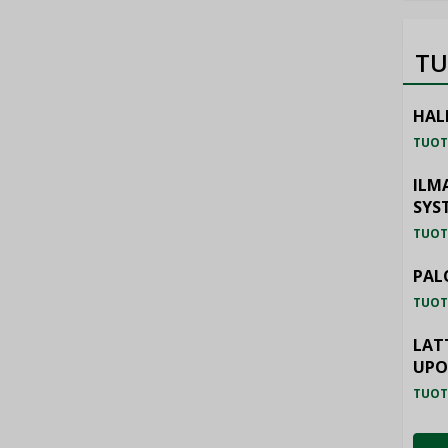
TU
HAL
TUOT
ILM
SYS
TUOT
PAL
TUOT
LAT
UP
TUOT