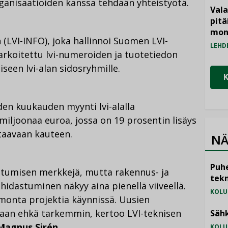
ganisaatioiden kanssa tehdään yhteistyötä.
Vala
pitä
mon
(LVI-INFO), joka hallinnoi Suomen LVI-
LEHD
arkoitettu lvi-numeroiden ja tuotetiedon
iseen lvi-alan sidosryhmille.
n kuukauden myynti lvi-alalla
miljoonaa euroa, jossa on 19 prosentin lisäys
taavaan kauteen.
NÄ
Puhe
astumisen merkkejä, mutta rakennus- ja
tekn
 hidastuminen näkyy aina pienellä viiveellä.
KOLU
 monta projektia käynnissä. Uusien
jaan ehkä tarkemmin, kertoo LVI-teknisen
Sähk
Magnus Sirén
.
KOLU