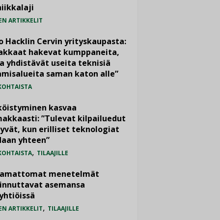
iikkalaji
EN ARTIKKELIT
o Hacklin Cervin yrityskaupasta:
iakkaat hakevat kumppaneita,
a yhdistävät useita teknisiä
misalueita saman katon alle”
KOHTAISTA
köistyminen kasvaa
akkaasti: ”Tulevat kilpailuedut
yvät, kun erilliset teknologiat
daan yhteen”
,
KOHTAISTA
TILAAJILLE
vamattomat menetelmät
iinnuttavat asemansa
yhtiöissä
,
EN ARTIKKELIT
TILAAJILLE