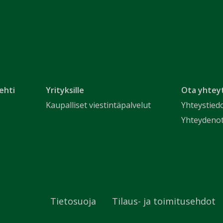
ehti
Yrityksille
Ota yhtey
Kaupalliset viestintäpalvelut
Yhteystied
Yhteydeno
Tietosuoja
Tilaus- ja toimitusehdot