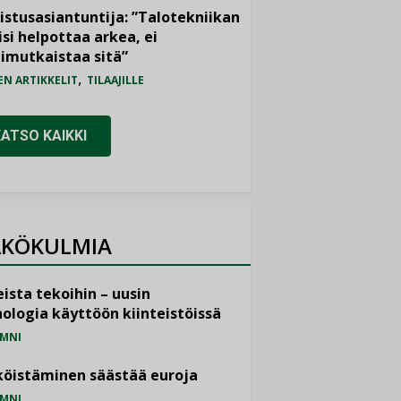
istusasiantuntija: ”Talotekniikan
isi helpottaa arkea, ei
imutkaistaa sitä”
,
EN ARTIKKELIT
TILAAJILLE
KATSO KAIKKI
KÖKULMIA
ista tekoihin – uusin
ologia käyttöön kiinteistöissä
MNI
öistäminen säästää euroja
MNI