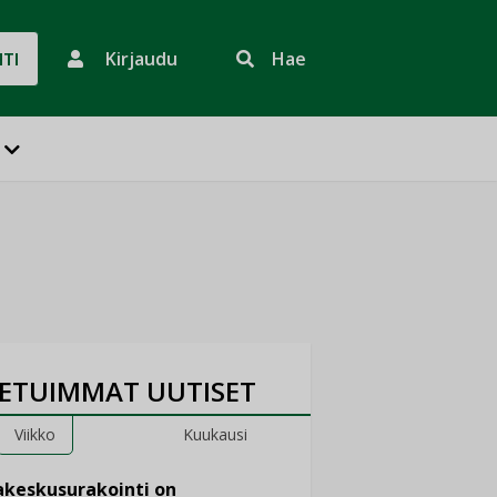
Kirjaudu
Hae
HTI
ETUIMMAT UUTISET
Viikko
Kuukausi
keskusurakointi on