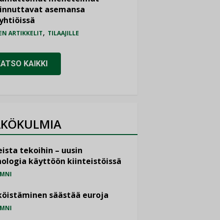
iinnuttavat asemansa
yhtiöissä
,
EN ARTIKKELIT
TILAAJILLE
KATSO KAIKKI
KÖKULMIA
ista tekoihin – uusin
ologia käyttöön kiinteistöissä
MNI
öistäminen säästää euroja
MNI