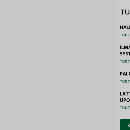
TU
HAL
TUOT
ILM
SYS
TUOT
PAL
TUOT
LAT
UP
TUOT