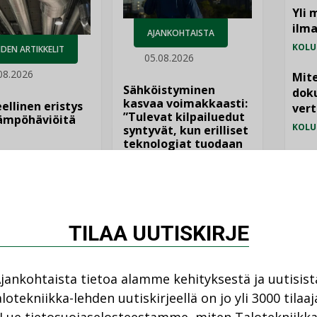
Yli 
ilm
AJANKOHTAISTA
KOLU
DEN ARTIKKELIT
05.08.2026
08.2026
Mite
Sähköistyminen
doku
kasvaa voimakkaasti:
ellinen eristys
vert
”Tulevat kilpailuedut
lämpöhäviöitä
KOLU
syntyvät, kun erilliset
teknologiat tuodaan
yhteen”
Vesi
jämä
MIELI
TILAA UUTISKIRJE
jankohtaista tietoa alamme kehityksestä ja uutisist
lotekniikka-lehden uutiskirjeellä on jo yli 3000 tilaaj