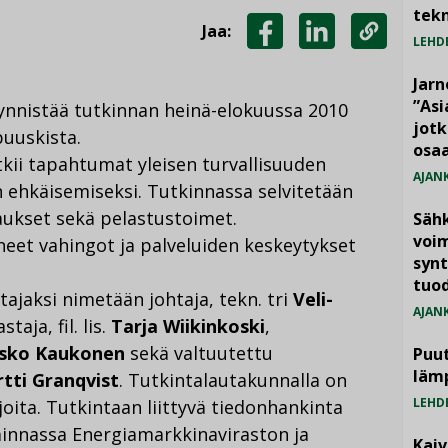
tekn
Jaa:
LEHD
JAA
JAA
KOPIOI
FACEBOOKISSA
LINKEDINISSÄ
LINKKI
Jarn
”As
nnistää tutkinnan heinä-elokuussa 2010
jotk
uuskista.
osaa
ii tapahtumat yleisen turvallisuuden
AJAN
 ehkäisemiseksi. Tutkinnassa selvitetään
aukset sekä pelastustoimet.
Säh
voim
neet vahingot ja palveluiden keskeytykset
synt
tuo
jaksi nimetään johtaja, tekn. tri
Veli-
AJAN
taja, fil. lis.
Tarja Wiikinkoski
,
sko Kaukonen
sekä valtuutettu
Puut
läm
rtti Granqvist
. Tutkintalautakunnalla on
LEHD
oita. Tutkintaan liittyvä tiedonhankinta
minnassa Energiamarkkinaviraston ja
Kai