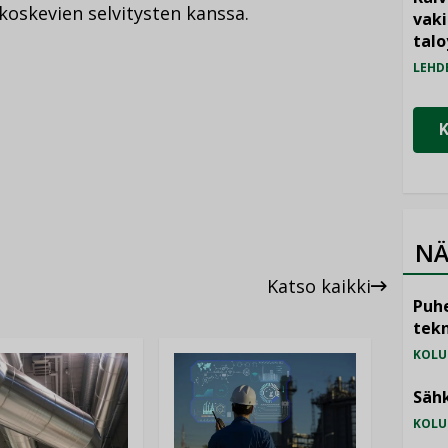
oskevien selvitysten kanssa.
vak
talo
LEHD
NÄ
Katso kaikki
Puhe
tekn
KOLU
Sähk
KOLU