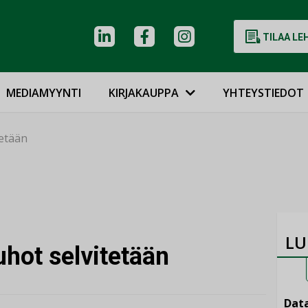
TILAA LE
MEDIAMYYNTI
KIRJAKAUPPA
YHTEYSTIEDOT
etään
LU
hot selvitetään
Data