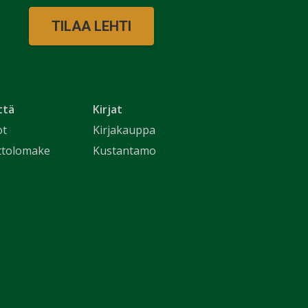
TILAA LEHTI
ttä
Kirjat
ot
Kirjakauppa
ttolomake
Kustantamo