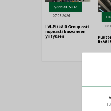
AJANKOHTAISTA
07.08.2026
LEH
06.
LVI-Pitkälä Group osti
nopeasti kasvaneen
yrityksen
Puutte
lisää 
A
Ta