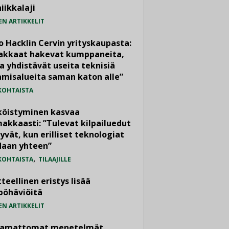
iikkalaji
EN ARTIKKELIT
o Hacklin Cervin yrityskaupasta:
iakkaat hakevat kumppaneita,
a yhdistävät useita teknisiä
misalueita saman katon alle”
KOHTAISTA
köistyminen kasvaa
akkaasti: ”Tulevat kilpailuedut
yvät, kun erilliset teknologiat
daan yhteen”
,
KOHTAISTA
TILAAJILLE
teellinen eristys lisää
pöhäviöitä
EN ARTIKKELIT
vamattomat menetelmät