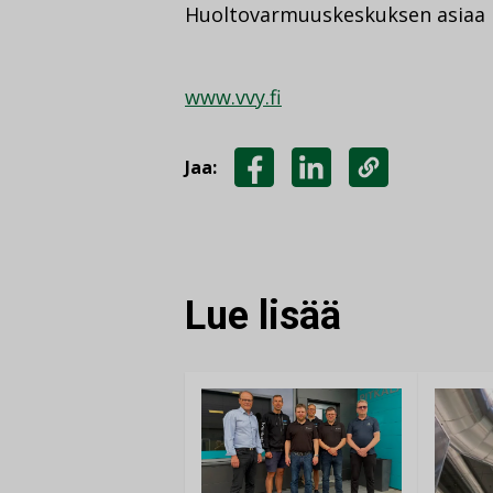
Huoltovarmuuskeskuksen asiaa k
www.vvy.fi
Jaa:
JAA
JAA
KOPIOI
FACEBOOKISSA
LINKEDINISSÄ
LINKKI
Lue lisää