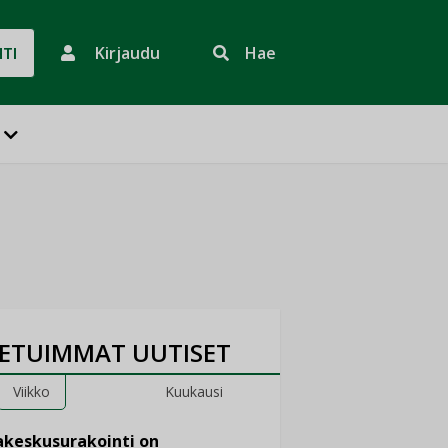
Kirjaudu
Hae
HTI
ETUIMMAT UUTISET
Viikko
Kuukausi
keskusurakointi on