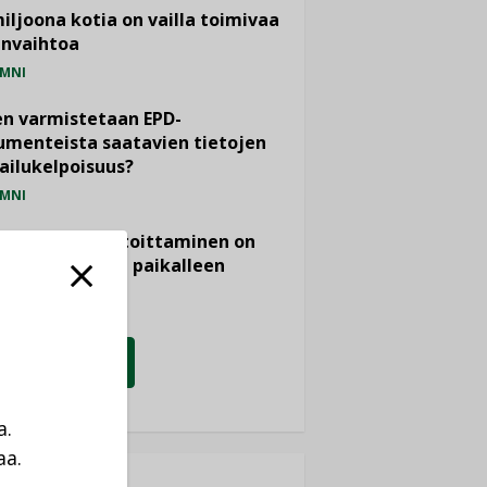
miljoona kotia on vailla toimivaa
anvaihtoa
MNI
n varmistetaan EPD-
menteista saatavien tietojen
ailukelpoisuus?
MNI
- ja viemärimitoittaminen on
htänyt ajassa paikalleen
PIDE
KATSO KAIKKI
a.
aa.