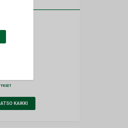
a
MITYKSET
ti
TYKSET
ir
TYKSET
nlund Oy
TYKSET
eider Electric
TYKSET
KATSO KAIKKI