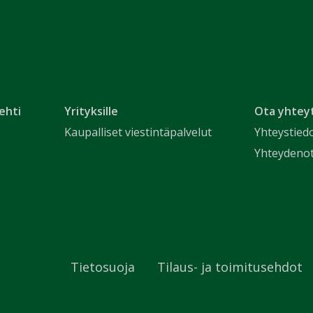
ehti
Yrityksille
Ota yhtey
Kaupalliset viestintäpalvelut
Yhteystied
Yhteydeno
Tietosuoja
Tilaus- ja toimitusehdot