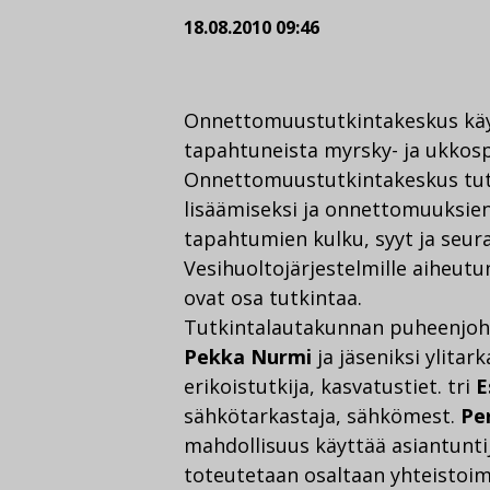
18.08.2010 09:46
Onnettomuustutkintakeskus käy
tapahtuneista myrsky- ja ukkosp
Onnettomuustutkintakeskus tutk
lisäämiseksi ja onnettomuuksien
tapahtumien kulku, syyt ja seur
Vesihuoltojärjestelmille aiheutu
ovat osa tutkintaa.
Tutkintalautakunnan puheenjohta
Pekka Nurmi
ja jäseniksi ylitarkas
erikoistutkija, kasvatustiet. tri
E
sähkötarkastaja, sähkömest.
Pe
mahdollisuus käyttää asiantuntij
toteutetaan osaltaan yhteistoi