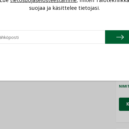
Lue
tietosuojaselosteestamme
, miten Talotekniikk
NI
suojaa ja käsittelee tietojasi.
Cons
NIMI
Refa
NIMI
Gra
NIMI
Schn
NIMI