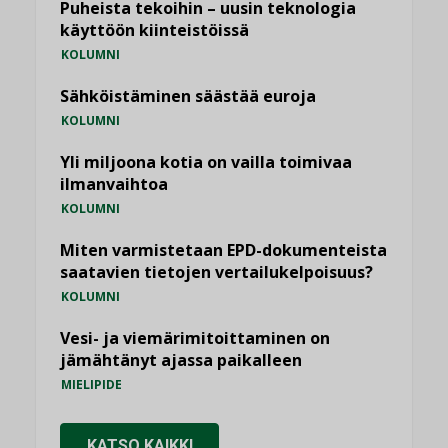
Puheista tekoihin – uusin teknologia
käyttöön kiinteistöissä
KOLUMNI
Sähköistäminen säästää euroja
KOLUMNI
Yli miljoona kotia on vailla toimivaa
ilmanvaihtoa
KOLUMNI
Miten varmistetaan EPD-dokumenteista
saatavien tietojen vertailukelpoisuus?
KOLUMNI
Vesi- ja viemärimitoittaminen on
jämähtänyt ajassa paikalleen
MIELIPIDE
KATSO KAIKKI