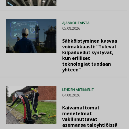
AJANKOHTAISTA
05.08.2026
Sähköistyminen kasvaa
voimakkaasti: ”Tulevat
kilpailuedut syntyvät,
kun erilliset
teknologiat tuodaan
yhteen”
LEHDEN ARTIKKELIT
04.08.2026
Kaivamattomat
menetelmät
vakiinnuttavat
asemansa taloyhtiöissä