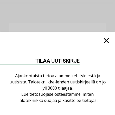
LUETUIMMAT UUTISET
Viikko
Kuukausi
Datakeskusurakointi on tekniikkalaji
TILAA UUTISKIRJE
LEHDEN ARTIKKELIT
Jarno Hacklin Cervin yrityskaupasta:
Ajankohtaista tietoa alamme kehityksestä ja
”Asiakkaat hakevat kumppaneita, jotka
uutisista. Talotekniikka-lehden uutiskirjeellä on jo
yhdistävät useita teknisiä osaamisalueita
yli 3000 tilaajaa.
saman katon alle”
Lue
tietosuojaselosteestamme
, miten
AJANKOHTAISTA
Talotekniikka suojaa ja käsittelee tietojasi.
Kolumni: Ilmastonmuutos muuttaa
rakennusten korjaustarpeita