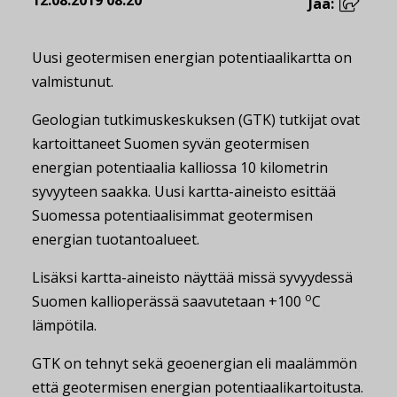
12.08.2019 08:20
Jaa:
Uusi geotermisen energian potentiaalikartta on
valmistunut.
Geologian tutkimuskeskuksen (GTK) tutkijat ovat
kartoittaneet Suomen syvän geotermisen
energian potentiaalia kalliossa 10 kilometrin
syvyyteen saakka. Uusi kartta-aineisto esittää
Suomessa potentiaalisimmat geotermisen
energian tuotantoalueet.
Lisäksi kartta-aineisto näyttää missä syvyydessä
o
Suomen kallioperässä saavutetaan +100
C
lämpötila.
GTK on tehnyt sekä geoenergian eli maalämmön
että geotermisen energian potentiaalikartoitusta.