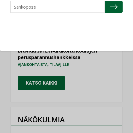
,
,
KOLUMNI
LEHDEN ARTIKKELIT
TILAAJILLE
Sähköistyminen kasvaa voimakkaasti:
”Tulevat kilpailuedut syntyvät, kun
erilliset teknologiat tuodaan yhteen”
,
AJANKOHTAISTA
TILAAJILLE
Bravida sai LVI-urakoita koulujen
perusparannushankkeissa
,
AJANKOHTAISTA
TILAAJILLE
KATSO KAIKKI
NÄKÖKULMIA