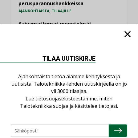
perusparannushankkeissa
,
AJANKOHTAISTA
TILAAJILLE
Kaivamattomat menetelmät
vakiinnuttavat asemansa taloyhtiöissä
,
LEHDEN ARTIKKELIT
TILAAJILLE
KATSO KAIKKI
TILAA UUTISKIRJE
Ajankohtaista tietoa alamme kehityksestä ja
uutisista. Talotekniikka-lehden uutiskirjeellä on jo
yli 3000 tilaajaa.
NÄKÖKULMIA
Lue
tietosuojaselosteestamme
, miten
Talotekniikka suojaa ja käsittelee tietojasi.
Puheista tekoihin – uusin teknologia
käyttöön kiinteistöissä
KOLUMNI