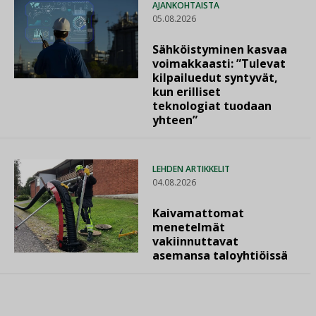
AJANKOHTAISTA
05.08.2026
Sähköistyminen kasvaa
voimakkaasti: ”Tulevat
kilpailuedut syntyvät,
kun erilliset
teknologiat tuodaan
yhteen”
LEHDEN ARTIKKELIT
04.08.2026
Kaivamattomat
menetelmät
vakiinnuttavat
asemansa taloyhtiöissä