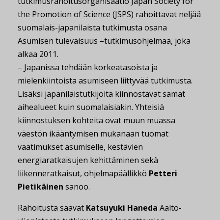
tutkimusrahoitusorganisaatio Japan Society for
the Promotion of Science (JSPS) rahoittavat neljää
suomalais-japanilaista tutkimusta osana
Asumisen tulevaisuus –tutkimusohjelmaa, joka
alkaa 2011.
– Japanissa tehdään korkeatasoista ja
mielenkiintoista asumiseen liittyvää tutkimusta.
Lisäksi japanilaistutkijoita kiinnostavat samat
aihealueet kuin suomalaisiakin. Yhteisiä
kiinnostuksen kohteita ovat muun muassa
väestön ikääntymisen mukanaan tuomat
vaatimukset asumiselle, kestävien
energiaratkaisujen kehittäminen sekä
liikenneratkaisut, ohjelmapäällikkö
Petteri
Pietikäinen
sanoo.
Rahoitusta saavat
Katsuyuki Haneda
Aalto-