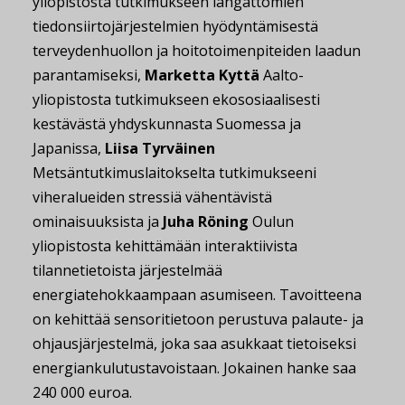
yliopistosta tutkimukseen langattomien
tiedonsiirtojärjestelmien hyödyntämisestä
terveydenhuollon ja hoitotoimenpiteiden laadun
parantamiseksi,
Marketta Kyttä
Aalto-
yliopistosta tutkimukseen ekososiaalisesti
kestävästä yhdyskunnasta Suomessa ja
Japanissa,
Liisa Tyrväinen
Metsäntutkimuslaitokselta tutkimukseeni
viheralueiden stressiä vähentävistä
ominaisuuksista ja
Juha Röning
Oulun
yliopistosta kehittämään interaktiivista
tilannetietoista järjestelmää
energiatehokkaampaan asumiseen. Tavoitteena
on kehittää sensoritietoon perustuva palaute- ja
ohjausjärjestelmä, joka saa asukkaat tietoiseksi
energiankulutustavoistaan. Jokainen hanke saa
240 000 euroa.