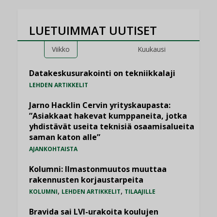
LUETUIMMAT UUTISET
Viikko
Kuukausi
Datakeskusurakointi on tekniikkalaji
LEHDEN ARTIKKELIT
Jarno Hacklin Cervin yrityskaupasta:
”Asiakkaat hakevat kumppaneita, jotka
yhdistävät useita teknisiä osaamisalueita
saman katon alle”
AJANKOHTAISTA
Kolumni: Ilmastonmuutos muuttaa
rakennusten korjaustarpeita
,
,
KOLUMNI
LEHDEN ARTIKKELIT
TILAAJILLE
Bravida sai LVI-urakoita koulujen