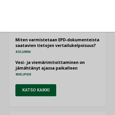
Sähköistäminen säästää euroja
KOLUMNI
Yli miljoona kotia on vailla toimivaa
ilmanvaihtoa
KOLUMNI
Miten varmistetaan EPD-dokumenteista
saatavien tietojen vertailukelpoisuus?
KOLUMNI
Vesi- ja viemärimitoittaminen on
jämähtänyt ajassa paikalleen
MIELIPIDE
KATSO KAIKKI