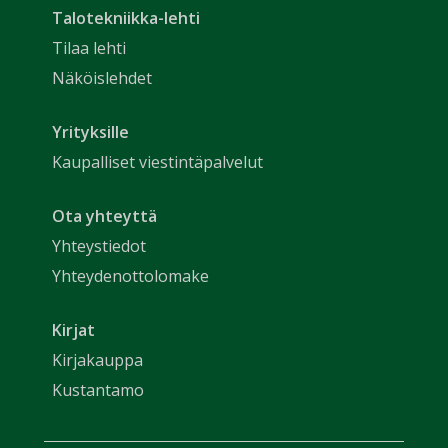
Talotekniikka-lehti
Tilaa lehti
Näköislehdet
Yrityksille
Kaupalliset viestintäpalvelut
Ota yhteyttä
Yhteystiedot
Yhteydenottolomake
Kirjat
Kirjakauppa
Kustantamo