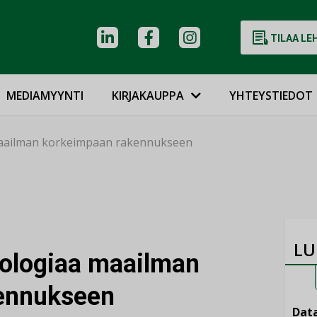
TILAA LE
MEDIAMYYNTI
KIRJAKAUPPA
YHTEYSTIEDOT
maailman korkeimpaan rakennukseen
LU
nologiaa maailman
ennukseen
Data