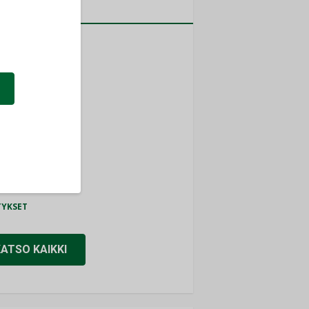
a
MITYKSET
ti
TYKSET
ir
TYKSET
nlund Oy
TYKSET
eider Electric
TYKSET
KATSO KAIKKI