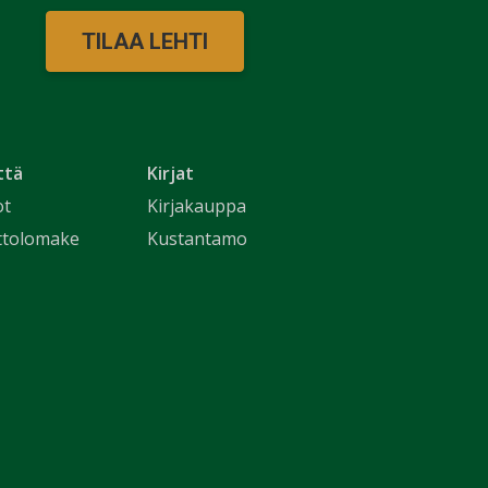
TILAA LEHTI
ttä
Kirjat
ot
Kirjakauppa
ttolomake
Kustantamo