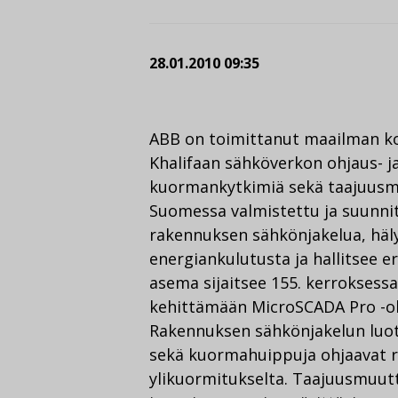
28.01.2010 09:35
ABB on toimittanut maailman k
Khalifaan sähköverkon ohjaus- ja
kuormankytkimiä sekä taajuusmu
Suomessa valmistettu ja suunnit
rakennuksen sähkönjakelua, häly
energiankulutusta ja hallitsee eri
asema sijaitsee 155. kerroksess
kehittämään MicroSCADA Pro -o
Rakennuksen sähkönjakelun luo
sekä kuormahuippuja ohjaavat r
ylikuormitukselta. Taajuusmuut