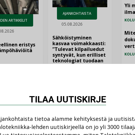
Yli 
ilm
AJANKOHTAISTA
KOLU
DEN ARTIKKELIT
05.08.2026
08.2026
Mite
Sähköistyminen
doku
kasvaa voimakkaasti:
ellinen eristys
vert
”Tulevat kilpailuedut
lämpöhäviöitä
syntyvät, kun erilliset
KOLU
teknologiat tuodaan
yhteen”
Vesi
jämä
MIELI
TILAA UUTISKIRJE
jankohtaista tietoa alamme kehityksestä ja uutisist
lotekniikka-lehden uutiskirjeellä on jo yli 3000 tilaaj