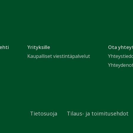
ehti
Yrityksille
Ota yhtey
Kaupalliset viestintäpalvelut
Yhteystied
Yhteydeno
Tietosuoja
Tilaus- ja toimitusehdot