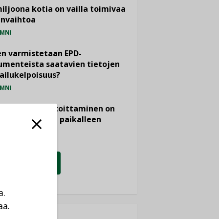
miljoona kotia on vailla toimivaa
anvaihtoa
MNI
n varmistetaan EPD-
menteista saatavien tietojen
ailukelpoisuus?
MNI
- ja viemärimitoittaminen on
htänyt ajassa paikalleen
PIDE
KATSO KAIKKI
a.
aa.