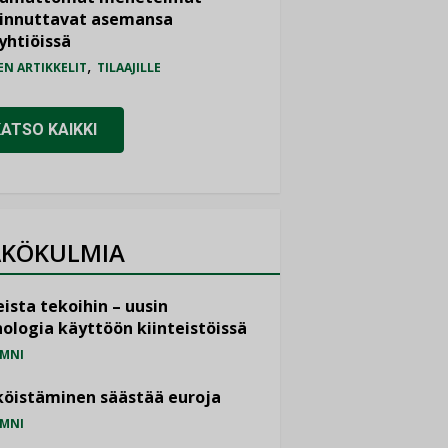
iinnuttavat asemansa
yhtiöissä
,
EN ARTIKKELIT
TILAAJILLE
KATSO KAIKKI
KÖKULMIA
ista tekoihin – uusin
ologia käyttöön kiinteistöissä
MNI
öistäminen säästää euroja
MNI