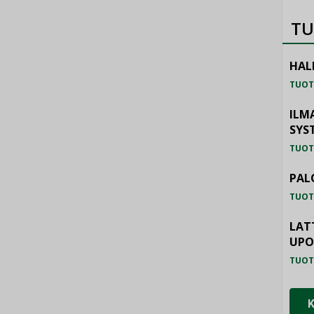
TU
HAL
TUOT
ILM
SYS
TUOT
PAL
TUOT
LAT
UP
TUOT