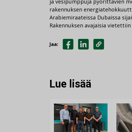
ja vesipumppuja pyörittävien m
rakennuksen energiatehokkuutt
Arabiemiraateissa Dubaissa sijai
Rakennuksen avajaisia vietettii
Jaa:
JAA
JAA
KOPIOI
FACEBOOKISSA
LINKEDINISSÄ
LINKKI
Lue lisää