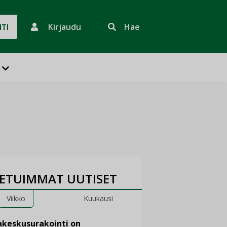
Kirjaudu
Hae
HTI
ETUIMMAT UUTISET
Viikko
Kuukausi
keskusurakointi on