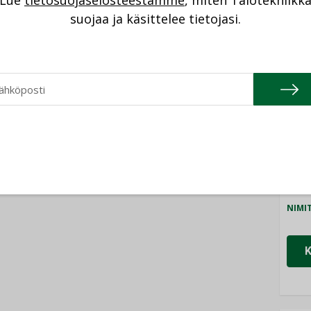
Lue
tietosuojaselosteestamme
, miten Talotekniikk
NI
suojaa ja käsittelee tietojasi.
Cons
NIMI
Refa
NIMI
Gra
NIMI
Schn
NIMI