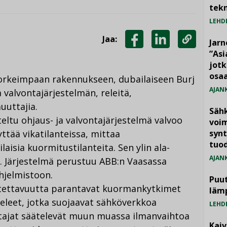
tekn
LEHD
Jaa:
Jarn
JAA
JAA
KOPIOI
”As
jotk
FACEBOOKISSA
LINKEDINISSÄ
LINKKI
osaa
orkeimpaan rakennukseen, dubailaiseen Burj
AJAN
 valvontajärjestelmän, releitä,
uttajia.
Säh
eltu ohjaus- ja valvontajärjestelmä valvoo
voim
ttää vikatilanteissa, mittaa
synt
tuo
laisia kuormitustilanteita. Sen ylin ala-
AJAN
a. Järjestelmä perustuu ABB:n Vaasassa
hjelmistoon.
Puut
tettavuutta parantavat kuormankytkimet
läm
eleet, jotka suojaavat sähköverkkoa
LEHD
tajat säätelevät muun muassa ilmanvaihtoa
Kai