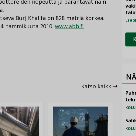
oottoreiden nopeutta ja parantavat näin
vak
a.
talo
tseva Burj Khalifa on 828 metriä korkea.
LEHD
n 4. tammikuuta 2010.
www.abb.fi
NÄ
Katso kaikki
Puhe
tekn
KOLU
Sähk
KOLU