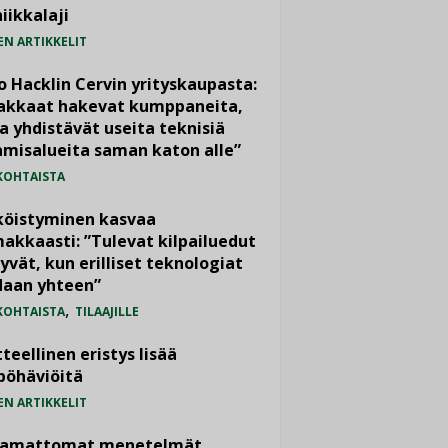
iikkalaji
EN ARTIKKELIT
o Hacklin Cervin yrityskaupasta:
iakkaat hakevat kumppaneita,
a yhdistävät useita teknisiä
misalueita saman katon alle”
KOHTAISTA
köistyminen kasvaa
akkaasti: ”Tulevat kilpailuedut
yvät, kun erilliset teknologiat
daan yhteen”
,
KOHTAISTA
TILAAJILLE
teellinen eristys lisää
pöhäviöitä
EN ARTIKKELIT
vamattomat menetelmät