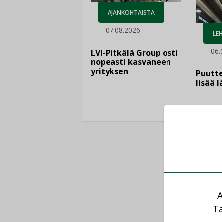
AJANKOHTAISTA
07.08.2026
LEH
06.
LVI-Pitkälä Group osti
nopeasti kasvaneen
yrityksen
Puutte
lisää 
A
Ta