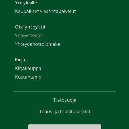
Yrityksille
Kaupalliset viestintäpalvelut
Ota yhteyttä
Yhteystiedot
Yhteydenottolomake
Kirjat
Kirjakauppa
Kustantamo
Tietosuoja
Tilaus- ja toimitusehdot