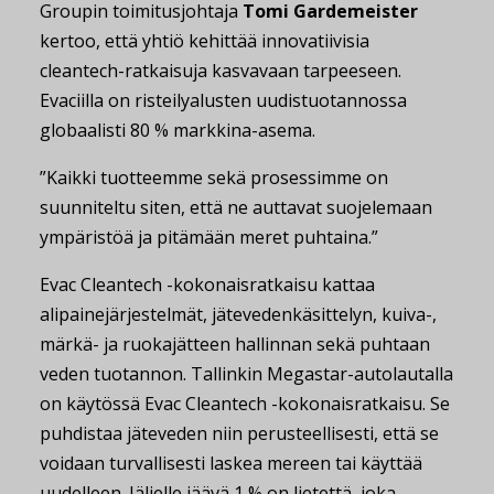
Groupin toimitusjohtaja
Tomi Gardemeister
kertoo, että yhtiö kehittää innovatiivisia
cleantech-ratkaisuja kasvavaan tarpeeseen.
Evaciilla on risteilyalusten uudistuotannossa
globaalisti 80 % markkina-asema.
”Kaikki tuotteemme sekä prosessimme on
suunniteltu siten, että ne auttavat suojelemaan
ympäristöä ja pitämään meret puhtaina.”
Evac Cleantech -kokonaisratkaisu kattaa
alipainejärjestelmät, jätevedenkäsittelyn, kuiva-,
märkä- ja ruokajätteen hallinnan sekä puhtaan
veden tuotannon. Tallinkin Megastar-autolautalla
on käytössä Evac Cleantech -kokonaisratkaisu. Se
puhdistaa jäteveden niin perusteellisesti, että se
voidaan turvallisesti laskea mereen tai käyttää
uudelleen. Jäljelle jäävä 1 % on lietettä, joka