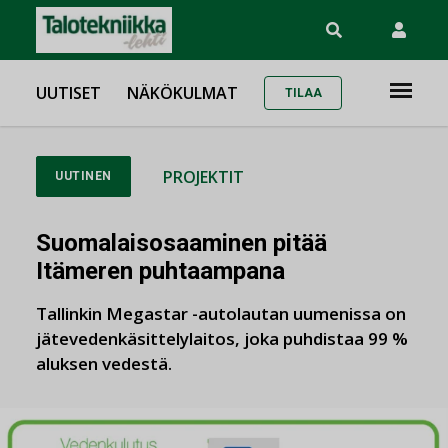
UUTISET
NÄKÖKULMAT
TILAA
PROJEKTIT
UUTINEN
Suomalaisosaaminen pitää
Itämeren puhtaampana
Tallinkin Megastar -autolautan uumenissa on
jätevedenkäsittelylaitos, joka puhdistaa 99 %
aluksen vedestä.