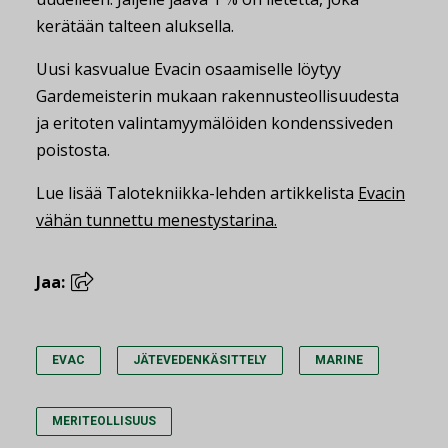
kerätään talteen aluksella.
Uusi kasvualue Evacin osaamiselle löytyy
Gardemeisterin mukaan rakennusteollisuudesta
ja eritoten valintamyymälöiden kondenssiveden
poistosta.
Lue lisää Talotekniikka-lehden artikkelista
Evacin
vähän tunnettu menestystarina.
Jaa:
EVAC
JÄTEVEDENKÄSITTELY
MARINE
MERITEOLLISUUS