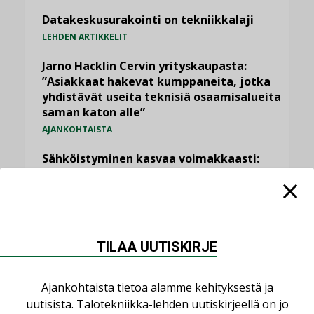
Datakeskusurakointi on tekniikkalaji
LEHDEN ARTIKKELIT
Jarno Hacklin Cervin yrityskaupasta:
”Asiakkaat hakevat kumppaneita, jotka
yhdistävät useita teknisiä osaamisalueita
saman katon alle”
AJANKOHTAISTA
Sähköistyminen kasvaa voimakkaasti:
”Tulevat kilpailuedut syntyvät, kun
erilliset teknologiat tuodaan yhteen”
,
AJANKOHTAISTA
TILAAJILLE
Puutteellinen eristys lisää lämpöhäviöitä
TILAA UUTISKIRJE
LEHDEN ARTIKKELIT
Kaivamattomat menetelmät
Ajankohtaista tietoa alamme kehityksestä ja
vakiinnuttavat asemansa taloyhtiöissä
uutisista. Talotekniikka-lehden uutiskirjeellä on jo
,