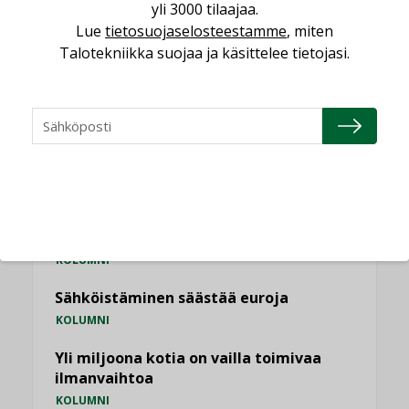
LEHDEN ARTIKKELIT
TILAAJILLE
yli 3000 tilaajaa.
Lue
tietosuojaselosteestamme
, miten
Talotekniikka suojaa ja käsittelee tietojasi.
KATSO KAIKKI
NÄKÖKULMIA
Puheista tekoihin – uusin teknologia
käyttöön kiinteistöissä
KOLUMNI
Sähköistäminen säästää euroja
KOLUMNI
Yli miljoona kotia on vailla toimivaa
ilmanvaihtoa
KOLUMNI