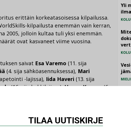
Yli 
ilm
ritus erittäin korkeatasoisessa kilpailussa.
KOLU
orldSkills-kilpailusta enemmän vain kerran,
Mite
na 2005, jolloin kultaa tuli yksi enemmän.
doku
amäärät ovat kasvaneet viime vuosina.
vert
KOLU
stuksen saivat
Esa Varemo
(11. sija
Vesi
ää
(4. sija sähköasennuksessa),
Mari
jämä
apetointi -lajissa),
Iida Haveri
(13. sija
MIELI
kela
(16. sija kokkilajissa),
Henna Kangas
(6.
 Kääntä
ja
Jani Kinnunen
(12. sija
hkö
(7. sija visuaalisessa myyntityössä) sekä
iasennuksessa).
TILAA UUTISKIRJE