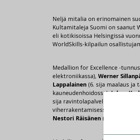
Neljä mitalia on erinomainen suo
Kultamitaleja Suomi on saanut W
eli kotikisoissa Helsingissä vuon
WorldSkills-kilpailun osallistuj
Medallion for Excellence -tunnu
elektroniikassa),
Werner Sillanp
Lappalainen
(6. sija maalaus ja t
kauneudenhoidossa),
Johan Kur
sija ravintolapalvelussa),
Miikka
viherrakentamisessa),
Salla Käy
Nestori Räisänen
(15. sija putk