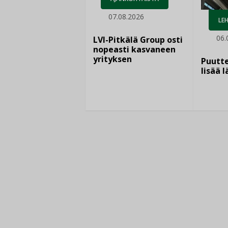
07.08.2026
LEH
06.
LVI-Pitkälä Group osti
nopeasti kasvaneen
yrityksen
Puutte
lisää 