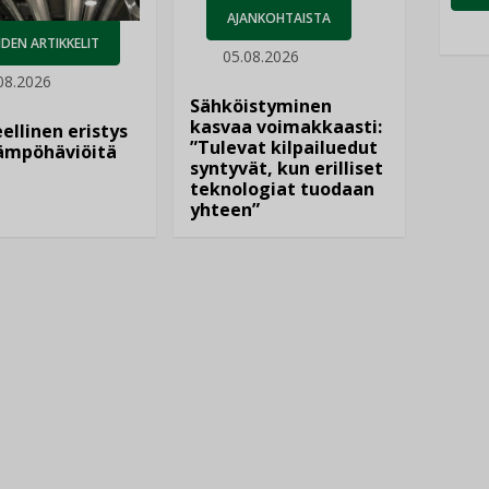
AJANKOHTAISTA
DEN ARTIKKELIT
05.08.2026
08.2026
Sähköistyminen
kasvaa voimakkaasti:
ellinen eristys
”Tulevat kilpailuedut
lämpöhäviöitä
syntyvät, kun erilliset
teknologiat tuodaan
yhteen”