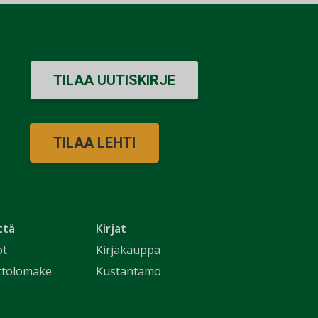
TILAA UUTISKIRJE
TILAA LEHTI
ttä
Kirjat
ot
Kirjakauppa
ttolomake
Kustantamo