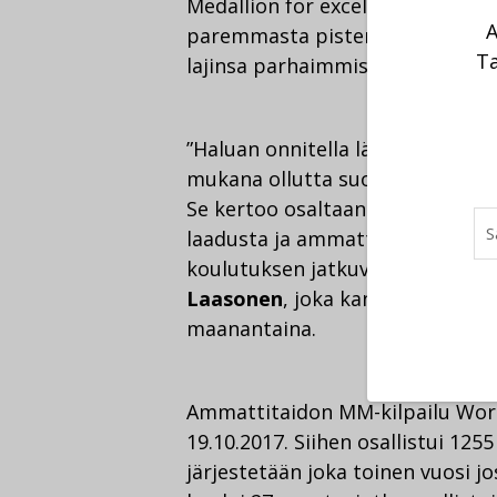
Medallion for excellence -tunnus
A
paremmasta pistemäärästä. Suom
Ta
lajinsa parhaimmistoon.
”Haluan onnitella lämpimästi kil
mukana ollutta suomalaisnuort
Se kertoo osaltaan suomalaisen
laadusta ja ammattilaistemme v
koulutuksen jatkuvaan kehittäm
Laasonen
, joka kannusti suoma
maanantaina.
Ammattitaidon MM-kilpailu World
19.10.2017. Siihen osallistui 125
järjestetään joka toinen vuosi 