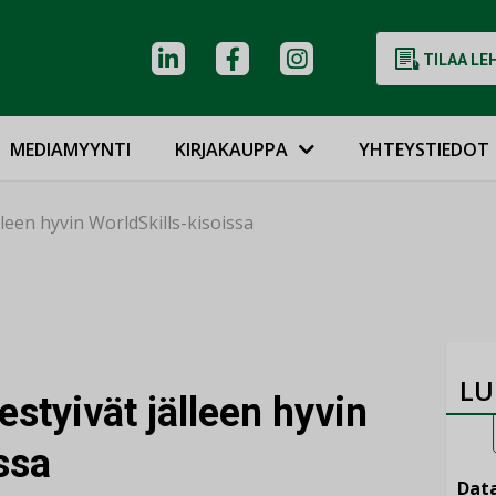
TILAA LE
MEDIAMYYNTI
KIRJAKAUPPA
YHTEYSTIEDOT
leen hyvin WorldSkills-kisoissa
LU
styivät jälleen hyvin
ssa
Data