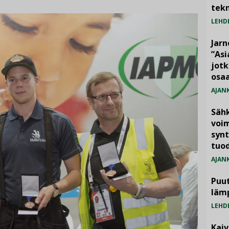
tekn
LEHD
Jarn
”As
jotk
osaa
AJAN
Säh
voim
synt
tuo
AJAN
Puut
läm
LEHD
Kai