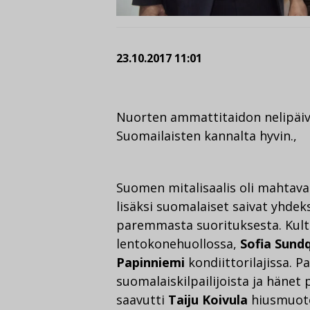
23.10.2017 11:01
Nuorten ammattitaidon nelipäivä
Suomailaisten kannalta hyvin.,
Suomen mitalisaalis oli mahtava
lisäksi suomalaiset saivat yhdek
paremmasta suorituksesta. Kult
lentokonehuollossa,
Sofia Sundq
Papinniemi
kondiittorilajissa. P
suomalaiskilpailijoista ja hänet p
saavutti
Taiju Koivula
hiusmuoto