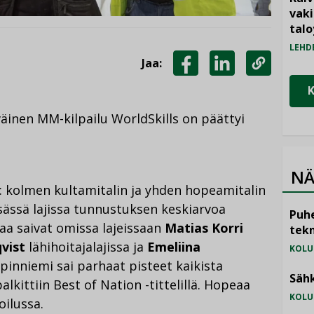
vak
talo
LEHD
Jaa:
JAA
JAA
KOPIOI
FACEBOOKISSA
LINKEDINISSÄ
LINKKI
inen MM-kilpailu WorldSkills on päättyi
NÄ
: kolmen kultamitalin ja yhden hopeamitalin
sässä lajissa tunnustuksen keskiarvoa
Puhe
aa saivat omissa lajeissaan
Matias Korri
tekn
vist
lähihoitajalajissa ja
Emeliina
KOLU
apinniemi sai parhaat pisteet kaikista
Sähk
alkittiin Best of Nation -tittelillä. Hopeaa
KOLU
ilussa.