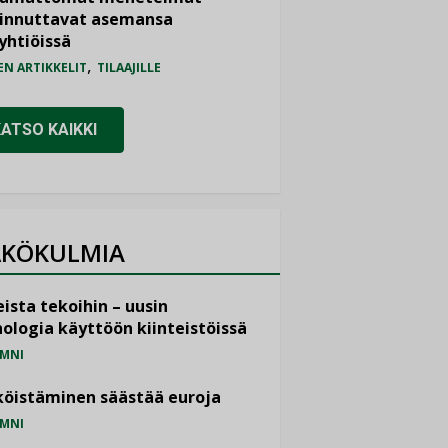
iinnuttavat asemansa
yhtiöissä
,
EN ARTIKKELIT
TILAAJILLE
KATSO KAIKKI
KÖKULMIA
ista tekoihin – uusin
ologia käyttöön kiinteistöissä
MNI
öistäminen säästää euroja
MNI