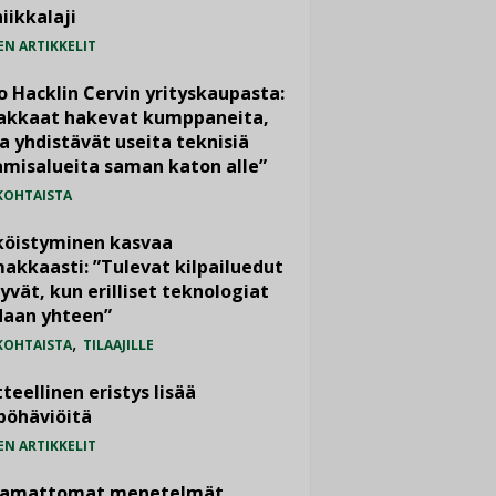
iikkalaji
EN ARTIKKELIT
o Hacklin Cervin yrityskaupasta:
iakkaat hakevat kumppaneita,
a yhdistävät useita teknisiä
misalueita saman katon alle”
KOHTAISTA
köistyminen kasvaa
akkaasti: ”Tulevat kilpailuedut
yvät, kun erilliset teknologiat
daan yhteen”
,
KOHTAISTA
TILAAJILLE
teellinen eristys lisää
pöhäviöitä
EN ARTIKKELIT
vamattomat menetelmät