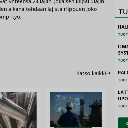
vat yhteensä 24 lajiin. Jokaisen kilpailulajin
den aikana tehdään lajista riippuen joko
TU
ompi työ.
HAL
TUOT
ILM
SYS
TUOT
PAL
Katso kaikki
TUOT
LAT
UP
TUOT