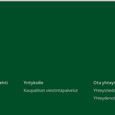
ehti
Yrityksille
Ota yhtey
Kaupalliset viestintäpalvelut
Yhteystied
Yhteydeno