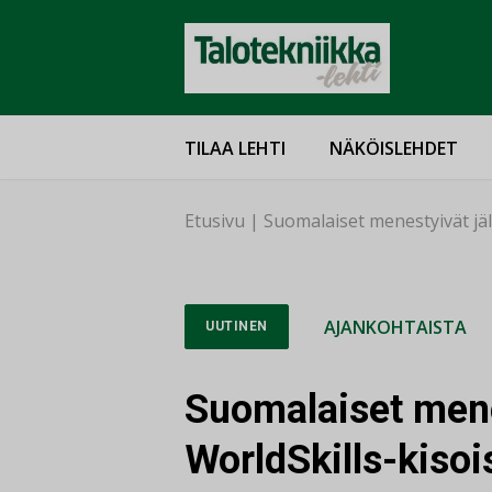
TILAA LEHTI
NÄKÖISLEHDET
Etusivu
|
Suomalaiset menestyivät jäl
AJANKOHTAISTA
UUTINEN
Suomalaiset mene
WorldSkills-kisoi