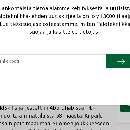
tuksen saa oman kilpailulajinsa keskiarvoa
NI
jankohtaista tietoa alamme kehityksestä ja uutisist
en joukkueesta siis lähes puolet ylsi oman
lotekniikka-lehden uutiskirjeellä on jo yli 3000 tilaaj
Cons
Lue
tietosuojaselosteestamme
, miten Talotekniikk
NIMI
suojaa ja käsittelee tietojasi.
pailussa menestyneitä ja kiittää jokaista
Refa
a! Kilpailumenestyksemme on upea uutinen.
NIMI
 ammatillisen koulutuksen erinomaisesta
Gra
ahvasta sitoutumisesta ammatillisen
NIMI
iseen”, sanoo ministeri
Sanni Grahn-
laisnuoria paikan päällä Abu Dhabissa
Schn
NIMI
Skills järjestettiin Abu Dhabissa 14.–
5 nuorta ammattilaista 58 maasta. Kilpailu
jossain päin maailmaa. Suomen joukkueeseen