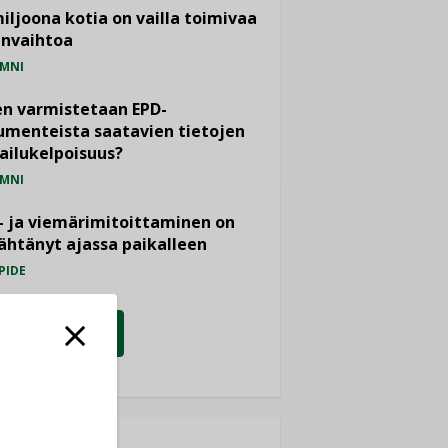
miljoona kotia on vailla toimivaa
anvaihtoa
MNI
n varmistetaan EPD-
menteista saatavien tietojen
ailukelpoisuus?
MNI
- ja viemärimitoittaminen on
htänyt ajassa paikalleen
PIDE
KATSO KAIKKI