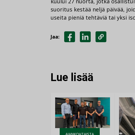
kuului 27 nuorta, jotka osallistui
suoritus kestää neljä päivää, joi
useita pieniä tehtäviä tai yksi is
Jaa:
JAA
JAA
KOPIOI
FACEBOOKISSA
LINKEDINISSÄ
LINKKI
Lue lisää
AJANKOHTAISTA