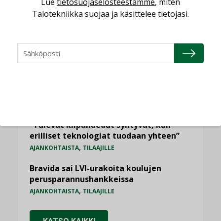
Lue
tietosuojaselosteestamme
, miten
Jarno Hacklin Cervin yrityskaupasta:
Talotekniikka suojaa ja käsittelee tietojasi.
”Asiakkaat hakevat kumppaneita, jotka
yhdistävät useita teknisiä osaamisalueita
saman katon alle”
AJANKOHTAISTA
Kolumni: Ilmastonmuutos muuttaa
rakennusten korjaustarpeita
,
,
KOLUMNI
LEHDEN ARTIKKELIT
TILAAJILLE
Sähköistyminen kasvaa voimakkaasti:
”Tulevat kilpailuedut syntyvät, kun
erilliset teknologiat tuodaan yhteen”
,
AJANKOHTAISTA
TILAAJILLE
Bravida sai LVI-urakoita koulujen
perusparannushankkeissa
,
AJANKOHTAISTA
TILAAJILLE