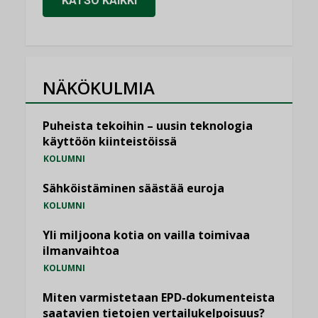
KATSO KAIKKI
NÄKÖKULMIA
Puheista tekoihin – uusin teknologia
käyttöön kiinteistöissä
KOLUMNI
Sähköistäminen säästää euroja
KOLUMNI
Yli miljoona kotia on vailla toimivaa
ilmanvaihtoa
KOLUMNI
Miten varmistetaan EPD-dokumenteista
saatavien tietojen vertailukelpoisuus?