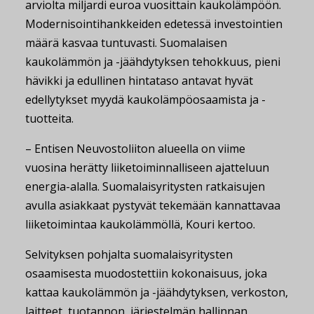
arviolta miljardi euroa vuosittain kaukolämpöön.
Modernisointihankkeiden edetessä investointien
määrä kasvaa tuntuvasti. Suomalaisen
kaukolämmön ja -jäähdytyksen tehokkuus, pieni
hävikki ja edullinen hintataso antavat hyvät
edellytykset myydä kaukolämpöosaamista ja -
tuotteita.
– Entisen Neuvostoliiton alueella on viime
vuosina herätty liiketoiminnalliseen ajatteluun
energia-alalla. Suomalaisyritysten ratkaisujen
avulla asiakkaat pystyvät tekemään kannattavaa
liiketoimintaa kaukolämmöllä, Kouri kertoo.
Selvityksen pohjalta suomalaisyritysten
osaamisesta muodostettiin kokonaisuus, joka
kattaa kaukolämmön ja -jäähdytyksen, verkoston,
laitteet, tuotannon, järjestelmän hallinnan,