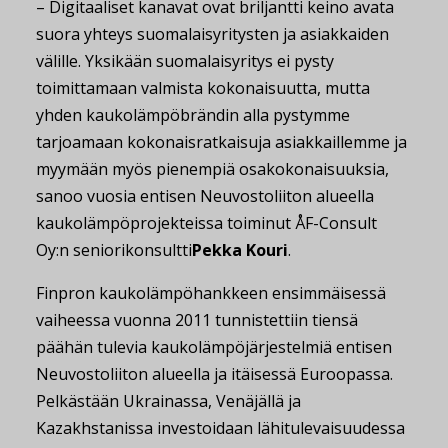
– Digitaaliset kanavat ovat briljantti keino avata
suora yhteys suomalaisyritysten ja asiakkaiden
välille. Yksikään suomalaisyritys ei pysty
toimittamaan valmista kokonaisuutta, mutta
yhden kaukolämpöbrändin alla pystymme
tarjoamaan kokonaisratkaisuja asiakkaillemme ja
myymään myös pienempiä osakokonaisuuksia,
sanoo vuosia entisen Neuvostoliiton alueella
kaukolämpöprojekteissa toiminut ÅF-Consult
Oy:n seniorikonsultti
Pekka Kouri
.
Finpron kaukolämpöhankkeen ensimmäisessä
vaiheessa vuonna 2011 tunnistettiin tiensä
päähän tulevia kaukolämpöjärjestelmiä entisen
Neuvostoliiton alueella ja itäisessä Euroopassa.
Pelkästään Ukrainassa, Venäjällä ja
Kazakhstanissa investoidaan lähitulevaisuudessa