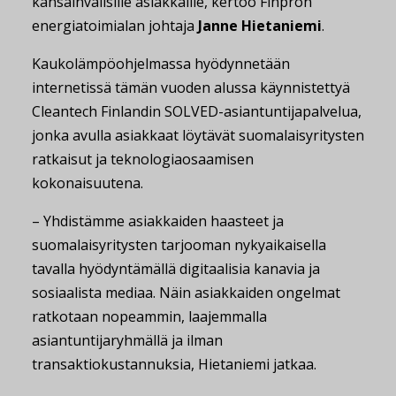
kansainvälisille asiakkaille, kertoo Finpron
energiatoimialan johtaja
Janne Hietaniemi
.
Kaukolämpöohjelmassa hyödynnetään
internetissä tämän vuoden alussa käynnistettyä
Cleantech Finlandin SOLVED-asiantuntijapalvelua,
jonka avulla asiakkaat löytävät suomalaisyritysten
ratkaisut ja teknologiaosaamisen
kokonaisuutena.
– Yhdistämme asiakkaiden haasteet ja
suomalaisyritysten tarjooman nykyaikaisella
tavalla hyödyntämällä digitaalisia kanavia ja
sosiaalista mediaa. Näin asiakkaiden ongelmat
ratkotaan nopeammin, laajemmalla
asiantuntijaryhmällä ja ilman
transaktiokustannuksia, Hietaniemi jatkaa.