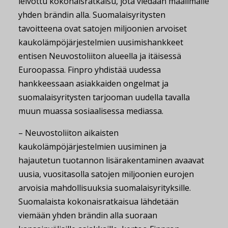
leivottu kokonaisratkaisu, jota viedään maailmalle
yhden brändin alla. Suomalaisyritysten
tavoitteena ovat satojen miljoonien arvoiset
kaukolämpöjärjestelmien uusimishankkeet
entisen Neuvostoliiton alueella ja itäisessä
Euroopassa. Finpro yhdistää uudessa
hankkeessaan asiakkaiden ongelmat ja
suomalaisyritysten tarjooman uudella tavalla
muun muassa sosiaalisessa mediassa.
– Neuvostoliiton aikaisten
kaukolämpöjärjestelmien uusiminen ja
hajautetun tuotannon lisärakentaminen avaavat
uusia, vuositasolla satojen miljoonien eurojen
arvoisia mahdollisuuksia suomalaisyrityksille.
Suomalaista kokonaisratkaisua lähdetään
viemään yhden brändin alla suoraan