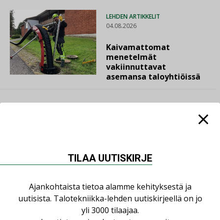
LEHDEN ARTIKKELIT
04.08.2026
Kaivamattomat
menetelmät
vakiinnuttavat
asemansa taloyhtiöissä
LUETUIMMAT UUTISET
TILAA UUTISKIRJE
Viikko
Kuukausi
Ajankohtaista tietoa alamme kehityksestä ja
Datakeskusurakointi on tekniikkalaji
uutisista. Talotekniikka-lehden uutiskirjeellä on jo
LEHDEN ARTIKKELIT
yli 3000 tilaajaa.