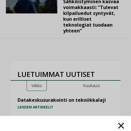
Sähköistyminen kasvaa
voimakkaasti: ”Tulevat
kilpailuedut syntyvät,
kun erilliset
teknologiat tuodaan
yhteen”
LUETUIMMAT UUTISET
Viikko
Kuukausi
Datakeskusurakointi on tekniikkalaji
LEHDEN ARTIKKELIT
Jarno Hacklin Cervin yrityskaupasta:
”Asiakkaat hakevat kumppaneita, jotka