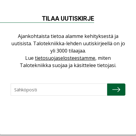
yhdistävät useita teknisiä osaamisalueita
saman katon alle”
AJANKOHTAISTA
TILAA UUTISKIRJE
Sähköistyminen kasvaa voimakkaasti:
”Tulevat kilpailuedut syntyvät, kun
Ajankohtaista tietoa alamme kehityksestä ja
erilliset teknologiat tuodaan yhteen”
uutisista. Talotekniikka-lehden uutiskirjeellä on jo
,
AJANKOHTAISTA
TILAAJILLE
yli 3000 tilaajaa.
Lue
tietosuojaselosteestamme
, miten
Puutteellinen eristys lisää lämpöhäviöitä
Talotekniikka suojaa ja käsittelee tietojasi.
LEHDEN ARTIKKELIT
Kaivamattomat menetelmät
vakiinnuttavat asemansa taloyhtiöissä
,
LEHDEN ARTIKKELIT
TILAAJILLE
KATSO KAIKKI