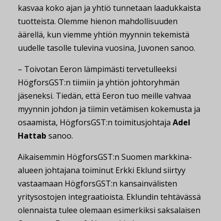
kasvaa koko ajan ja yhtiö tunnetaan laadukkaista
tuotteista. Olemme hienon mahdollisuuden
äärellä, kun viemme yhtiön myynnin tekemistä
uudelle tasolle tulevina vuosina, Juvonen sanoo.
– Toivotan Eeron lämpimästi tervetulleeksi
HögforsGST:n tiimiin ja yhtiön johtoryhmän
jäseneksi. Tiedän, että Eeron tuo meille vahvaa
myynnin johdon ja tiimin vetämisen kokemusta ja
osaamista, HögforsGST:n toimitusjohtaja
Adel
Hattab
sanoo.
Aikaisemmin HögforsGST:n Suomen markkina-
alueen johtajana toiminut Erkki Eklund siirtyy
vastaamaan HögforsGST:n kansainvälisten
yritysostojen integraatioista. Eklundin tehtävässä
olennaista tulee olemaan esimerkiksi saksalaisen