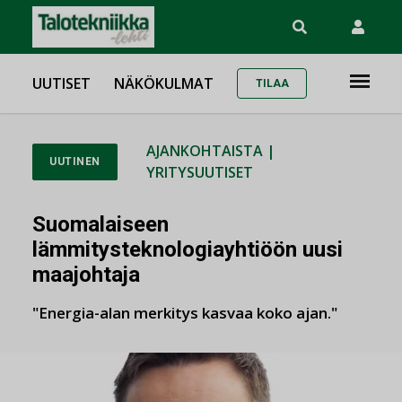
UUTISET
NÄKÖKULMAT
TILAA
AJANKOHTAISTA
|
UUTINEN
YRITYSUUTISET
Suomalaiseen
lämmitysteknologiayhtiöön uusi
maajohtaja
"Energia-alan merkitys kasvaa koko ajan."