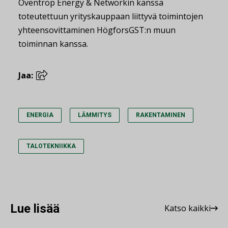
Oventrop Energy & Networkin kanssa
toteutettuun yrityskauppaan liittyvä toimintojen
yhteensovittaminen HögforsGST:n muun
toiminnan kanssa.
Jaa:
ENERGIA
LÄMMITYS
RAKENTAMINEN
TALOTEKNIIKKA
Lue lisää
Katso kaikki