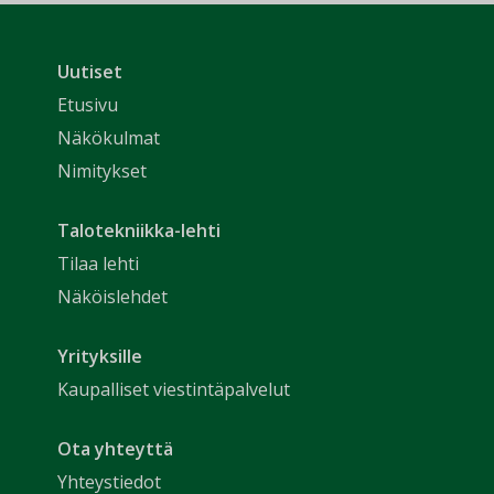
Uutiset
Etusivu
Näkökulmat
Nimitykset
Talotekniikka-lehti
Tilaa lehti
Näköislehdet
Yrityksille
Kaupalliset viestintäpalvelut
Ota yhteyttä
Yhteystiedot