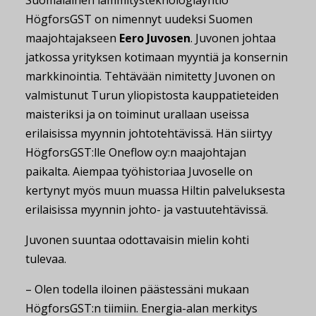
HögforsGST on nimennyt uudeksi Suomen
maajohtajakseen
Eero Juvosen
. Juvonen johtaa
jatkossa yrityksen kotimaan myyntiä ja konsernin
markkinointia. Tehtävään nimitetty Juvonen on
valmistunut Turun yliopistosta kauppatieteiden
maisteriksi ja on toiminut urallaan useissa
erilaisissa myynnin johtotehtävissä. Hän siirtyy
HögforsGST:lle Oneflow oy:n maajohtajan
paikalta. Aiempaa työhistoriaa Juvoselle on
kertynyt myös muun muassa Hiltin palveluksesta
erilaisissa myynnin johto- ja vastuutehtävissä.
Juvonen suuntaa odottavaisin mielin kohti
tulevaa.
– Olen todella iloinen päästessäni mukaan
HögforsGST:n tiimiin. Energia-alan merkitys