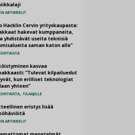
iikkalaji
EN ARTIKKELIT
o Hacklin Cervin yrityskaupasta:
iakkaat hakevat kumppaneita,
a yhdistävät useita teknisiä
misalueita saman katon alle”
KOHTAISTA
köistyminen kasvaa
akkaasti: ”Tulevat kilpailuedut
yvät, kun erilliset teknologiat
daan yhteen”
,
KOHTAISTA
TILAAJILLE
teellinen eristys lisää
pöhäviöitä
EN ARTIKKELIT
vamattomat menetelmät