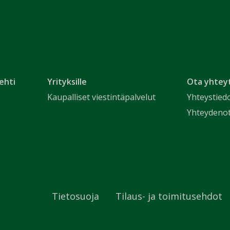
ehti
Yrityksille
Ota yhtey
Kaupalliset viestintäpalvelut
Yhteystied
Yhteydeno
Tietosuoja
Tilaus- ja toimitusehdot