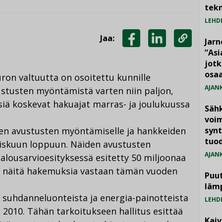
tekn
LEHD
Jaa:
Jarn
JAA
JAA
KOPIOI
”As
jotk
FACEBOOKISSA
LINKEDINISSÄ
LINKKI
osaa
on valtuutta on osoitettu kunnille
AJAN
stusten myöntämistä varten niin paljon,
iä koskevat hakuajat marras- ja joulukuussa
Säh
voim
iden avustusten myöntämiselle ja hankkeiden
synt
tuo
liskuun loppuun. Näiden avustusten
AJAN
lousarvioesityksessä esitetty 50 miljoonaa
aa näitä hakemuksia vastaan tämän vuoden
Puut
läm
a suhdanneluonteista ja energia-painotteista
LEHD
2010. Tähän tarkoitukseen hallitus esittää
Kai