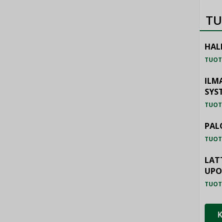
TU
HAL
TUOT
ILM
SYS
TUOT
PAL
TUOT
LAT
UP
TUOT