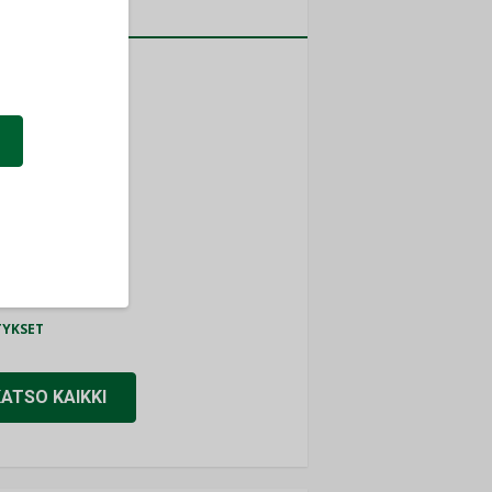
a
MITYKSET
ti
TYKSET
ir
TYKSET
nlund Oy
TYKSET
eider Electric
TYKSET
KATSO KAIKKI