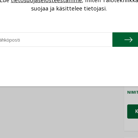
Lue
tietosuojaselosteestamme
, miten Talotekniikk
NI
suojaa ja käsittelee tietojasi.
Cons
NIMI
Refa
NIMI
Gra
NIMI
Schn
NIMI