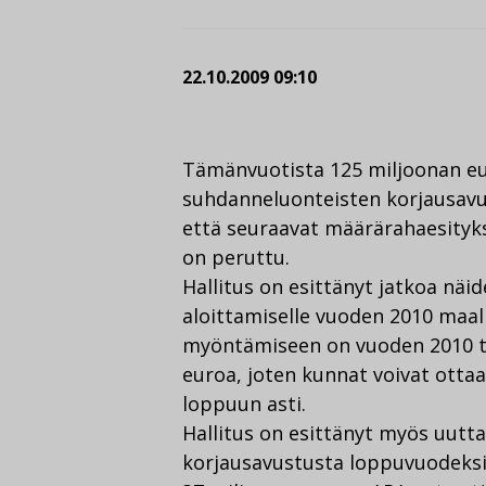
22.10.2009 09:10
Tämänvuotista 125 miljoonan eur
suhdanneluonteisten korjausavu
että seuraavat määrärahaesityks
on peruttu.
Hallitus on esittänyt jatkoa nä
aloittamiselle vuoden 2010 maa
myöntämiseen on vuoden 2010 ta
euroa, joten kunnat voivat ott
loppuun asti.
Hallitus on esittänyt myös uutt
korjausavustusta loppuvuodeksi 