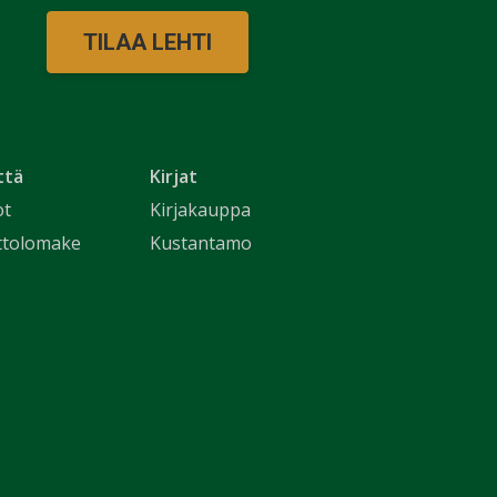
TILAA LEHTI
ttä
Kirjat
ot
Kirjakauppa
ttolomake
Kustantamo