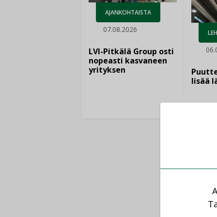
AJANKOHTAISTA
07.08.2026
LEH
06.
LVI-Pitkälä Group osti
nopeasti kasvaneen
yrityksen
Puutte
lisää 
A
Ta