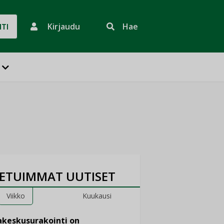
Kirjaudu
Hae
HTI
ETUIMMAT UUTISET
Viikko
Kuukausi
keskusurakointi on