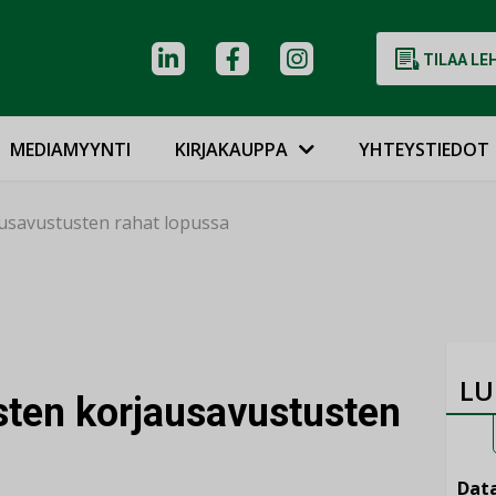
TILAA LE
MEDIAMYYNTI
KIRJAKAUPPA
YHTEYSTIEDOT
usavustusten rahat lopussa
LU
ten korjausavustusten
Data