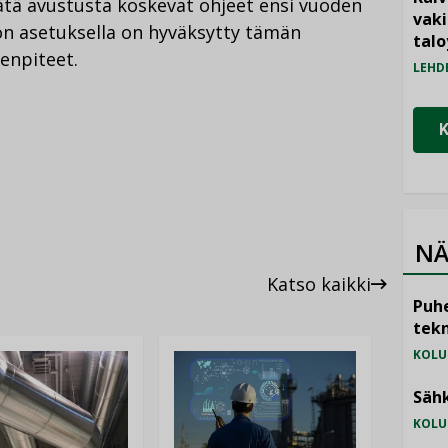
ätä avustusta koskevat ohjeet ensi vuoden
vak
ton asetuksella on hyväksytty tämän
talo
enpiteet.
LEHD
NÄ
Katso kaikki
Puhe
tekn
KOLU
Sähk
KOLU