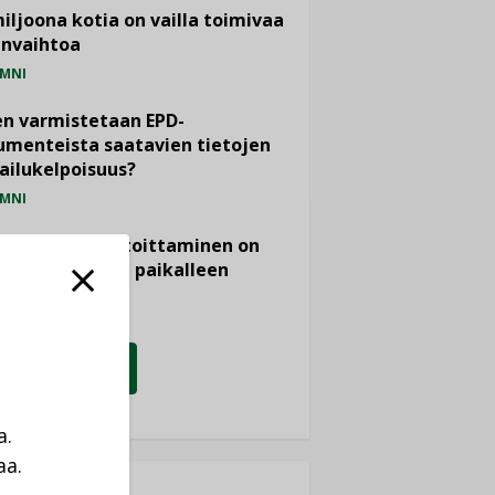
miljoona kotia on vailla toimivaa
anvaihtoa
MNI
n varmistetaan EPD-
menteista saatavien tietojen
ailukelpoisuus?
MNI
- ja viemärimitoittaminen on
htänyt ajassa paikalleen
PIDE
KATSO KAIKKI
a.
aa.