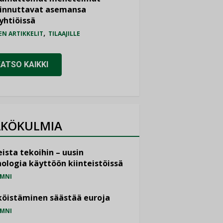
iinnuttavat asemansa
yhtiöissä
,
EN ARTIKKELIT
TILAAJILLE
KATSO KAIKKI
KÖKULMIA
ista tekoihin – uusin
ologia käyttöön kiinteistöissä
MNI
öistäminen säästää euroja
MNI