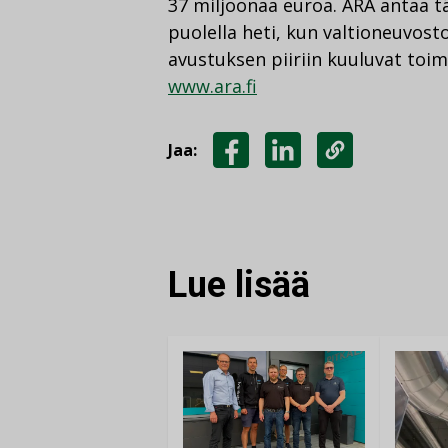
37 miljoonaa euroa. ARA antaa t
puolella heti, kun valtioneuvos
avustuksen piiriin kuuluvat toim
www.ara.fi
Jaa:
JAA
JAA
KOPIOI
FACEBOOKISSA
LINKEDINISSÄ
LINKKI
Lue lisää