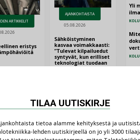
Yli 
ilm
AJANKOHTAISTA
KOLU
DEN ARTIKKELIT
05.08.2026
08.2026
Mite
Sähköistyminen
doku
kasvaa voimakkaasti:
ellinen eristys
vert
”Tulevat kilpailuedut
lämpöhäviöitä
syntyvät, kun erilliset
KOLU
teknologiat tuodaan
yhteen”
Vesi
jämä
MIELI
TILAA UUTISKIRJE
jankohtaista tietoa alamme kehityksestä ja uutisist
lotekniikka-lehden uutiskirjeellä on jo yli 3000 tilaaj