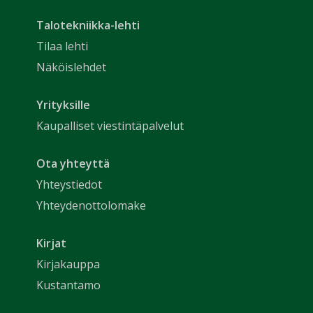
Talotekniikka-lehti
Tilaa lehti
Näköislehdet
Yrityksille
Kaupalliset viestintäpalvelut
Ota yhteyttä
Yhteystiedot
Yhteydenottolomake
Kirjat
Kirjakauppa
Kustantamo