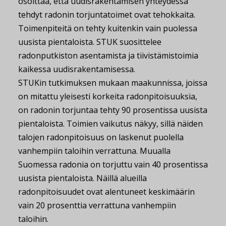
osoittaa, että uudisrakentamisen yhteydessä
tehdyt radonin torjuntatoimet ovat tehokkaita.
Toimenpiteitä on tehty kuitenkin vain puolessa
uusista pientaloista. STUK suosittelee
radonputkiston asentamista ja tiivistämistoimia
kaikessa uudisrakentamisessa.
STUKin tutkimuksen mukaan maakunnissa, joissa
on mitattu yleisesti korkeita radonpitoisuuksia,
on radonin torjuntaa tehty 90 prosentissa uusista
pientaloista. Toimien vaikutus näkyy, sillä näiden
talojen radonpitoisuus on laskenut puolella
vanhempiin taloihin verrattuna. Muualla
Suomessa radonia on torjuttu vain 40 prosentissa
uusista pientaloista. Näillä alueilla
radonpitoisuudet ovat alentuneet keskimäärin
vain 20 prosenttia verrattuna vanhempiin
taloihin.