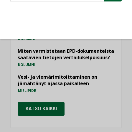
Sähköistäminen säästää euroja
KOLUMNI
Yli miljoona kotia on vailla toimivaa
ilmanvaihtoa
KOLUMNI
Miten varmistetaan EPD-dokumenteista
saatavien tietojen vertailukelpoisuus?
KOLUMNI
Vesi- ja viemärimitoittaminen on
jämähtänyt ajassa paikalleen
MIELIPIDE
KATSO KAIKKI