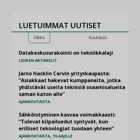
LUETUIMMAT UUTISET
Viikko
Kuukausi
Datakeskusurakointi on tekniikkalaji
LEHDEN ARTIKKELIT
Jarno Hacklin Cervin yrityskaupasta:
”Asiakkaat hakevat kumppaneita, jotka
yhdistävät useita teknisiä osaamisalueita
saman katon alle”
AJANKOHTAISTA
Sähköistyminen kasvaa voimakkaasti:
”Tulevat kilpailuedut syntyvät, kun
erilliset teknologiat tuodaan yhteen”
,
AJANKOHTAISTA
TILAAJILLE