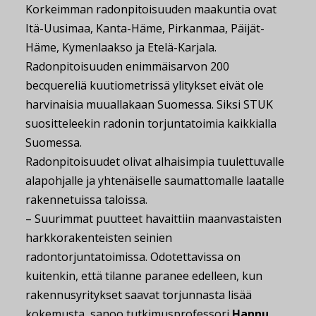
Korkeimman radonpitoisuuden maakuntia ovat
Itä-Uusimaa, Kanta-Häme, Pirkanmaa, Päijät-
Häme, Kymenlaakso ja Etelä-Karjala.
Radonpitoisuuden enimmäisarvon 200
becquereliä kuutiometrissä ylitykset eivät ole
harvinaisia muuallakaan Suomessa. Siksi STUK
suositteleekin radonin torjuntatoimia kaikkialla
Suomessa.
Radonpitoisuudet olivat alhaisimpia tuulettuvalle
alapohjalle ja yhtenäiselle saumattomalle laatalle
rakennetuissa taloissa.
– Suurimmat puutteet havaittiin maanvastaisten
harkkorakenteisten seinien
radontorjuntatoimissa. Odotettavissa on
kuitenkin, että tilanne paranee edelleen, kun
rakennusyritykset saavat torjunnasta lisää
kokemusta, sanoo tutkimusprofessori
Hannu