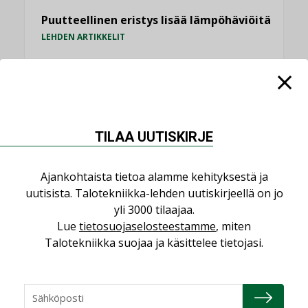
Puutteellinen eristys lisää lämpöhäviöitä
LEHDEN ARTIKKELIT
Kaivamattomat menetelmät
vakiinnuttavat asemansa taloyhtiöissä
,
LEHDEN ARTIKKELIT
TILAAJILLE
TILAA UUTISKIRJE
KATSO KAIKKI
Ajankohtaista tietoa alamme kehityksestä ja
uutisista. Talotekniikka-lehden uutiskirjeellä on jo
yli 3000 tilaajaa.
NÄKÖKULMIA
Lue
tietosuojaselosteestamme
, miten
Talotekniikka suojaa ja käsittelee tietojasi.
Puheista tekoihin – uusin teknologia
käyttöön kiinteistöissä
KOLUMNI