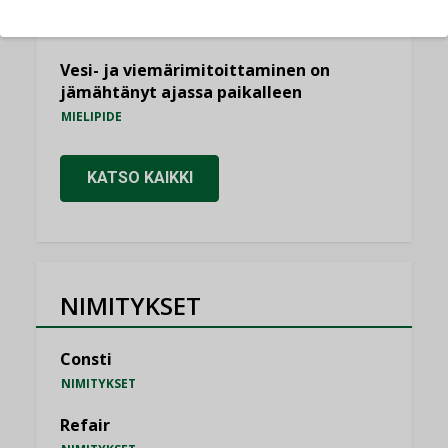
saatavien tietojen vertailukelpoisuus?
KOLUMNI
Vesi- ja viemärimitoittaminen on
jämähtänyt ajassa paikalleen
MIELIPIDE
KATSO KAIKKI
NIMITYKSET
Consti
NIMITYKSET
Refair