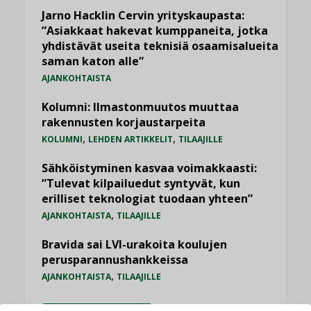
Jarno Hacklin Cervin yrityskaupasta:
”Asiakkaat hakevat kumppaneita, jotka
yhdistävät useita teknisiä osaamisalueita
saman katon alle”
AJANKOHTAISTA
Kolumni: Ilmastonmuutos muuttaa
rakennusten korjaustarpeita
,
,
KOLUMNI
LEHDEN ARTIKKELIT
TILAAJILLE
Sähköistyminen kasvaa voimakkaasti:
”Tulevat kilpailuedut syntyvät, kun
erilliset teknologiat tuodaan yhteen”
,
AJANKOHTAISTA
TILAAJILLE
Bravida sai LVI-urakoita koulujen
perusparannushankkeissa
,
AJANKOHTAISTA
TILAAJILLE