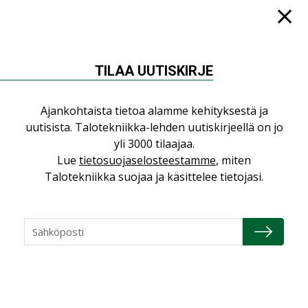
KATSO KAIKKI
TILAA UUTISKIRJE
NÄKÖKULMIA
Ajankohtaista tietoa alamme kehityksestä ja
uutisista. Talotekniikka-lehden uutiskirjeellä on jo
Puheista tekoihin – uusin teknologia
yli 3000 tilaajaa.
käyttöön kiinteistöissä
Lue
tietosuojaselosteestamme
, miten
KOLUMNI
Talotekniikka suojaa ja käsittelee tietojasi.
Sähköistäminen säästää euroja
KOLUMNI
Yli miljoona kotia on vailla toimivaa
ilmanvaihtoa
KOLUMNI
Miten varmistetaan EPD-dokumenteista