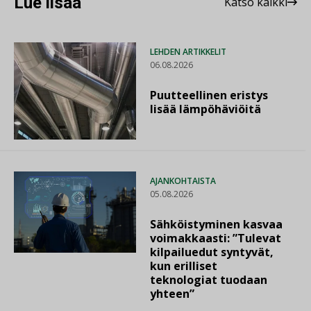
Lue lisää
Katso kaikki
LEHDEN ARTIKKELIT
06.08.2026
Puutteellinen eristys
lisää lämpöhäviöitä
AJANKOHTAISTA
05.08.2026
Sähköistyminen kasvaa
voimakkaasti: ”Tulevat
kilpailuedut syntyvät,
kun erilliset
teknologiat tuodaan
yhteen”