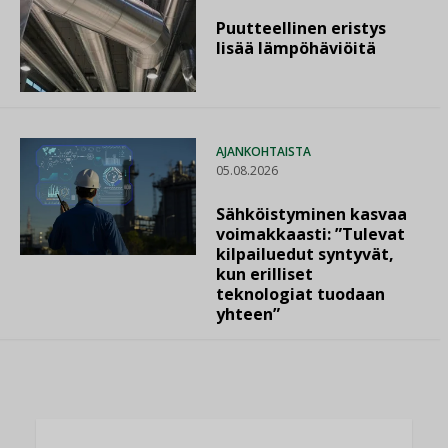
Puutteellinen eristys
lisää lämpöhäviöitä
AJANKOHTAISTA
05.08.2026
Sähköistyminen kasvaa
voimakkaasti: ”Tulevat
kilpailuedut syntyvät,
kun erilliset
teknologiat tuodaan
yhteen”