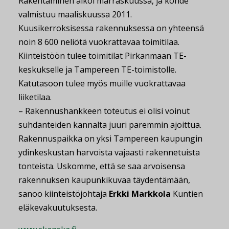
Rakentaminen alkoi marraskuussa, ja kohde
valmistuu maaliskuussa 2011.
Kuusikerroksisessa rakennuksessa on yhteensä
noin 8 600 neliötä vuokrattavaa toimitilaa.
Kiinteistöön tulee toimitilat Pirkanmaan TE-
keskukselle ja Tampereen TE-toimistolle.
Katutasoon tulee myös muille vuokrattavaa
liiketilaa.
– Rakennushankkeen toteutus ei olisi voinut
suhdanteiden kannalta juuri paremmin ajoittua.
Rakennuspaikka on yksi Tampereen kaupungin
ydinkeskustan harvoista vajaasti rakennetuista
tonteista. Uskomme, että se saa arvoisensa
rakennuksen kaupunkikuvaa täydentämään,
sanoo kiinteistöjohtaja
Erkki Markkola
Kuntien
eläkevakuutuksesta.