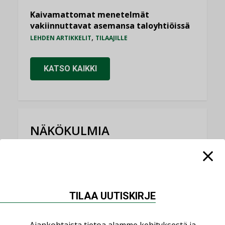
Kaivamattomat menetelmät
vakiinnuttavat asemansa taloyhtiöissä
,
LEHDEN ARTIKKELIT
TILAAJILLE
KATSO KAIKKI
NÄKÖKULMIA
Puheista tekoihin – uusin teknologia
käyttöön kiinteistöissä
KOLUMNI
TILAA UUTISKIRJE
Sähköistäminen säästää euroja
KOLUMNI
Ajankohtaista tietoa alamme kehityksestä ja