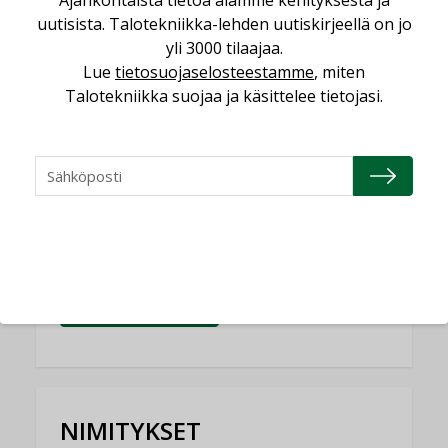
Yli miljoona kotia on vailla toimivaa
uutisista. Talotekniikka-lehden uutiskirjeellä on jo
ilmanvaihtoa
yli 3000 tilaajaa.
KOLUMNI
Lue
tietosuojaselosteestamme
, miten
Talotekniikka suojaa ja käsittelee tietojasi.
Miten varmistetaan EPD-dokumenteista
saatavien tietojen vertailukelpoisuus?
KOLUMNI
Vesi- ja viemärimitoittaminen on
jämähtänyt ajassa paikalleen
MIELIPIDE
KATSO KAIKKI
NIMITYKSET