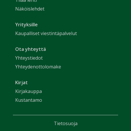
Tilaa lehti
Näköislehdet
Yrityksille
Kaupalliset viestintäpalvelut
Ota yhteyttä
Yhteystiedot
Yhteydenottolomake
Kirjat
Kirjakauppa
Kustantamo
Tietosuoja