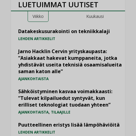
LUETUIMMAT UUTISET
Viikko
Kuukausi
Datakeskusurakointi on tekniikkalaji
LEHDEN ARTIKKELIT
Jarno Hacklin Cervin yrityskaupasta:
”Asiakkaat hakevat kumppaneita, jotka
yhdistävät useita teknisiä osaamisalueita
saman katon alle”
AJANKOHTAISTA
Sähköistyminen kasvaa voimakkaasti:
”Tulevat kilpailuedut syntyvät, kun
erilliset teknologiat tuodaan yhteen”
,
AJANKOHTAISTA
TILAAJILLE
Puutteellinen eristys lisää lämpöhäviöitä
LEHDEN ARTIKKELIT