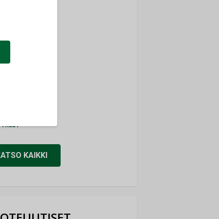
ti
TYKSET
ir
TYKSET
nlund Oy
TYKSET
eider Electric
TYKSET
KATSO KAIKKI
OTEUUTISET