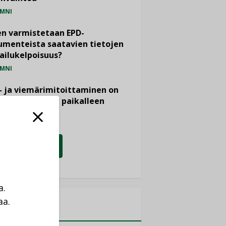
MNI
n varmistetaan EPD-
menteista saatavien tietojen
ailukelpoisuus?
MNI
- ja viemärimitoittaminen on
htänyt ajassa paikalleen
PIDE
KATSO KAIKKI
a.
aa.
MITYKSET
a