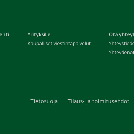
ehti
Yrityksille
Ota yhtey
Kaupalliset viestintäpalvelut
Yhteystied
Yhteydeno
Tietosuoja
Tilaus- ja toimitusehdot