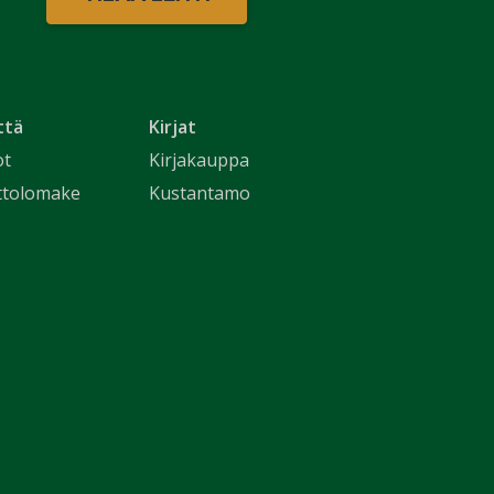
ttä
Kirjat
ot
Kirjakauppa
ttolomake
Kustantamo