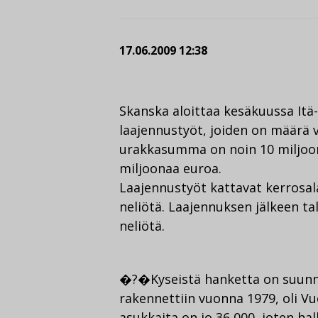
17.06.2009 12:38
Skanska aloittaa kesäkuussa Itä
laajennustyöt, joiden on määrä
urakkasumma on noin 10 miljoon
miljoonaa euroa.
Laajennustyöt kattavat kerrosala
neliötä. Laajennuksen jälkeen t
neliötä.
�?�Kyseistä hanketta on suunnit
rakennettiin vuonna 1979, oli V
asukkaita on jo 36 000, joten hall