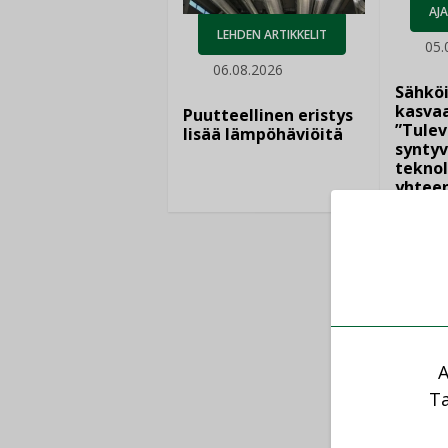
AJ
LEHDEN ARTIKKELIT
05.
06.08.2026
Sähkö
kasvaa
Puutteellinen eristys
”Tulev
lisää lämpöhäviöitä
syntyv
teknol
yhtee
A
Ta