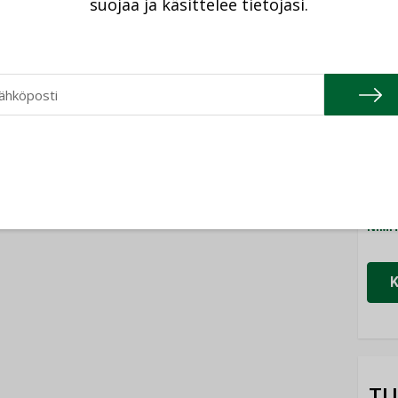
suojaa ja käsittelee tietojasi.
Cons
NIMI
Refa
NIMI
Gra
NIMI
Schn
NIMI
TU