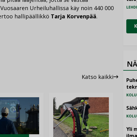
Vuosaaren Urheiluhallissa käy noin 440 000
LEHD
rtoo hallipäällikkö
Tarja Korvenpää
.
NÄ
Katso kaikki
Puhe
tekn
KOLU
Sähk
KOLU
Yli 
ilm