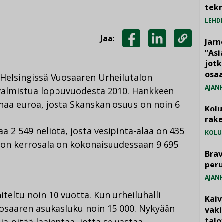
tekn
LEHD
Jaa:
Jarn
JAA
JAA
KOPIOI
”As
jotk
FACEBOOKISSA
LINKEDINISSÄ
LINKKI
osaa
-Helsingissä Vuosaaren Urheilutalon
AJAN
 valmistua loppuvuodesta 2010. Hankkeen
aa euroa, josta Skanskan osuus on noin 6
Kol
rake
a 2 549 neliötä, josta vesipinta-alaa on 435
KOLU
alon kerrosala on kokonaisuudessaan 9 695
Brav
per
AJAN
eltu noin 10 vuotta. Kun urheiluhalli
Kai
uosaaren asukasluku noin 15 000. Nykyään
vak
talo
ia pitää laajentaa, jotta se vastaa