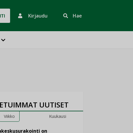
Kirjaudu
Hae
HTI
ETUIMMAT UUTISET
Viikko
Kuukausi
keskusurakointi on