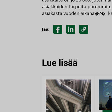
asiakkaiden tarpeita paremmin. 
asiakasta vuoden aikana�?�, ke
Jaa:
JAA
JAA
KOPIOI
FACEBOOKISSA
LINKEDINISSÄ
LINKKI
Lue lisää