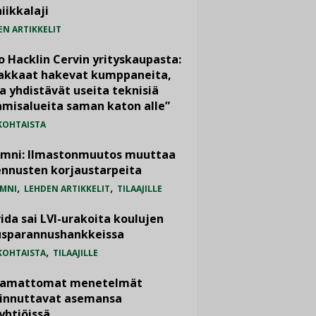
iikkalaji
EN ARTIKKELIT
o Hacklin Cervin yrityskaupasta:
iakkaat hakevat kumppaneita,
a yhdistävät useita teknisiä
misalueita saman katon alle”
KOHTAISTA
umni: Ilmastonmuutos muuttaa
nnusten korjaustarpeita
,
,
MNI
LEHDEN ARTIKKELIT
TILAAJILLE
ida sai LVI-urakoita koulujen
usparannushankkeissa
,
KOHTAISTA
TILAAJILLE
vamattomat menetelmät
iinnuttavat asemansa
yhtiöissä