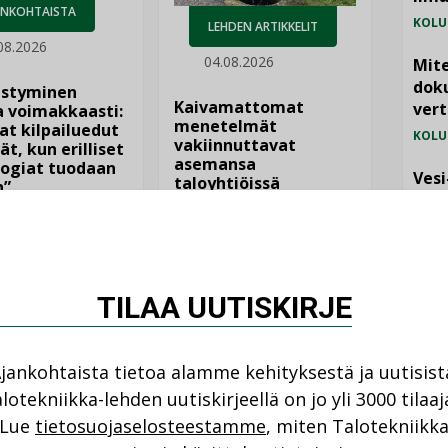
ANKOHTAISTA
KOLU
LEHDEN ARTIKKELIT
08.2026
04.08.2026
Mite
doku
istyminen
Kaivamattomat
vert
 voimakkaasti:
menetelmät
at kilpailuedut
KOLU
vakiinnuttavat
ät, kun erilliset
asemansa
ogiat tuodaan
Vesi
taloyhtiöissä
n”
jämä
MIELI
TILAA UUTISKIRJE
jankohtaista tietoa alamme kehityksestä ja uutisist
lotekniikka-lehden uutiskirjeellä on jo yli 3000 tilaaj
NI
Lue
tietosuojaselosteestamme
, miten Talotekniikk