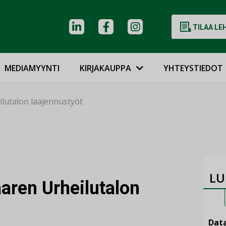
TILAA LE
MEDIAMYYNTI
KIRJAKAUPPA
YHTEYSTIEDOT
lutalon laajennustyöt
LU
aren Urheilutalon
Data