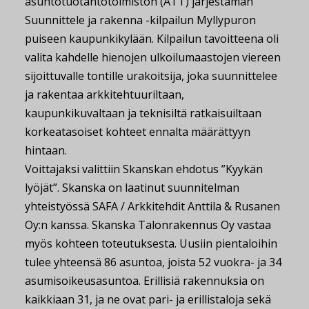
asuntotuotantotoimiston (ATT) järjestämän
Suunnittele ja rakenna -kilpailun Myllypuron
puiseen kaupunkikylään. Kilpailun tavoitteena oli
valita kahdelle hienojen ulkoilumaastojen viereen
sijoittuvalle tontille urakoitsija, joka suunnittelee
ja rakentaa arkkitehtuuriltaan,
kaupunkikuvaltaan ja teknisiltä ratkaisuiltaan
korkeatasoiset kohteet ennalta määrättyyn
hintaan.
Voittajaksi valittiin Skanskan ehdotus ”Kyykän
lyöjät”. Skanska on laatinut suunnitelman
yhteistyössä SAFA / Arkkitehdit Anttila & Rusanen
Oy:n kanssa. Skanska Talonrakennus Oy vastaa
myös kohteen toteutuksesta. Uusiin pientaloihin
tulee yhteensä 86 asuntoa, joista 52 vuokra- ja 34
asumisoikeusasuntoa. Erillisiä rakennuksia on
kaikkiaan 31, ja ne ovat pari- ja erillistaloja sekä