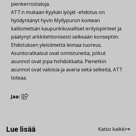
pienkerrostaloja.
ATT:n mukaan Kyykän lyöjät -ehdotus on
hyödyntänyt hyvin Myllypuron komean
kalliometsän kaupunkikuvalliset erityispiirteet ja
päätynyt arkkitehtonisesti selkeään konseptiin.
Ehdotuksen yleisilmettä leimaa tuoreus.
Asuntoratkaisut ovat onnistuneita, jotkut
asunnot ovat jopa hohdokkaita. Pienetkin
asunnot ovat valoisia ja avaria sekä selkeitä, ATT
toteaa.
Jaa:
Lue lisää
Katso kaikki