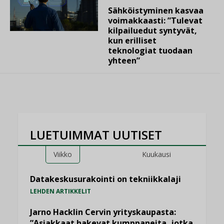
Sähköistyminen kasvaa
voimakkaasti: ”Tulevat
kilpailuedut syntyvät,
kun erilliset
teknologiat tuodaan
yhteen”
LUETUIMMAT UUTISET
Viikko
Kuukausi
Datakeskusurakointi on tekniikkalaji
LEHDEN ARTIKKELIT
Jarno Hacklin Cervin yrityskaupasta:
”Asiakkaat hakevat kumppaneita, jotka