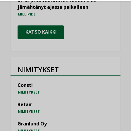
Vesi- ja viemärimitoittaminen on
jämähtänyt ajassa paikalleen
MIELIPIDE
KATSO KAIKKI
NIMITYKSET
Consti
NIMITYKSET
Refair
NIMITYKSET
Granlund Oy
NIMITYKSET