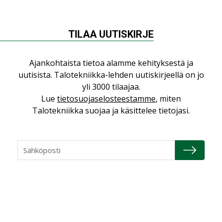
NÄKÖKULMIA
TILAA UUTISKIRJE
Puheista tekoihin – uusin teknologia
Ajankohtaista tietoa alamme kehityksestä ja
käyttöön kiinteistöissä
uutisista. Talotekniikka-lehden uutiskirjeellä on jo
KOLUMNI
yli 3000 tilaajaa.
Lue
tietosuojaselosteestamme
, miten
Sähköistäminen säästää euroja
Talotekniikka suojaa ja käsittelee tietojasi.
KOLUMNI
Yli miljoona kotia on vailla toimivaa
ilmanvaihtoa
KOLUMNI
Miten varmistetaan EPD-dokumenteista
saatavien tietojen vertailukelpoisuus?
KOLUMNI