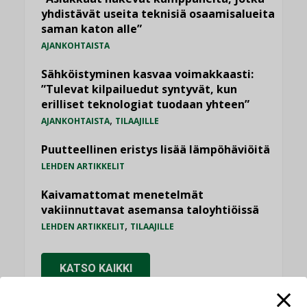
yhdistävät useita teknisiä osaamisalueita
saman katon alle”
AJANKOHTAISTA
Sähköistyminen kasvaa voimakkaasti:
”Tulevat kilpailuedut syntyvät, kun
erilliset teknologiat tuodaan yhteen”
,
AJANKOHTAISTA
TILAAJILLE
Puutteellinen eristys lisää lämpöhäviöitä
LEHDEN ARTIKKELIT
Kaivamattomat menetelmät
vakiinnuttavat asemansa taloyhtiöissä
,
LEHDEN ARTIKKELIT
TILAAJILLE
KATSO KAIKKI