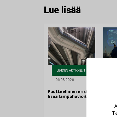
Lue lisää
AJ
LEHDEN ARTIKKELIT
05.
06.08.2026
Sähkö
kasvaa
Puutteellinen eristys
”Tulev
lisää lämpöhäviöitä
syntyv
teknol
A
yhtee
Ta