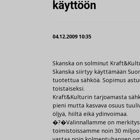
käyttöön
04.12.2009 10:35
Skanska on solminut Kraft&Kult
Skanska siirtyy käyttämään Suo
tuotettua sähköä. Sopimus astu
toistaiseksi.
Kraft&Kulturin tarjoamasta sähk
pieni mutta kasvava osuus tuuli
öljyä, hiiltä eikä ydinvoimaa.
�?�Valinnallamme on merkityst
toimistoissamme noin 30 miljoo
vastaa noin kolmentuhannen om