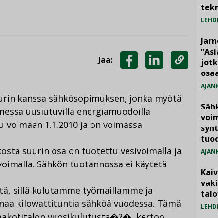
tekn
LEHD
Jarn
”As
Jaa:
jotk
JAA
JAA
KOPIOI
osaa
FACEBOOKISSA
LINKEDINISSÄ
LINKKI
AJAN
urin kanssa sähkösopimuksen, jonka myötä
Säh
messa uusiutuvilla energiamuodoilla
voim
u voimaan 1.1.2010 ja on voimassa
synt
tuo
östä suurin osa on tuotettu vesivoimalla ja
AJAN
voimalla. Sähkön tuotannossa ei käytetä
Kai
vak
ä, sillä kulutamme työmaillamme ja
talo
naa kilowattituntia sähköä vuodessa. Tämä
LEHD
akotitalon vuosikulutusta�?�, kertoo