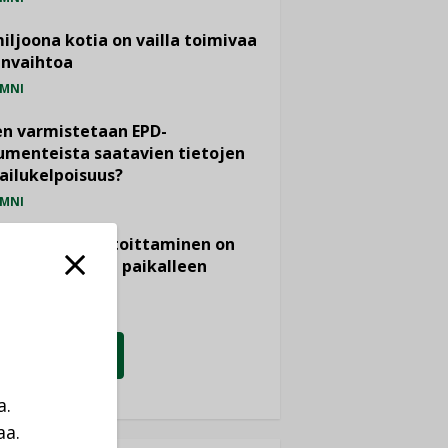
miljoona kotia on vailla toimivaa
anvaihtoa
MNI
n varmistetaan EPD-
menteista saatavien tietojen
ailukelpoisuus?
MNI
- ja viemärimitoittaminen on
htänyt ajassa paikalleen
PIDE
KATSO KAIKKI
a.
aa.