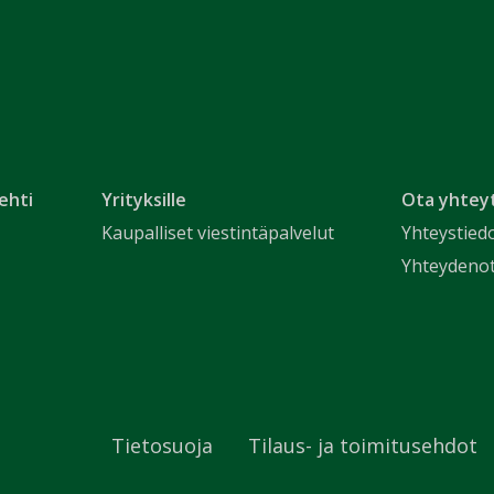
ehti
Yrityksille
Ota yhtey
Kaupalliset viestintäpalvelut
Yhteystied
Yhteydeno
Tietosuoja
Tilaus- ja toimitusehdot