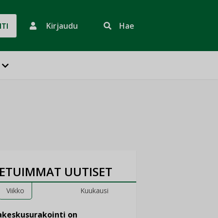
Kirjaudu
Hae
HTI
ETUIMMAT UUTISET
Viikko
Kuukausi
keskusurakointi on