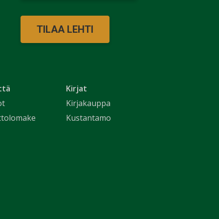
TILAA LEHTI
ttä
Kirjat
ot
Kirjakauppa
ttolomake
Kustantamo