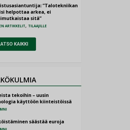
istusasiantuntija: ”Talotekniikan
isi helpottaa arkea, ei
imutkaistaa sitä”
,
EN ARTIKKELIT
TILAAJILLE
KATSO KAIKKI
KÖKULMIA
ista tekoihin – uusin
ologia käyttöön kiinteistöissä
MNI
öistäminen säästää euroja
MNI