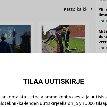
Katso kaikki
Yli 
ilm
KOLU
Mite
doku
vert
KOLU
Vesi
ANKOHTAISTA
LEHDEN ARTIKKELIT
jämä
08.2026
MIELI
04.08.2026
istyminen
TILAA UUTISKIRJE
Kaivamattomat
 voimakkaasti:
menetelmät
at kilpailuedut
vakiinnuttavat
ät, kun erilliset
asemansa
ogiat tuodaan
jankohtaista tietoa alamme kehityksestä ja uutisist
taloyhtiöissä
n”
lotekniikka-lehden uutiskirjeellä on jo yli 3000 tilaaj