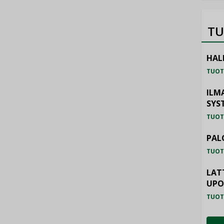
TU
HAL
TUOT
ILM
SYS
TUOT
PAL
TUOT
LAT
UP
TUOT