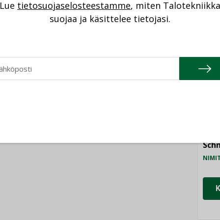
Lue
tietosuojaselosteestamme
, miten Talotekniikk
NI
suojaa ja käsittelee tietojasi.
Cons
NIMI
Refa
NIMI
Gra
NIMI
Schn
NIMI