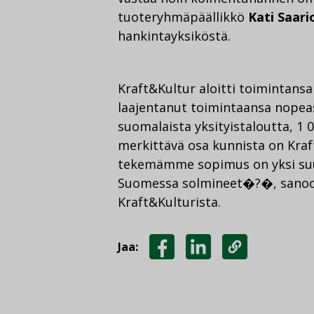
tuoteryhmäpäällikkö
Kati Saari
hankintayksiköstä.
Kraft&Kultur aloitti toimintan
laajentanut toimintaansa nopeast
suomalaista yksityistaloutta, 1 
merkittävä osa kunnista on Kra
tekemämme sopimus on yksi suu
Suomessa solmineet�?�, sanoo
Kraft&Kulturista.
Jaa:
JAA
JAA
KOPIOI
FACEBOOKISSA
LINKEDINISSÄ
LINKKI