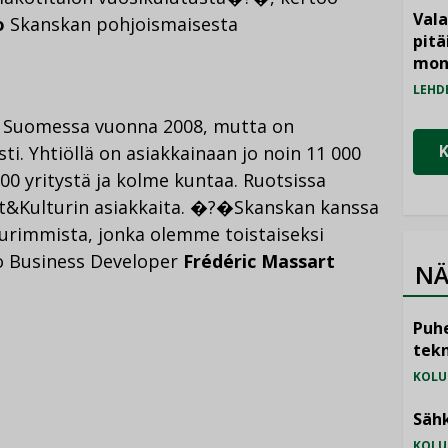
Vala
o
Skanskan pohjoismaisesta
pitä
mon
LEHD
sa Suomessa vuonna 2008, mutta on
i. Yhtiöllä on asiakkainaan jo noin 11 000
000 yritystä ja kolme kuntaa. Ruotsissa
ft&Kulturin asiakkaita. �?�Skanskan kanssa
rimmista, jonka olemme toistaiseksi
 Business Developer
Frédéric Massart
NÄ
Puhe
tekn
KOLU
Sähk
KOLU