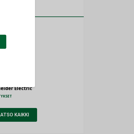
a
MITYKSET
ti
TYKSET
ir
TYKSET
nlund Oy
TYKSET
eider Electric
TYKSET
KATSO KAIKKI