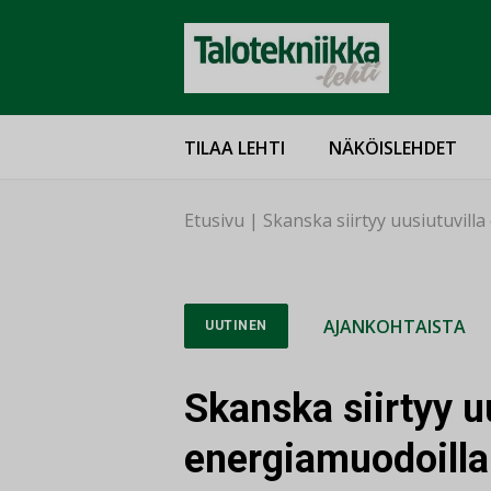
TILAA LEHTI
NÄKÖISLEHDET
Etusivu
|
Skanska siirtyy uusiutuvil
AJANKOHTAISTA
UUTINEN
Skanska siirtyy u
energiamuodoilla