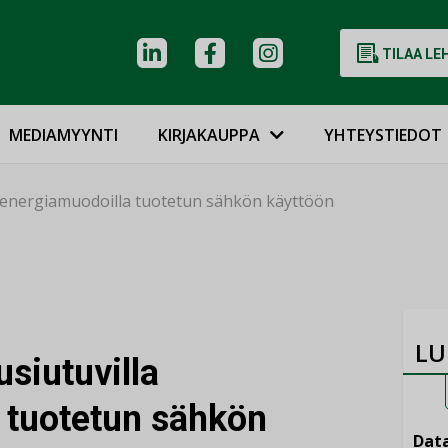
TILAA LE
MEDIAMYYNTI
KIRJAKAUPPA
YHTEYSTIEDOT
la energiamuodoilla tuotetun sähkön käyttöön
LU
usiutuvilla
 tuotetun sähkön
Data