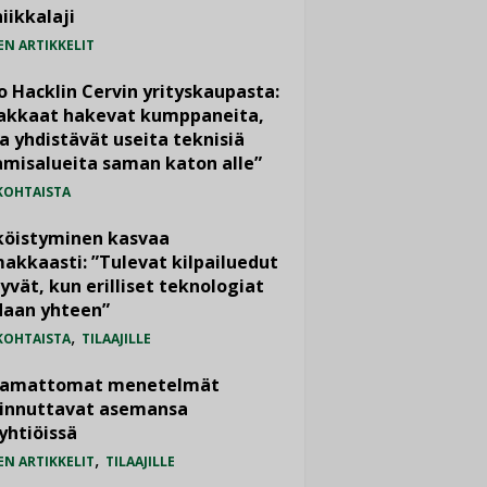
iikkalaji
EN ARTIKKELIT
o Hacklin Cervin yrityskaupasta:
iakkaat hakevat kumppaneita,
a yhdistävät useita teknisiä
misalueita saman katon alle”
KOHTAISTA
köistyminen kasvaa
akkaasti: ”Tulevat kilpailuedut
yvät, kun erilliset teknologiat
daan yhteen”
,
KOHTAISTA
TILAAJILLE
vamattomat menetelmät
iinnuttavat asemansa
yhtiöissä
,
EN ARTIKKELIT
TILAAJILLE