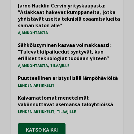
Jarno Hacklin Cervin yrityskaupasta:
”Asiakkaat hakevat kumppaneita, jotka
yhdistävät useita teknisiä osaamisalueita
saman katon alle”
AJANKOHTAISTA
Sähköistyminen kasvaa voimakkaasti:
”Tulevat kilpailuedut syntyvät, kun
erilliset teknologiat tuodaan yhteen”
,
AJANKOHTAISTA
TILAAJILLE
Puutteellinen eristys lisää lämpöhäviöitä
LEHDEN ARTIKKELIT
Kaivamattomat menetelmät
vakiinnuttavat asemansa taloyhtiöissä
,
LEHDEN ARTIKKELIT
TILAAJILLE
KATSO KAIKKI