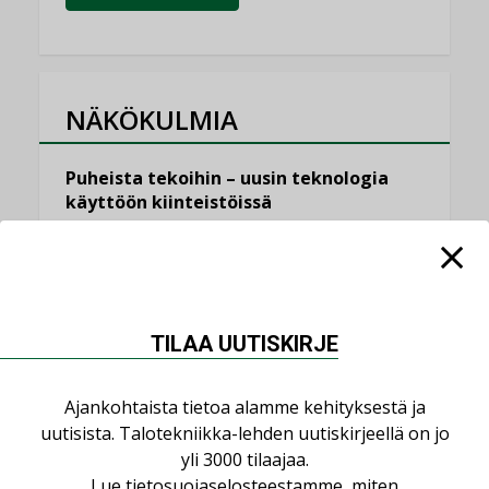
NÄKÖKULMIA
Puheista tekoihin – uusin teknologia
käyttöön kiinteistöissä
KOLUMNI
Sähköistäminen säästää euroja
KOLUMNI
TILAA UUTISKIRJE
Yli miljoona kotia on vailla toimivaa
ilmanvaihtoa
KOLUMNI
Ajankohtaista tietoa alamme kehityksestä ja
uutisista. Talotekniikka-lehden uutiskirjeellä on jo
Miten varmistetaan EPD-dokumenteista
yli 3000 tilaajaa.
saatavien tietojen vertailukelpoisuus?
Lue
tietosuojaselosteestamme
, miten