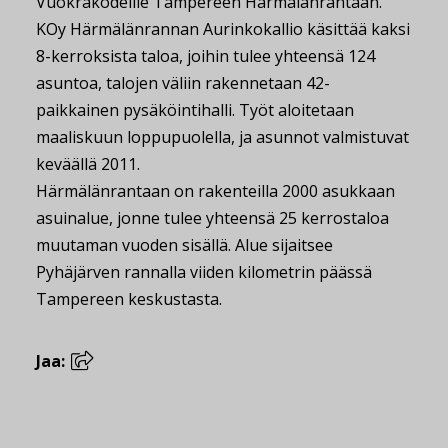
Vuokrakodeille Tampereen Härmälänrantaan.
KOy Härmälänrannan Aurinkokallio käsittää kaksi
8-kerroksista taloa, joihin tulee yhteensä 124
asuntoa, talojen väliin rakennetaan 42-
paikkainen pysäköintihalli. Työt aloitetaan
maaliskuun loppupuolella, ja asunnot valmistuvat
keväällä 2011.
Härmälänrantaan on rakenteilla 2000 asukkaan
asuinalue, jonne tulee yhteensä 25 kerrostaloa
muutaman vuoden sisällä. Alue sijaitsee
Pyhäjärven rannalla viiden kilometrin päässä
Tampereen keskustasta.
Jaa: