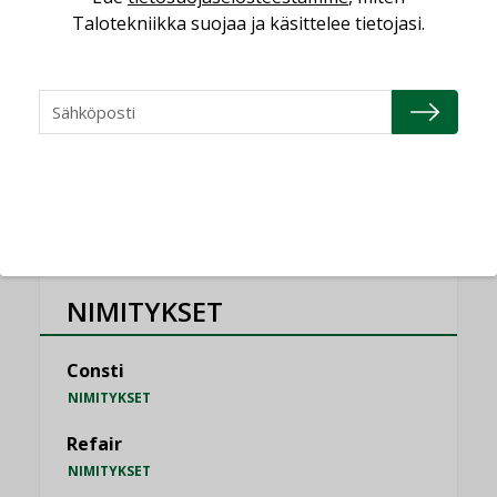
KOLUMNI
Talotekniikka suojaa ja käsittelee tietojasi.
Vesi- ja viemärimitoittaminen on
jämähtänyt ajassa paikalleen
MIELIPIDE
KATSO KAIKKI
NIMITYKSET
Consti
NIMITYKSET
Refair
NIMITYKSET